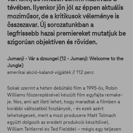
tévében. Ilyenkor jön jól az éppen aktuális
moziműsor, de a kritikusok véleménye is
összezavar. Új sorozatunkban a
legfrissebb hazai premiereket mutatjuk be
szigorúan objektíven és röviden.
Jumanji - Vár a dzsungel (12 - Jumanji: Welcome to the
Jungle)
amerikai akció-kaland-vígjáték // 112 perc
Sokak szerint a héten debütáló film a 1995-ös, Robin
Williams főszereplésével készült film egyfajta remake-
je. Nos, ami azt illeti lehet, hogy maradtak a filmben a
korábbi változatból foszlányok, - és ezek azért
lehetségesek, mert a mozi producere Matt Tolmach
együtt dolgozik az eredeti produkció készítőivel,
William Teitlerrel és Ted Fielddel – mégis egy teljesen