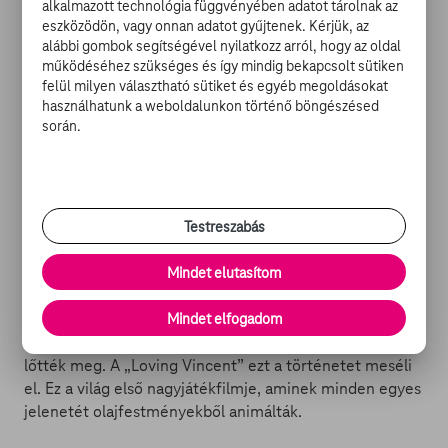
alkalmazott technológia függvényében adatot tárolnak az
eszközödön, vagy onnan adatot gyűjtenek. Kérjük, az
alábbi gombok segítségével nyilatkozz arról, hogy az oldal
működéséhez szükséges és így mindig bekapcsolt sütiken
felül milyen választható sütiket és egyéb megoldásokat
Loving Vincent (12)
használhatunk a weboldalunkon történő böngészésed
során.
lengyel-brit feliratos animációs életrajzi bűnügyi film //
95 perc
1890. július 27-ének alkonyán egy ösztövér figura
botladozott végig a francia Auvers álmos kis főutcáján.
Testreszabás
Nem volt nála semmi, kezét a hasához szorította. A friss
lőtt sebből szivárgott a vér. Ő volt Vincent van Gogh,
Mindet elutasítom
akit akkor még alig ismert valaki, mára viszont a világ
talán leghíresebb festője lett. Tragikus haláláról régóta
Mindet elfogadom
tudunk, de a mai napig nem tisztázott, hogyan és miért
lőtték meg. A „Loving Vincent” ezt a történetet meséli
el. Ez a világ első nagyjátékfilmje, aminek minden egyes
jelenetét olajfestményekből animálták.