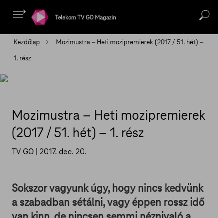
Telekom TV GO Magazin
Kezdőlap
Mozimustra – Heti mozipremierek (2017 / 51. hét) –
1. rész
Mozimustra – Heti mozipremierek
(2017 / 51. hét) – 1. rész
TV GO |
2017. dec. 20.
Sokszor vagyunk úgy, hogy nincs kedvünk
a szabadban sétálni, vagy éppen rossz idő
van kinn, de nincsen semmi néznivaló a