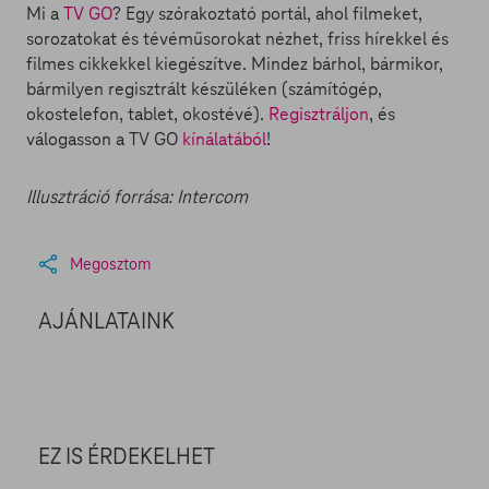
Mi a
TV GO
? Egy szórakoztató portál, ahol filmeket,
sorozatokat és tévéműsorokat nézhet, friss hírekkel és
filmes cikkekkel kiegészítve. Mindez bárhol, bármikor,
bármilyen regisztrált készüléken (számítógép,
okostelefon, tablet, okostévé).
Regisztráljon
, és
válogasson a TV GO
kínálatából
!
Illusztráció forrása: Intercom
Megosztom
AJÁNLATAINK
EZ IS ÉRDEKELHET