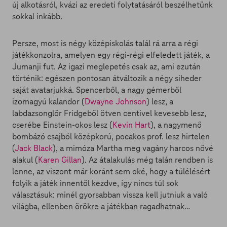
új alkotásról, kvázi az eredeti folytatásáról beszélhetünk
sokkal inkább.
Persze, most is négy középiskolás talál rá arra a régi
játékkonzolra, amelyen egy régi-régi elfeledett játék, a
Jumanji fut. Az igazi meglepetés csak az, ami ezután
történik: egészen pontosan átváltozik a négy siheder
saját avatarjukká. Spencerből, a nagy gémerből
izomagyú kalandor (
Dwayne Johnson
) lesz, a
labdazsonglőr Fridgeből ötven centivel kevesebb lesz,
cserébe Einstein-okos lesz (
Kevin Hart
), a nagymenő
bombázó csajból középkorú, pocakos prof. lesz hirtelen
(
Jack Black
), a mimóza Martha meg vagány harcos nővé
alakul (
Karen Gillan
). Az átalakulás még talán rendben is
lenne, az viszont már koránt sem oké, hogy a túlélésért
folyik a játék innentől kezdve, így nincs túl sok
választásuk: minél gyorsabban vissza kell jutniuk a való
világba, ellenben örökre a játékban ragadhatnak…