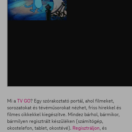
Mi a
TV GO
? Egy szórakoztató portál, ahol filmeket,
sorozatokat és tévéműsorokat nézhet, friss hírekkel és
filmes cikkekkel kiegészítve. Mindez bárhol, bármikor,
bármilyen regisztrált készüléken (számítógép,
okostelefon, tablet, okostévé).
Regisztráljon
, és