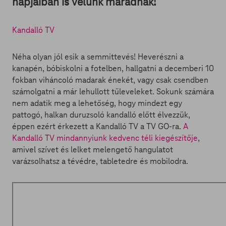
napjaiban is velünk maradnak!
Kandalló TV
Néha olyan jól esik a semmittevés! Heverészni a
kanapén, bóbiskolni a fotelben, hallgatni a decemberi 10
fokban viháncoló madarak énekét, vagy csak csendben
számolgatni a már lehullott tűleveleket. Sokunk számára
nem adatik meg a lehetőség, hogy mindezt egy
pattogó, halkan duruzsoló kandalló előtt élvezzük,
éppen ezért érkezett a Kandalló TV a TV GO-ra.
A
Kandalló TV mindannyiunk kedvenc téli kiegészítője
,
amivel szívet és lelket melengető hangulatot
varázsolhatsz a tévédre, tabletedre és mobilodra.