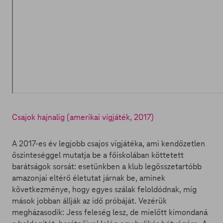
Csajok hajnalig (amerikai vígjáték, 2017)
A 2017-es év legjobb csajos vígjátéka, ami kendőzetlen
őszinteséggel mutatja be a főiskolában köttetett
barátságok sorsát: esetünkben a klub legösszetartóbb
amazonjai eltérő életutat járnak be, aminek
következménye, hogy egyes szálak feloldódnak, míg
mások jobban állják az idő próbáját. Vezérük
megházasodik: Jess feleség lesz, de mielőtt kimondaná