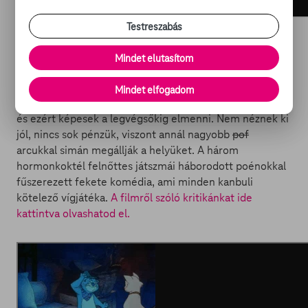
Testreszabás
Superbad, avagy miért ciki a szex (amerikai vígjáték)
Mindet elutasítom
Tesztoszteron meghajtású vesztesek a csajozós nagyfiúk
Mindet elfogadom
mintájára próbálják megalkotni a maguk pasas klubját,
és ezért képesek a legvégsőkig elmenni. Nem néznek ki
jól, nincs sok pénzük, viszont annál nagyobb
pof
arcukkal simán megállják a helyüket. A három
hormonkoktél felnőttes játszmái háborodott poénokkal
fűszerezett fekete komédia, ami minden kanbuli
kötelező vígjátéka.
A filmről szóló kritikánkat ide
kattintva olvashatod el.