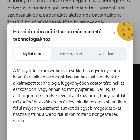
a boldogítót, barátnőivel lelép egy bulikás hétvégére. A
belvárosi éjszakából jól ismert feladatok, szimbolikus
szívószálak és a púder alatt alattomos pattanásként
feszülő belső súrlódások tüzelte szenvedély
végeredményben egy remek kis vígjátékot rittyent az
Hozzájárulás a sütikhez és más hasonló
elsőre átlagosnak tűnő sztoriból, amit néhány hulla és a
technológiákhoz
filmben szexfüggő Demi Moore vendégszereplése tesz
csak igazán izgalmassá.
Kritika itt.
Nyilatkozat
Testre szabás
A sütikről
A Magyar Telekom weboldala sütiket és egyéb nyomon
követésre alkalmas megoldásokat használ, amelyek az
alkalmazott technológia függvényében adatot tárolnak az
eszközödön, vagy onnan adatot gyűjtenek. Kérjük, az
alábbi gombok segítségével nyilatkozz arról, hogy az oldal
működéséhez szükséges és így mindig bekapcsolt sütiken
felül milyen választható sütiket és egyéb megoldásokat
használhatunk a weboldalunkon történő böngészésed
során.