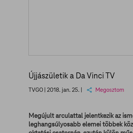
Újjászületik a Da Vinci TV
TVGO |
2018. jan. 25.
|
Megosztom
Megújult arculattal jelentkezik az is
leghangsúlyosabb elemei többek közöt
oktatási csatornán, ezután külön mű