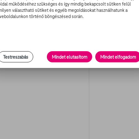
oldal működéséhez szükséges és így mindig bekapcsolt sütiken felül
lenyűgöző. Bionikus robotok. Társasági robotok. ölelő
milyen választható sütiket és egyéb megoldásokat használhatunk a
weboldalunkon történő böngészésed során.
 és fejlesztők segítségével mutatja be ezeket a szuper
jlesztésére, virtuális valóság fájdalom ellen – mind
sz életünkre. A láthatatlan kabát talán még kicsit odébb
Testreszabás
Mindet elutasítom
Mindet elfogadom