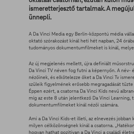
ismeretterjesztő tartalmak. A megújul
ünnepli.
A Da Vinci Media egy Berlin-központú média vállal
oktató szórakozást kínál heti hét napban, 24 óráb
tudományos dokumentumfilmeket is kínál, melyeke
Az új megjelenés mellett, újra definiált műsorstr
Da Vinci TV néven fog futni a képernyőn. A név- 
nézőinek, és elkötelezze őket a Da Vinci Tv ismer
szüleik figyelmének erősebb megragadását tűzte k
Éppen ezért, a csatorna Da Vinci Kids nevű albra
míg az este 8 után jelentkező Da Vinci Learning, t
dokumentumfilmeket kínál nézői számára.
Ami a Da Vinci Kids-et illeti, az elnevezés jobban
milyen célközönségnek kínál a csatorna. „Hatékon
hogyan hathat pozitívan a Da Vinci a családi életre