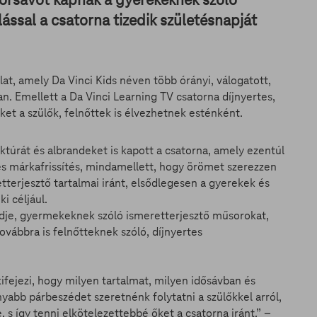
ással a csatorna tizedik születésnapját
at, amely Da Vinci Kids néven több órányi, válogatott,
an. Emellett a Da Vinci Learning TV csatorna díjnyertes,
t a szülők, felnőttek is élvezhetnek esténként.
uktúrát és albrandeket is kapott a csatorna, amely ezentúl
és márkafrissítés, mindamellett, hogy örömet szerezzen
etterjesztő tartalmai iránt, elsődlegesen a gyerekek és
i céljául.
ndje, gyermekeknek szóló ismeretterjesztő műsorokat,
ovábbra is felnőtteknek szóló, díjnyertes
 kifejezi, hogy milyen tartalmat, milyen idősávban és
yabb párbeszédet szeretnénk folytatni a szülőkkel arról,
, s így tenni elkötelezettebbé őket a csatorna iránt.” –