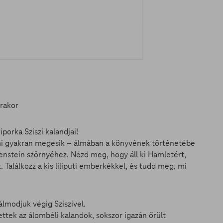
rakor
orka Sziszi kalandjai!
– ami gyakran megesik – álmában a könyvének történetébe
kenstein szörnyéhez. Nézd meg, hogy áll ki Hamletért,
Találkozz a kis liliputi emberkékkel, és tudd meg, mi
lmodjuk végig Sziszivel.
ttek az álombéli kalandok, sokszor igazán őrült