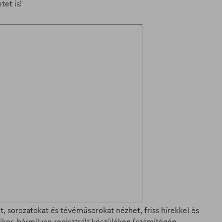
tet is!
et, sorozatokat és tévéműsorokat nézhet, friss hírekkel és
ikor, bármilyen regisztrált készüléken (számítógép,