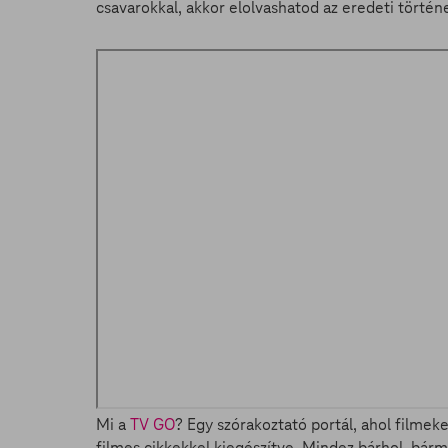
csavarokkal, akkor elolvashatod az eredeti történe
Mi a
TV GO
? Egy szórakoztató portál, ahol filmek
filmes cikkekkel kiegészítve. Mindez bárhol, bárm