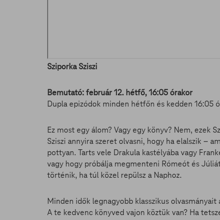
Sziporka Sziszi
Bemutató: február 12. hétfő, 16:05 órakor
Dupla epizódok minden hétfőn és kedden 16:05 ó
Ez most egy álom? Vagy egy könyv? Nem, ezek Szip
Sziszi annyira szeret olvasni, hogy ha elalszik 
pottyan. Tarts vele Drakula kastélyába vagy Fran
vagy hogy próbálja megmenteni Rómeót és Júliát. 
történik, ha túl közel repülsz a Naphoz.
Minden idők legnagyobb klasszikus olvasmányait á
A te kedvenc könyved vajon köztük van? Ha tetsze