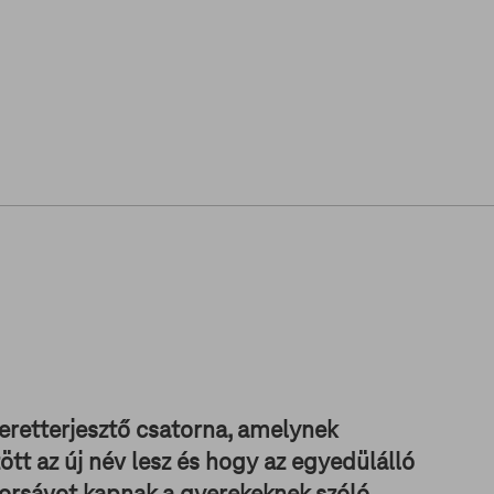
meretterjesztő csatorna, amelynek
t az új név lesz és hogy az egyedülálló
sorsávot kapnak a gyerekeknek szóló