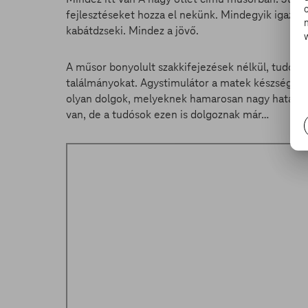
fejlesztéseket hozza el nekünk. Mindegyik igazán 
kabátdzseki. Mindez a jövő.
A műsor bonyolult szakkifejezések nélkül, tudósok
találmányokat. Agystimulátor a matek készségek fe
olyan dolgok, melyeknek hamarosan nagy hatása le
van, de a tudósok ezen is dolgoznak már…