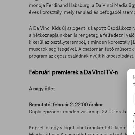
mondja Ferdinand Habsburg, a Da Vinci Media ügyv
éves korosztály, mely tanulási és befogadói szem
A Da Vinci Kids új szlogent is kapott: Csodálkozz 
a hétköznapjainkban is rengeteg a felfedezni val
kikerül az osztályteremből, s minden korosztály j
műsorok segítségével. A csatornán futó műsorok í
program az egész családnak nyújt kikapcsolódást.
Februári premierek a Da Vinci TV-n
A nagy ötlet
Bemutató: február 2. 22:00 órakor
Dupla epizódok minden vasárnap, 22:00 órakor
Képzelj el egy világot, ahol óránként 40 kilométe
Mindez itt van A nagy ötlet című műsorban! Justin