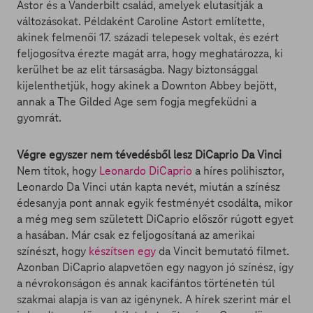
Astor és a Vanderbilt család, amelyek elutasítják a
változásokat. Példaként Caroline Astort említette,
akinek felmenői 17. századi telepesek voltak, és ezért
feljogosítva érezte magát arra, hogy meghatározza, ki
kerülhet be az elit társaságba. Nagy biztonsággal
kijelenthetjük, hogy akinek a Downton Abbey bejött,
annak a The Gilded Age sem fogja megfeküdni a
gyomrát.
Végre egyszer nem tévedésből lesz DiCaprio Da Vinci
Nem titok, hogy
Leonardo DiCaprio
a híres polihisztor,
Leonardo Da Vinci után kapta nevét, miután a színész
édesanyja pont annak egyik festményét csodálta, mikor
a még meg sem született DiCaprio előszőr rúgott egyet
a hasában. Már csak ez feljogosítaná az amerikai
színészt, hogy
készítsen egy
da Vincit bemutató filmet.
Azonban DiCaprio alapvetően egy nagyon jó színész, így
a névrokonságon és annak kacifántos történetén túl
szakmai alapja is van az igénynek. A hírek szerint már el