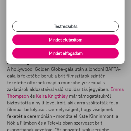
fognak visszatérni korábbi szerepükbe, ami egy relatíve
új indulást fog eredményezni a franchise-ban. És hogy
tetézzük a dolgot: az is kiderült, hogy a Sony eredetileg
ötvözte volna a "Men in Black" és a "21 Jump Street"
Testreszabás
történeteit, ám ez az ötlet végül a fiókban landolt. Hogy
hogyan fog az új storyline kinézni? Hamarosan állítólag
Mindet elutasítom
kiderül...
Mindet elfogadom
A BAFTA-gálán is feketében lesznek a filmsztárok
A hollywoodi Golden Globe-gála után a londoni BAFTA-
gála is feketébe borul: a brit filmsztárok szintén
feketébe öltöznek majd a munkahelyi szexuális
zaklatások áldozataival való szolidaritás jegyében.
Emma
Thompson
és
Keira Knigthley
már támogatásukról
biztosította a nyílt levél íróit, akik arra szólították fel a
filmipar befolyásos személyiségeit, hogy viseljenek
feketét a ceremónián - mondta el Kate Kinninmont, a
Nők a Filmben és a Televízióban szervezet brit
csoportjának vezetője. "Az ágazatot szakszerűbbé,