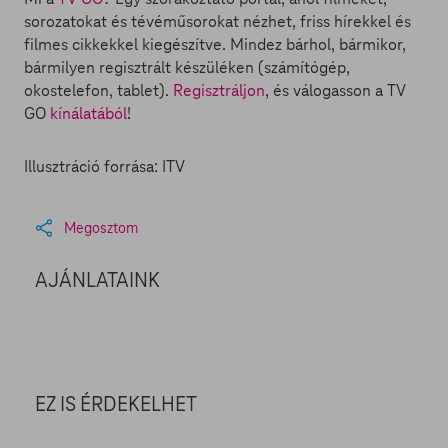
sorozatokat és tévéműsorokat nézhet, friss hírekkel és
filmes cikkekkel kiegészítve. Mindez bárhol, bármikor,
bármilyen regisztrált készüléken (számítógép,
okostelefon, tablet).
Regisztráljon
, és válogasson a TV
GO
kínálatából
!
Illusztráció forrása: ITV
Megosztom
AJÁNLATAINK
EZ IS ÉRDEKELHET