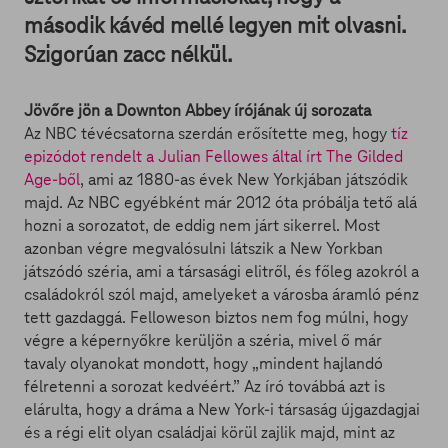
második kávéd mellé legyen mit olvasni.
Szigorúan zacc nélkül.
Jövőre jön a Downton Abbey írójának új sorozata
Az NBC tévécsatorna szerdán erősítette meg, hogy
tíz
epizódot rendelt a Julian Fellowes által írt The Gilded
Age-ből
, ami az 1880-as évek New Yorkjában játszódik
majd. Az NBC egyébként már 2012 óta próbálja tető alá
hozni a sorozatot, de eddig nem járt sikerrel. Most
azonban végre megvalósulni látszik a New Yorkban
játszódó széria, ami a társasági elitről, és főleg azokról a
családokról szól majd, amelyeket a városba áramló pénz
tett gazdaggá. Felloweson biztos nem fog múlni, hogy
végre a képernyőkre kerüljön a széria, mivel ő már
tavaly olyanokat mondott, hogy „mindent hajlandó
félretenni a sorozat kedvéért.” Az író továbbá azt is
elárulta, hogy a dráma a New York-i társaság újgazdagjai
és a régi elit olyan családjai körül zajlik majd, mint az