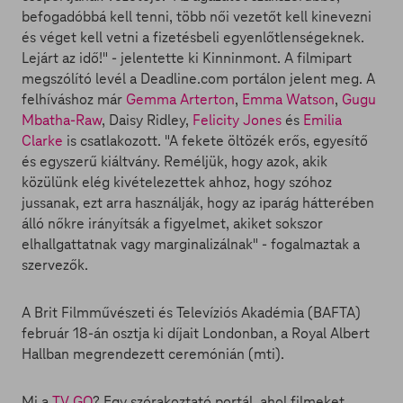
befogadóbbá kell tenni, több női vezetőt kell kinevezni
és véget kell vetni a fizetésbeli egyenlőtlenségeknek.
Lejárt az idő!" - jelentette ki Kinninmont. A filmipart
megszólító levél a Deadline.com portálon jelent meg. A
felhíváshoz már
Gemma Arterton
,
Emma Watson
,
Gugu
Mbatha-Raw
, Daisy Ridley,
Felicity Jones
és
Emilia
Clarke
is csatlakozott. "A fekete öltözék erős, egyesítő
és egyszerű kiáltvány. Reméljük, hogy azok, akik
közülünk elég kivételezettek ahhoz, hogy szóhoz
jussanak, ezt arra használják, hogy az iparág hátterében
álló nőkre irányítsák a figyelmet, akiket sokszor
elhallgattatnak vagy marginalizálnak" - fogalmaztak a
szervezők.
A Brit Filmművészeti és Televíziós Akadémia (BAFTA)
február 18-án osztja ki díjait Londonban, a Royal Albert
Hallban megrendezett ceremónián (mti).
Mi a
TV GO
? Egy szórakoztató portál, ahol filmeket,