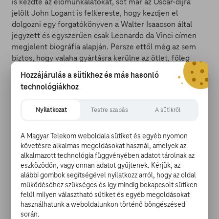
is kezdte az előmunkálatokat, sőt már az Oscar-díjra
jelölt John Logant is felkereste, hogy kezdjen el
dolgozni egy forgatókönyven a Walter Isaacson által
jegyzett és egyszerűen csak Leonardo da Vinci címen
megjelent biográfia alapján. Persze ettől még az sem
biztos, hogy valaha gyártásra kerülne az ötlet, főleg
mivel DiCaprio állandóan egy tucatnyi dologban vesz
Hozzájárulás a sütikhez és más hasonló
részt, de azért mi drukkolunk a filmnek.
technológiákhoz
F. Gary Gray rendezheti a Men in Black spin-offját
Nyilatkozat
Testre szabás
A sütikről
A Sony Picturesnek igencsak sürgős lehet a dolog,
merthogy a nálunk Sötét zsaru-ként
futó produkcióról
A Magyar Telekom weboldala sütiket és egyéb nyomon
kiderült, hogy a tervezett
spin-offnak F. Gary Gray, a
követésre alkalmas megoldásokat használ, amelyek az
Straight Outta Compton és a The Fate of the Furious
alkalmazott technológia függvényében adatot tárolnak az
rendezőjét választották. Ugyanakkor az is kiderült, hogy
eszközödön, vagy onnan adatot gyűjtenek. Kérjük, az
idén ősszel számolnak a forgatásokkal a Matt Holloway
alábbi gombok segítségével nyilatkozz arról, hogy az oldal
és Art Marcum tollából származó forgatókönyvekre, a
működéséhez szükséges és így mindig bekapcsolt sütiken
felül milyen választható sütiket és egyéb megoldásokat
megjelenést pedig jövő májusra, egészen pontosan
használhatunk a weboldalunkon történő böngészésed
2019. május 17-i debütálásra számítanak. Sőt, már azt is
során.
tudjuk, hogy
Will Smith
és
Tommy Lee Jones
nem