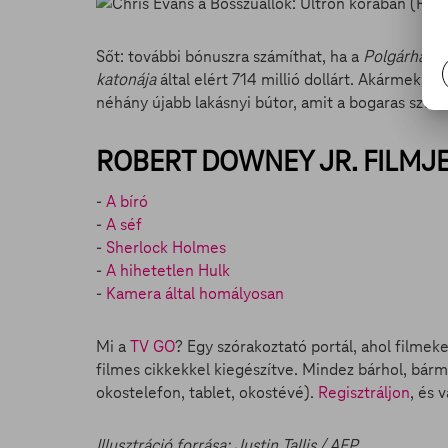
Sőt: további bónuszra számíthat, ha a
Polgárhábo
katonája
által elért 714 millió dollárt. Akármekkora
néhány újabb lakásnyi bútor, amit a bogaras sztár
ROBERT DOWNEY JR. FILMJEI
-
A bíró
-
A séf
-
Sherlock Holmes
-
A hihetetlen Hulk
-
Kamera által homályosan
Mi a
TV GO
? Egy szórakoztató portál, ahol filmek
filmes cikkekkel kiegészítve. Mindez bárhol, bárm
okostelefon, tablet, okostévé).
Regisztráljon
, és 
Illusztráció forrása: Justin Tallis / AFP