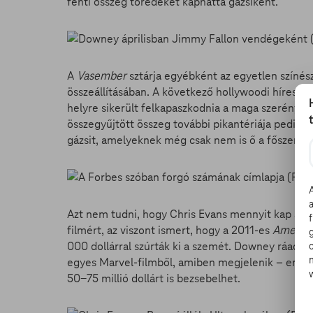
fenti összeg töredékét kaphatta gázsiként.
A
Vasember
sztárja egyébként az egyetlen színész,
összeállításában. A következő hollywoodi híressé
helyre sikerült felkapaszkodnia a maga szerény 52 
összegyűjtött összeg további pikantériája pedig a
gázsit, amelyeknek még csak nem is ő a főszerepl
Azt nem tudni, hogy Chris Evans mennyit kap a k
filmért, az viszont ismert, hogy a 2011-es
Amerika 
000 dollárral szúrták ki a szemét. Downey ráadás
egyes Marvel-filmből, amiben megjelenik – enne
50-75 millió dollárt is bezsebelhet.