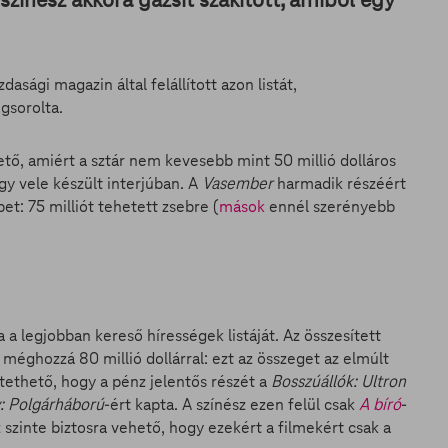
sági magazin által felállított azon listát,
gsorolta.
ető, amiért a sztár nem kevesebb mint 50 millió dolláros
gy vele készült interjúban. A
Vasember
harmadik részéért
et: 75 milliót tehetett zsebre (
mások
ennél szerényebb
a a legjobban kereső hírességek listáját. Az összesített
 méghozzá 80 millió dollárral: ezt az összeget az elmúlt
ethető, hogy a pénz jelentős részét a
Bosszúállók: Ultron
: Polgárháború
-ért kapta. A színész ezen felül csak
A bíró
-
 szinte biztosra vehető, hogy ezekért a filmekért csak a