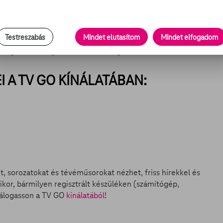
rú
bevétele meghaladja az
Amerika Kapitány: A tél
Testreszabás
Mindet elutasítom
Mindet elfogadom
 is lesz ez az összeg, az biztos, hogy kijön majd belőle
 forgatásról forgatásra
utaztat
magával.
 A TV GO KÍNÁLATÁBAN:
et, sorozatokat és tévéműsorokat nézhet, friss hírekkel és
ikor, bármilyen regisztrált készüléken (számítógép,
válogasson a TV GO
kínálatából
!