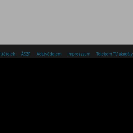
eltételek
ÁSZF
Adatvédelem
Impresszum
Telekom TV akadál