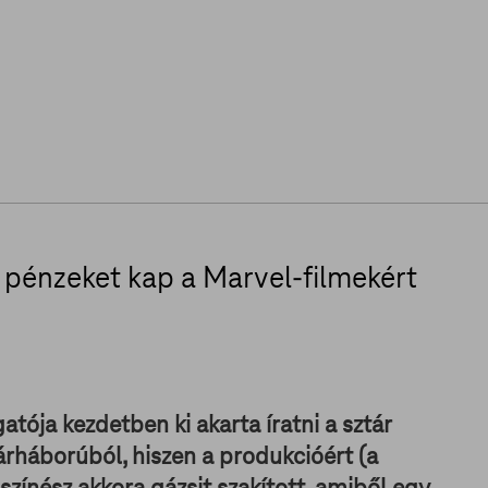
 pénzeket kap a Marvel-filmekért
ója kezdetben ki akarta íratni a sztár
árháborúból, hiszen a produkcióért (a
színész akkora gázsit szakított, amiből egy