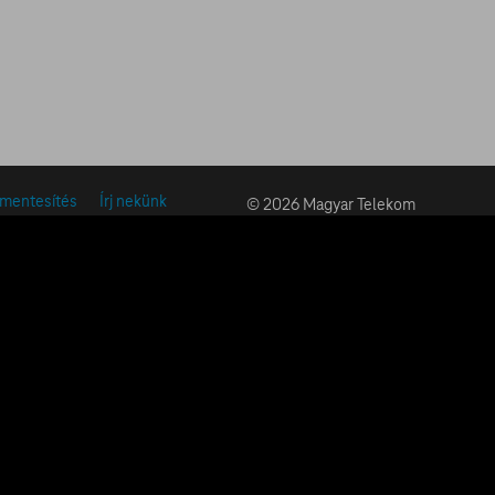
ymentesítés
Írj nekünk
© 2026 Magyar Telekom