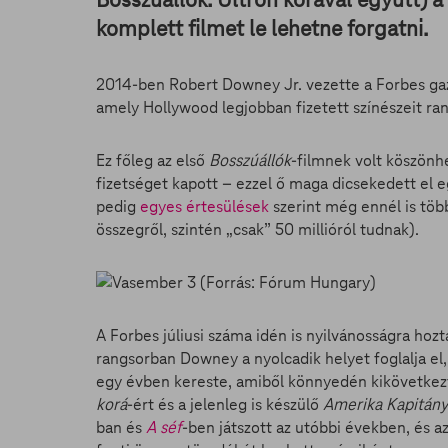
komplett filmet le lehetne forgatni.
2014-ben Robert Downey Jr. vezette a Forbes gazda
amely Hollywood legjobban fizetett színészeit ran
Ez főleg az első
Bosszúállók
-filmnek volt köszönh
fizetséget kapott – ezzel ő maga dicsekedett el e
pedig
egyes értesülések
szerint még ennél is több
összegről, szintén „csak” 50 millióról tudnak).
A Forbes júliusi száma idén is nyilvánosságra hozt
rangsorban Downey a nyolcadik helyet foglalja el,
egy évben kereste, amiből könnyedén kikövetkezt
korá
-ért és a jelenleg is készülő
Amerika Kapitány
ban és
A séf
-ben játszott az utóbbi években, és az