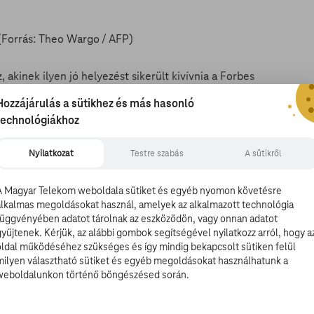
 akinek ilyen jó helyezést sikerült kivívnia a Forbes
g a sorban Jennifer Lawrence, neki azonban csak a 32.
Hozzájárulás a sütikhez és más hasonló
millió dollárjával. A Robert Downey Jr. által
technológiákhoz
z, hogy olyan filmekért kapott ilyen elképesztő
ője.
Nyilatkozat
Testre szabás
A sütikről
A Magyar Telekom weboldala sütiket és egyéb nyomon követésre
alkalmas megoldásokat használ, amelyek az alkalmazott technológia
araktere nevével fémjelzett harmadik
Amerika Kapitány
-
függvényében adatot tárolnak az eszközödön, vagy onnan adatot
Kapitány: Az első bosszúálló
-ért a Marvel mindössze 300
gyűjtenek. Kérjük, az alábbi gombok segítségével nyilatkozz arról, hogy a
ul a fix összegeken kívül még részesedést is kap minden
oldal működéséhez szükséges és így mindig bekapcsolt sütiken felül
milyen választható sütiket és egyéb megoldásokat használhatunk a
k is köszönhető, hogy egy-egy Vasember-szerepért akár
weboldalunkon történő böngészésed során.