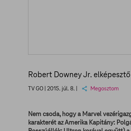
Robert Downey Jr. elképesztő
TV GO |
2015. júl. 8.
|
Megosztom
Nem csoda, hogy a Marvel vezérigazgat
karakterét az Amerika Kapitány: Polg
Bosszúállók: Ultron korával együtt) a 