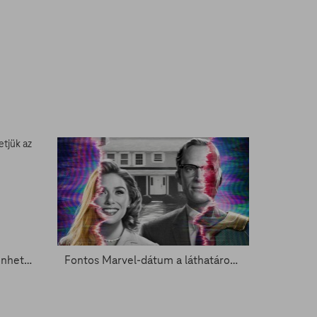
Robert Downey Jr-nak köszönhetjük az új Pókembert
Fontos Marvel-dátum a láthatáron - Zacc nélkül 2081.