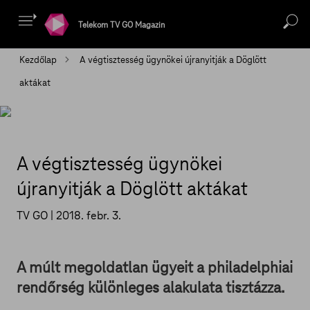
Telekom TV GO Magazin
Kezdőlap
A végtisztesség ügynökei újranyitják a Döglött
aktákat
A végtisztesség ügynökei
újranyitják a Döglött aktákat
TV GO |
2018. febr. 3.
A múlt megoldatlan ügyeit a philadelphiai
rendőrség különleges alakulata tisztázza.