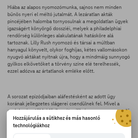
Hiába az alapos nyomozómunka, sajnos nem minden
bűnös nyeri el méltó jutalmát. A lezáratlan akták
pincéjében halomba tornyosulnak a megoldatlan ügyek
igazságért könyörgő dossziéi, melyek a philadelphiai
rendőrség különleges alakulatának hatásköre alá
tartoznak. Lilly Rush nyomozó és társai a múltban
hanyagul könyvelt, olykor foghíjas, kétes vallomásokon
nyugvó aktákat nyitnak újra, hogy a mindmáig sunnyogó
gyilkos elkövetőket a törvény színe elé terelhessék,
ezzel adózva az ártatlanok emléke előtt.
A sorozat epizódjaiban aláfestésként az adott ügy
korának jellegzetes slágerei csendülnek fel. Mivel a
cselekmény több idősíkon át zajlik, így egy-egy szereplő
megformálásán egy idősebb és egy fiatalabb színész
Hozzájárulás a sütikhez és más hasonló
dolgozik. A „legdöglöttebb” akta 1919-ből származik, de
technológiákhoz
előkerülnek ügyek a 30-as, 50-es és a 80-as évekből