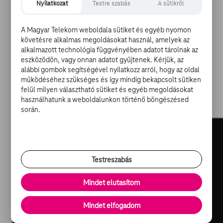
egyaránt, ezeket az adott kornak megfelelő filmes
Nyilatkozat
Testre szabás
A sütikről
megoldásokkal varázsolják a néző képernyőjére. Az
epizódok végén az áldozatok feloldozott lelke
A Magyar Telekom weboldala sütiket és egyéb nyomon
megnyugvást lel a másvilágon.
követésre alkalmas megoldásokat használ, amelyek az
alkalmazott technológia függvényében adatot tárolnak az
eszközödön, vagy onnan adatot gyűjtenek. Kérjük, az
Az érzelmekben gazdag misztikus bűnfejtés izgalmait
alábbi gombok segítségével nyilatkozz arról, hogy az oldal
február 3-tól minden szombaton és vasárnap este 8
működéséhez szükséges és így mindig bekapcsolt sütiken
órától dupla epizódok segítségével élheted át a
felül milyen választható sütiket és egyéb megoldásokat
Sorozat+ műsorán.
használhatunk a weboldalunkon történő böngészésed
során.
Testreszabás
Mindet elutasítom
Mindet elfogadom