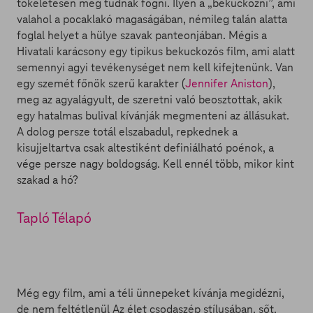
tökéletesen meg tudnak fogni. Ilyen a „bekuckózni”, ami
valahol a pocaklakó magaságában, némileg talán alatta
foglal helyet a hülye szavak panteonjában. Mégis a
Hivatali karácsony egy tipikus bekuckozós film, ami alatt
semennyi agyi tevékenységet nem kell kifejtenünk. Van
egy szemét főnök szerű karakter (
Jennifer Aniston
),
meg az agyalágyult, de szeretni való beosztottak, akik
egy hatalmas bulival kívánják megmenteni az állásukat.
A dolog persze totál elszabadul, repkednek a
kisujjeltartva csak altestiként definiálható poénok, a
vége persze nagy boldogság. Kell ennél több, mikor kint
szakad a hó?
Tapló Télapó
Még egy film, ami a téli ünnepeket kívánja megidézni,
de nem feltétlenül Az élet csodaszép stílusában, sőt.