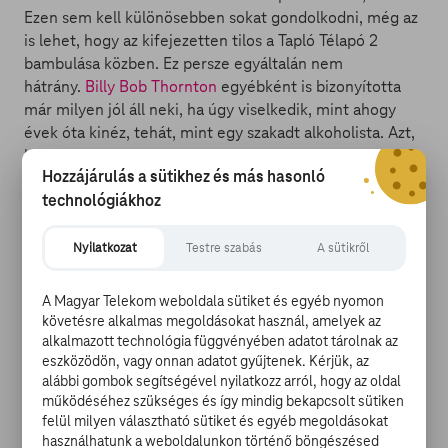
Ezen sem kell különösebben sokat gondolkodni, még az
is lehet, hogy az kifejezetten tilos a Tapló Télapó 2
bambulása közben. Ez persze egyáltalán nem
hátrány.
Billy Bob Thornton
egyébként is bizonyította
már milyen jól áll neki, ha úgy viselkedik, mint ahogy
évek óta kinéz, tehát, mint egy szakadt alkoholista. Azt,
hogy ezt egy mikulás jelmezben teszi pedig annál jobb.
Hozzájárulás a sütikhez és más hasonló
Mire a Tapló télapó 2 véget ér talán meg is száradunk
technológiákhoz
kicsit.
Nyilatkozat
Testre szabás
A sütikről
Hóember
A Magyar Telekom weboldala sütiket és egyéb nyomon
követésre alkalmas megoldásokat használ, amelyek az
alkalmazott technológia függvényében adatot tárolnak az
eszközödön, vagy onnan adatot gyűjtenek. Kérjük, az
Nyomozós nyomasztás a hóban. Sikeres skandináv író
alábbi gombok segítségével nyilatkozz arról, hogy az oldal
tollából, sikeres színésszel a főszerepben (
Michael
működéséhez szükséges és így mindig bekapcsolt sütiken
Fassbender
) sikerült egy nem túl jó filmet csinálni.
felül milyen választható sütiket és egyéb megoldásokat
Micsoda, hogy ez egy ajánló és azt kéne mondanom,
használhatunk a weboldalunkon történő böngészésed