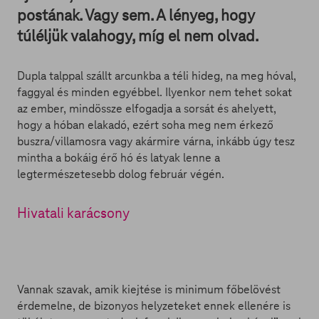
postának. Vagy sem. A lényeg, hogy
túléljük valahogy, míg el nem olvad.
Dupla talppal szállt arcunkba a téli hideg, na meg hóval,
faggyal és minden egyébbel. Ilyenkor nem tehet sokat
az ember, mindössze elfogadja a sorsát és ahelyett,
hogy a hóban elakadó, ezért soha meg nem érkező
buszra/villamosra vagy akármire várna, inkább úgy tesz
mintha a bokáig érő hó és latyak lenne a
legtermészetesebb dolog február végén.
Hivatali karácsony
Vannak szavak, amik kiejtése is minimum főbelövést
érdemelne, de bizonyos helyzeteket ennek ellenére is