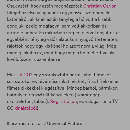
Csak azért, hogy aztán megnézzétek
Christian Carion
filmjét az első világháború egymással szembenálló
katonáiról, akiknek aztán tényleg a hó volt a kisebb
gondjuk, pedig megfagyni sem volt akkoriban és
arrafele nehéz. És miközben szépen elérzékenyültök az
egyébként tényleg valós alapokon nyugvó történeten,
rájöttök hogy egy kis kései hó azért nem a világ. Még
mindig inkább ez, mint hogy még a hó mellett valaki
lövöldözzön is az emberre.
Mi a
TV GO
? Egy szórakoztató portál, ahol filmeket,
sorozatokat és tévéműsorokat nézhet, friss hírekkel és
filmes cikkekkel kiegészítve. Mindez bárhol, bármikor,
bármilyen regisztrált készüléken (számítógép,
okostelefon, tablet).
Regisztráljon
, és válogasson a TV
GO
kínálatából
!
Illusztráció forrása: Universal Pictures