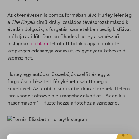
Az ötvenévesen is bomba formában lévő Hurley jelenleg
a
The Royals
című királyi családos tévésorozat második
évadán dolgozik, a forgatási szünetekben pedig kisfiával
múlatja az időt. Damian Charles Hurley a színésznő
Instagram
oldalára
feltöltött fotók alapján örökölte
szépséges édesanyja vonásait, és gyönyörű kékeszöld
szemszínét.
Hurley egy autóban összebújós szelfit és egy a
forgatáson készített fényképet osztott meg a
követőivel. Az utóbbin sorozatbeli karakterének, Helena
királynőnek öltözve öleli magához alvó fiát. „Az én kis
hasonmásom” – fűzte hozzá a fotóhoz a színésznő.
Hurley egyetlen gyermeke, Damian, 2002-ben