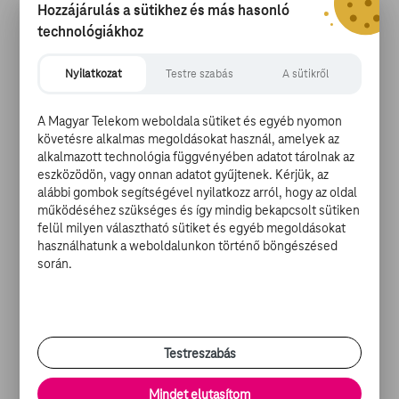
Hozzájárulás a sütikhez és más hasonló
született, édesapja pedig Steve Bing üzletember-
filmproducer, akivel a színésznő rövid ideig
technológiákhoz
párkapcsolatban élt, és a férfi egészen addig nem
vállalta fel az apaságot, amíg egy DNS-teszt nem
Nyilatkozat
Testre szabás
A sütikről
biztosította arról, hogy a fiú tényleg az ő vére. A kis
Damian egy tucat híres és befolyásos keresztszülővel
A Magyar Telekom weboldala sütiket és egyéb nyomon
bír, többek között Hurley korábbi élettársa, Hugh Grant,
követésre alkalmas megoldásokat használ, amelyek az
az énekes-zeneszerző Elton John és Patsy Kensit
alkalmazott technológia függvényében adatot tárolnak az
színész-énekesnő is egyengeti a kissrác életét.
eszközödön, vagy onnan adatot gyűjtenek. Kérjük, az
alábbi gombok segítségével nyilatkozz arról, hogy az oldal
működéséhez szükséges és így mindig bekapcsolt sütiken
felül milyen választható sütiket és egyéb megoldásokat
használhatunk a weboldalunkon történő böngészésed
TOVÁBBI OLVASNIVALÓK:
során.
-
Jennifer Lopez a gyermekei mellett a legszebb
-
Elizabeth Hurley apró bikiniben lóg egy rúdról
-
Bikiniben mutatta meg, hogy gyermeket vár
Testreszabás
Mi a
TV GO
? Egy szórakoztató portál, ahol filmeket,
Mindet elutasítom
sorozatokat és tévéműsorokat nézhet, friss hírekkel és