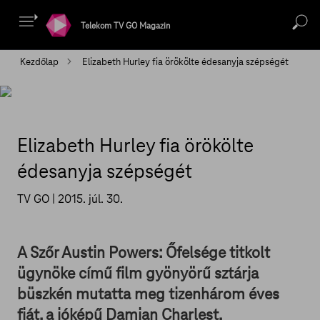
Telekom TV GO Magazin
Kezdőlap
Elizabeth Hurley fia örökölte édesanyja szépségét
Elizabeth Hurley fia örökölte
édesanyja szépségét
TV GO |
2015. júl. 30.
A Szőr Austin Powers: Őfelsége titkolt
ügynöke című film gyönyörű sztárja
büszkén mutatta meg tizenhárom éves
fiát, a jóképű Damian Charlest.