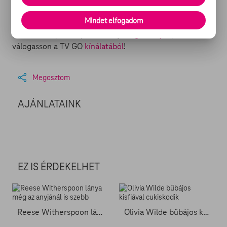
filmes cikkekkel kiegészítve. Mindez bárhol, bármikor,
Mindet elfogadom
bármilyen regisztrált készüléken (számítógép,
okostelefon, tablet, okostévé).
Regisztráljon
, és
válogasson a TV GO
kínálatából
!
Megosztom
AJÁNLATAINK
EZ IS ÉRDEKELHET
Reese Witherspoon lánya még az anyjánál is szebb
Olivia Wilde bűbájos kisfiával cukiskodik