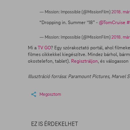
— Mission: Impossible (@MissionFilm)
2018. márc
“Dropping in. Summer ‘18” -
@TomCruise
#
— Mission: Impossible (@MissionFilm)
2018. márc
Mi a
TV GO
? Egy szórakoztató portál, ahol filmek
filmes cikkekkel kiegészítve. Mindez bárhol, bárm
okostelefon, tablet).
Regisztráljon
, és válogasso
Illusztráció forrása: Paramount Pictures, Marvel S
Megosztom
EZ IS ÉRDEKELHET