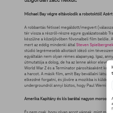
Michael Bay végre eltávolodik a robotoktól! Azért 
A robbantás fétissel megáldott/megvert (válassz
tér vissza a részről-részre egyre gyalázatosabb
készülne a közeljövőben fővonalbeli film belőle.
mert az eddig mindenki által
Steven Spielbergne
stúdió legrémesebb alkotásit idéző cím tévessze
egyáltalán nem olyan rémes alapanyag. Igaz, anny
útmutatója a dolog, de ha az lenne akkor eleve 
World War Z és a Terminator párosításaként kell e
a harcot. A másik film, amit Bay bevállalni látszi
elkezdné forgatni, és jövőre a mozikba is küldené
undergroundról annyi biztos, hogy Paul Wernick é
Amerika Kapitány és kis barátai nagyon morcosak
És nem csak, hogy olyan arcot vágnak, mint magyar 