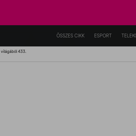
ÖSSZES CIKK
ESPORT
TELEK
k világából 433.