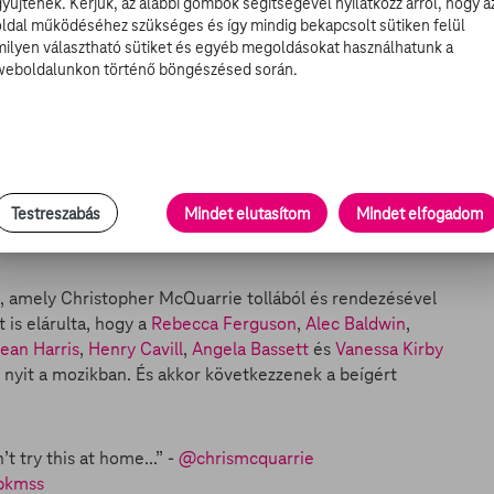
gyűjtenek. Kérjük, az alábbi gombok segítségével nyilatkozz arról, hogy a
 legújabb plakátján. Ami
külön izgalomra adhat okot
a
oldal működéséhez szükséges és így mindig bekapcsolt sütiken felül
ken túl együtt bandázk a Kapitánnyal Fekete Párduc is a
milyen választható sütiket és egyéb megoldásokat használhatunk a
weboldalunkon történő böngészésed során.
 elitosztaga nagy vonalakban). De persze ott van Fekete
agy verésnek lesz kisgazdája, de hogy melyik oldal, azt
végén érkezik a film a mozika.
Testreszabás
Mindet elutasítom
Mindet elfogadom
mjéből
nk, amely Christopher McQuarrie tollából és rendezésével
 is elárulta, hogy a
Rebecca Ferguson
,
Alec Baldwin
,
ean Harris
,
Henry Cavill
,
Angela Bassett
és
Vanessa Kirby
n nyit a mozikban. És akkor következzenek a beígért
 try this at home...” -
@chrismcquarrie
Zbkmss