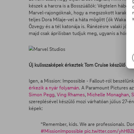
készek a harcra is a Bosszúállók: Végtelen háború
Marvel-rajongóknak, hogy a megszokott karaktere
teljes Dora Milaje-vel a háta mögött (ők Wakanda
Özvegy és a tél katonája is. Ránézésre valaki jó n
majd csak áprilisban tudjuk meg, ugyanis a hónap 
Új kulisszaképek érkeztek Tom Cruise készülő fil
Igen, a Mission: Impossible - Fallout-ról beszélü
érkezik a nyár folyamán
. A Paramount Pictures azt
Simon Pegg
,
Ving Rhames
,
Michelle Monaghan
,
S
szereplésével készülő mozi várhatóan július 27-é
képek:
“Remember, kids. We are professionals. Don’t
#MissionImpossible
pic.twitter.com/yhH8