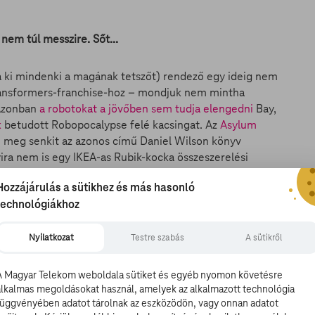
nem túl messzire. Sőt...
a ki mindenki a magának tetszőt) rendező egy ideig nem
 Transformers-franchise-hoz – mondjuk nem mintha
 Azonban
a robotokat a jövőben sem tudja elengedni
Bay,
k
betudott Robopocalypse felé kacsingat. Az
Asylum
n meg senkit az azonos című Daniel Wilson könyv
ira nem is egy IKEA-as Rubik-kocka összeszerelési
nem akarná
Michael Bay
megrendezni. A sztorit nagyrészt a
Hozzájárulás a sütikhez és más hasonló
lképzelni, ahol a robothordák ellen az emberek felveszik
technológiákhoz
k a 6 Underground. Az érdekes az, hogy bár ezt már idén
, mégis semmit sem tudni miről fog szólni. Az egész 6
s Rhett Reese (Deadpool 1 & 2, Zombieland) írta.
Nyilatkozat
Testre szabás
A sütikről
A Magyar Telekom weboldala sütiket és egyéb nyomon követésre
alkalmas megoldásokat használ, amelyek az alkalmazott technológia
függvényében adatot tárolnak az eszközödön, vagy onnan adatot
politikus Bécs utcáit járva, de tisztán látszik, hogy