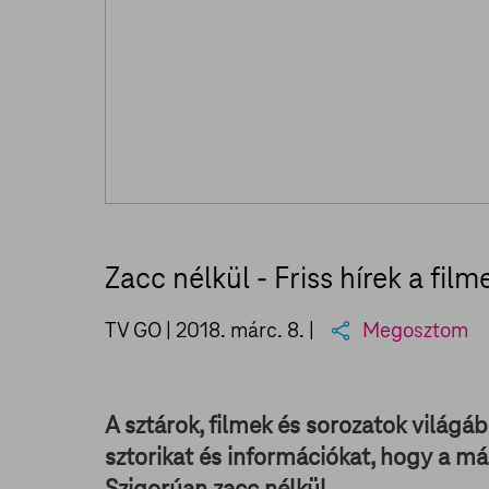
Zacc nélkül - Friss hírek a fil
TV GO |
2018. márc. 8.
|
Megosztom
A sztárok, filmek és sorozatok világáb
sztorikat és információkat, hogy a má
Szigorúan zacc nélkül.