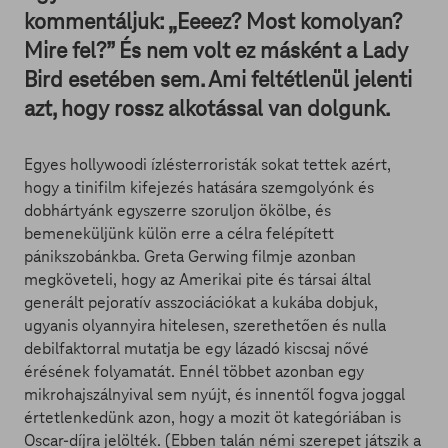
kommentáljuk: „Eeeez? Most komolyan?
Mire fel?” És nem volt ez másként a Lady
Bird esetében sem. Ami feltétlenül jelenti
azt, hogy rossz alkotással van dolgunk.
Egyes hollywoodi ízlésterroristák sokat tettek azért,
hogy a tinifilm kifejezés hatására szemgolyónk és
dobhártyánk egyszerre szoruljon ökölbe, és
bemeneküljünk külön erre a célra felépített
pánikszobánkba. Greta Gerwing filmje azonban
megköveteli, hogy az Amerikai pite és társai által
generált pejoratív asszociációkat a kukába dobjuk,
ugyanis olyannyira hitelesen, szerethetően és nulla
debilfaktorral mutatja be egy lázadó kiscsaj nővé
érésének folyamatát. Ennél többet azonban egy
mikrohajszálnyival sem nyújt, és innentől fogva joggal
értetlenkedünk azon, hogy a mozit öt kategóriában is
Oscar-díjra jelölték. (Ebben talán némi szerepet játszik a