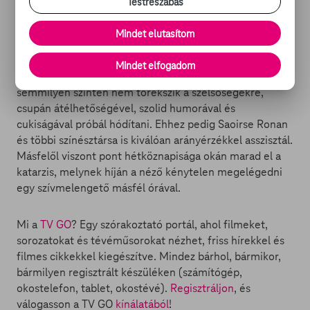
Testreszabás
„minden pasi hülye” törvényszerűségről, hogyan tud
meg egyre többet a barátság fogalmáról és hogyan válik
Mindet elutasítom
végül újra Christine-né. Mindez túl szimpla, netalántán
izgalommentes lenne? Nos, ez a Lady Bird hátránya és
Mindet elfogadom
előnye is egyben. Mert, hogy ízig-vérig hiteles,
semmilyen szinten nem törekszik a szélsőségekre,
csupán átélhetőségével, szolid humorával és
cukiságával próbál hódítani. Ehhez pedig Saoirse Ronan
és többi színésztársa is kiválóan arányérzékkel asszisztál.
Másfelől viszont pont hétköznapisága okán marad el a
katarzis, melynek híján a néző kénytelen megelégedni
egy szívmelengető másfél órával.
Mi a
TV GO
? Egy szórakoztató portál, ahol filmeket,
sorozatokat és tévéműsorokat nézhet, friss hírekkel és
filmes cikkekkel kiegészítve. Mindez bárhol, bármikor,
bármilyen regisztrált készüléken (számítógép,
okostelefon, tablet, okostévé).
Regisztráljon
, és
válogasson a TV GO
kínálatából
!