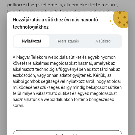
polkorrektség szelleme is, aki emlékeztette a zsűrit,
hogy legjobb rendező kategóriában az évtizedek során
mindössze öt női jelölt versenyezhetett, úgyhogy
Hozzájárulás a sütikhez és más hasonló
legyenek szívesek összekapni magukat.)
technológiákhoz
Nyilatkozat
Testre szabás
A sütikről
A címszereplő egy tizenhét éves kisvárosi csajszi,
A Magyar Telekom weboldala sütiket és egyéb nyomon
követésre alkalmas megoldásokat használ, amelyek az
Christine, aki mindent legfőbb álmának rendel alá:
alkalmazott technológia függvényében adatot tárolnak az
színésznő akar lenni, anyja viszont kétségbeesetten
eszközödön, vagy onnan adatot gyűjtenek. Kérjük, az
próbálja valami „normális” szakma felé terelni, mellyel
alábbi gombok segítségével nyilatkozz arról, hogy az oldal
„kiszámítható” jövő vár rá. A határozott kiscsaj viszont
működéséhez szükséges és így mindig bekapcsolt sütiken
eltökéltségét demonstrálandó, otthon is a Lady Bird
felül milyen választható sütiket és egyéb megoldásokat
művésznéven szólíttatja magát. A színi suli ugyanakkor
használhatunk a weboldalunkon történő böngészésed
pénzbe kerül, ám apja annak ellenére is hisz lányában,
során.
hogy frissen avanzsált munkanélkülivé, így vélhetőleg
nem lesz problémamentes a tandíj kicsengetése.
Közben figyelemmel kísérhetjük, hogy Lady Bird hogyan
esik szerelembe, hogyan győződik meg első kézből a