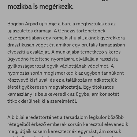
mozikba is megérkezik.
Bogdán Árpád új filmje a bűn, a megtisztulás és az
újjászületés drámája. A Genezis történetének
középpontjában egy roma kisfiú áll, akinek gyerekkora
drasztikusan véget ér, amikor egy brutális támadásban
elveszíti a családját. A munkájába temetkező sikeres
ügyvédnő felettese nyomására elvállalja a rasszista
gyilkosságsorozat egyik vádlottjának védelmét. A
nyomozás során megismerkedik az ügyben tannúként
résztvevő kisfiúval, és ez a találkozás mindkettejük
életét gyökeresen megváltoztatja. Egy titokzatos
kamaszlány is belekeveredik az ügybe, amikor sötét
titkok derülnek ki a szerelméről.
A bibliai eredettörténet a társadalom legkülönbözőbb
rétegeiből érkező emberek sorsán keresztül elevenedik
meg, útjaik sosem kereszteznék egymást, ám sorsuk