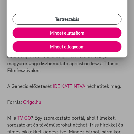
vágó Politzer Péter (Before Dawn, Fehér tenyér) volt. A
főszerepekben Cseh Anna Marie (Fiatalság, A fény
Testreszabás
ösvényei), valamint Csordás Milán és Illési Enikő Anna
amatőr színészek láthatók.
Mindet elutasítom
A Genezis világpremierje februárban volt a 68.
Mindet elfogadom
Berinialén. A film a HungariCom forgalmazásában lesz
látható április 12-től országszerte a mozikban, a
magyarországi díszbemutató áprilisban lesz a Titanic
Filmfesztiválon.
A Genezis előzetesét
IDE KATTINTVA
nézhetitek meg.
Forrás:
Origo.hu
Mi a
TV GO
? Egy szórakoztató portál, ahol filmeket,
sorozatokat és tévéműsorokat nézhet, friss hírekkel és
filmes cikkekkel kiegészítve. Mindez bárhol, bármikor,