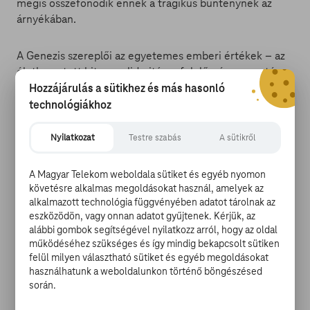
mégis összefonódik ennek a tragikus bűnténynek az
árnyékában.
A Genezis szereplői az egyetemes emberi értékek – az
életbe vetett hit, a szolidaritás, a felelősség – mentén
döntenek a sorsukról, így lehetőséget kapnak az
Hozzájárulás a sütikhez és más hasonló
újrakezdésre, egy új életre.
technológiákhoz
Nyilatkozat
Testre szabás
A sütikről
A Magyar Telekom weboldala sütiket és egyéb nyomon
követésre alkalmas megoldásokat használ, amelyek az
A Genezis a Mirage Film és a Focusfox
alkalmazott technológia függvényében adatot tárolnak az
koprodukciójában készült a Filmalap támogatásával, a
eszközödön, vagy onnan adatot gyűjtenek. Kérjük, az
film forgatókönyvét Bogdán Árpád jegyzi, a fejlesztés a
alábbi gombok segítségével nyilatkozz arról, hogy az oldal
ScriptEast nemzetközi forgatókönyv-fejlesztő workshop
működéséhez szükséges és így mindig bekapcsolt sütiken
és a Filmalap közreműködésével zajlott.
felül milyen választható sütiket és egyéb megoldásokat
használhatunk a weboldalunkon történő böngészésed
során.
Az operatőr Dobos Tamás (Apaföld, Lágy eső), a
zeneszerző Víg Mihály, Tarr Béla állandó alkotótársa, a