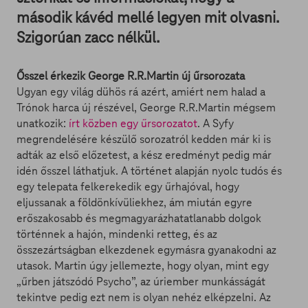
második kávéd mellé legyen mit olvasni.
Szigorúan zacc nélkül.
Ősszel érkezik George R.R.Martin új űrsorozata
Ugyan egy világ dühös rá azért, amiért nem halad a
Trónok harca új részével, George R.R.Martin mégsem
unatkozik:
írt közben egy űrsorozatot
. A Syfy
megrendelésére készülő sorozatról kedden már ki is
adták az első előzetest, a kész eredményt pedig már
idén ősszel láthatjuk. A történet alapján nyolc tudós és
egy telepata felkerekedik egy űrhajóval, hogy
eljussanak a földönkívüliekhez, ám miután egyre
erőszakosabb és megmagyarázhatatlanabb dolgok
történnek a hajón, mindenki retteg, és az
összezártságban elkezdenek egymásra gyanakodni az
utasok. Martin úgy jellemezte, hogy olyan, mint egy
„űrben játszódó Psycho”, az úriember munkásságát
tekintve pedig ezt nem is olyan nehéz elképzelni. Az