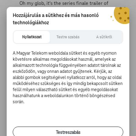
Oh my glob, it's the series finale trailer of
#AdventureTime
pic.twitter.com/hbjIdxEiob
Hozzájárulás a sütikhez és más hasonló
technológiákhoz
— GameSpot (@gamespot)
2018. március 21.
Fogócska és sztárparádé a Tag beharangozójában
Nyilatkozat
Testre szabás
A sütikről
A Warner Bros. új filmjében egészen új megvilágításba
kerül a fogócska, mivel egy csapat meglett férfi
A Magyar Telekom weboldala sütiket és egyéb nyomon
egyszerűen nem tud leakadni a játékról már 30 éve.
követésre alkalmas megoldásokat használ, amelyek az
Ennek pedig nem csak az az oka, hogy gyerekkoruk óta
alkalmazott technológia függvényében adatot tárolnak az
hagyományosan minden évben játszák a játékot, de az
eszközödön, vagy onnan adatot gyűjtenek. Kérjük, az
alábbi gombok segítségével nyilatkozz arról, hogy az oldal
is, hogy a
Jeremy Renner
által alakított barátot még
működéséhez szükséges és így mindig bekapcsolt sütiken
soha nem sikerült „elkapni”, ő a tökéletes csúcstartó,
felül milyen választható sütiket és egyéb megoldásokat
ami persze rendkívül bosszantja a többieket. A Tag egy
használhatunk a weboldalunkon történő böngészésed
elég ártalmatlan marhulásnak tűnik, amiben olyan
során.
nevek, mint
Ed Helms
,
Jon Hamm
és a már említett
Jeremy Renner kergetik egymást. Teljesen jó kis
filmnek néz ez ki.
Testreszabás