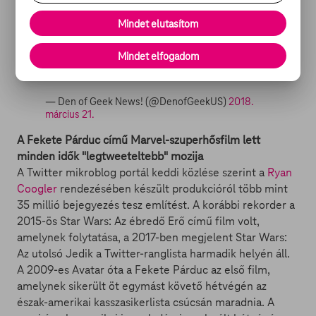
This comedy about the most epic game of
tag ever stars Jeremy Renner, Jon Hamm,
Mindet elutasítom
Ed Helms and more!
#TagMovie
https://t.co/iULqGmcKyy
Mindet elfogadom
pic.twitter.com/i6zF2utqor
— Den of Geek News! (@DenofGeekUS)
2018.
március 21.
A Fekete Párduc című Marvel-szuperhősfilm lett
minden idők "legtweeteltebb" mozija
A Twitter mikroblog portál keddi közlése szerint a
Ryan
Coogler
rendezésében készült produkcióról több mint
35 millió bejegyezés tesz említést. A korábbi rekorder a
2015-ös Star Wars: Az ébredő Erő című film volt,
amelynek folytatása, a 2017-ben megjelent Star Wars:
Az utolsó Jedik a Twitter-ranglista harmadik helyén áll.
A 2009-es Avatar óta a Fekete Párduc az első film,
amelynek sikerült öt egymást követő hétvégén az
észak-amerikai kasszasikerlista csúcsán maradnia. A