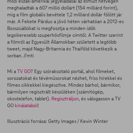
mozi észak-amerikai jegyeladásai az elmúlt hétvégén
meghaladták a 607 millió dollárt (154 milliárd forint),
míg a film globális bevétele 1,2 milliárd dollár fölött jár
már. A Fekete Párduc a jövő héten várhatóan a 2012-es
Bosszúállókat is megfosztja a minden idők
legsikeresebb szuperhősfilmje címtől. A Twitter szerint
a filmről az Egyesült Államokban született a legtöbb
tweet, majd Nagy-Britannia és Thaiföld következik a
sorban. //mti
Mi a
TV GO
? Egy szórakoztató portál, ahol filmeket,
sorozatokat és tévéműsorokat nézhet, friss hírekkel és
filmes cikkekkel kiegészítve. Mindez bárhol, bármikor,
bármilyen regisztrált készüléken (számítógép,
okostelefon, tablet).
Regisztráljon
, és válogasson a TV
GO
kínálatából
!
Illusztráció forrása: Getty Images / Kevin Winter