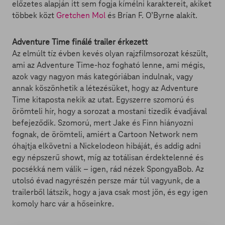
előzetes alapján itt sem fogja kímélni karaktereit, akiket
többek közt
Gretchen Mol
és Brían F. O’Byrne alakít.
Adventure Time finálé trailer érkezett
Az elmúlt tíz évben kevés olyan rajzfilmsorozat készült,
ami az Adventure Time-hoz fogható lenne, ami mégis,
azok vagy nagyon más kategóriában indulnak, vagy
annak köszönhetik a létezésüket, hogy az Adventure
Time kitaposta nekik az utat. Egyszerre szomorú és
örömteli hír, hogy a sorozat a mostani tizedik évadjával
befejeződik. Szomorú, mert Jake és Finn hiányozni
fognak, de örömteli, amiért a Cartoon Network nem
óhajtja elkövetni a Nickelodeon hibáját, és addig adni
egy népszerű showt, míg az totálisan érdektelenné és
pocsékká nem válik – igen, rád nézek SpongyaBob. Az
utolsó évad nagyrészén persze már túl vagyunk, de a
trailerből látszik, hogy a java csak most jön, és egy igen
komoly harc vár a hőseinkre.