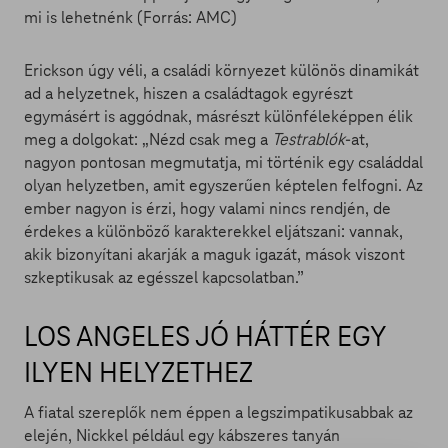
Erickson úgy véli, a családi környezet különös dinamikát
ad a helyzetnek, hiszen a családtagok egyrészt
egymásért is aggódnak, másrészt különféleképpen élik
meg a dolgokat: „Nézd csak meg a
Testrablók
-at,
nagyon pontosan megmutatja, mi történik egy családdal
olyan helyzetben, amit egyszerűen képtelen felfogni. Az
ember nagyon is érzi, hogy valami nincs rendjén, de
érdekes a különböző karakterekkel eljátszani: vannak,
akik bizonyítani akarják a maguk igazát, mások viszont
szkeptikusak az egésszel kapcsolatban.”
LOS ANGELES JÓ HÁTTÉR EGY
ILYEN HELYZETHEZ
A fiatal szereplők nem éppen a legszimpatikusabbak az
elején, Nickkel például egy kábszeres tanyán