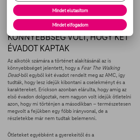
hova felnőni, hiszen bármelyik pillanatban átvehetik a
Mindet elutasítom
zombik az uralmat a világon. És mégis van
jellemfejlődés!” – lelkendezett.
Mindet elfogadom
KÖNNYEBBSÉG VOLT, HOGY KÉT
ÉVADOT KAPTAK
Az alkotók számára a történet alakításánál az is
könnyebbséget jelentett, hogy a
Fear The Walking
Dead
-ből egyből két évadot rendelt meg az AMC, így
tudták, hogy lesz idejük kibontani a cselekményt és a
karaktereket. Erickson azonban elárulta, hogy amíg az
első évadon dolgoztak, nem nagyon volt idejük ötletelni
azon, hogy mi történjen a másodikban – természetesen
megvolt a fejükben egy főbb irányvonal, de a
részletekbe már nem tudtak belemenni.
Ötleteket egyébként a gyerekeitől és a