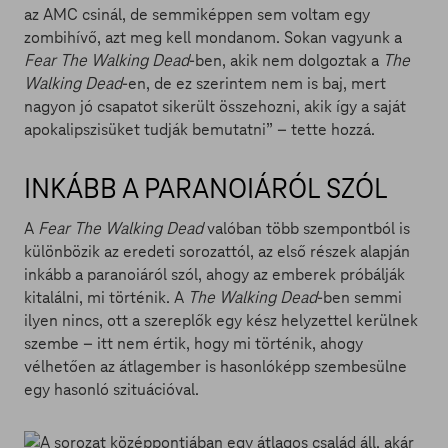
az AMC csinál, de semmiképpen sem voltam egy
zombihívő, azt meg kell mondanom. Sokan vagyunk a
Fear The Walking Dead
-ben, akik nem dolgoztak a
The
Walking Dead
-en, de ez szerintem nem is baj, mert
nagyon jó csapatot sikerült összehozni, akik így a saját
apokalipszisüket tudják bemutatni” – tette hozzá.
INKÁBB A PARANOIÁRÓL SZÓL
A
Fear The Walking Dead
valóban több szempontból is
különbözik az eredeti sorozattól, az első részek alapján
inkább a paranoiáról szól, ahogy az emberek próbálják
kitalálni, mi történik. A
The Walking Dead
-ben semmi
ilyen nincs, ott a szereplők egy kész helyzettel kerülnek
szembe – itt nem értik, hogy mi történik, ahogy
vélhetően az átlagember is hasonlóképp szembesülne
egy hasonló szituációval.