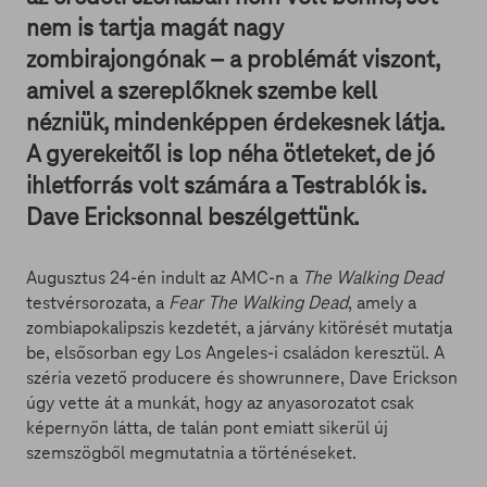
nem is tartja magát nagy
zombirajongónak – a problémát viszont,
amivel a szereplőknek szembe kell
nézniük, mindenképpen érdekesnek látja.
A gyerekeitől is lop néha ötleteket, de jó
ihletforrás volt számára a Testrablók is.
Dave Ericksonnal beszélgettünk.
Augusztus 24-én indult az AMC-n a
The Walking Dead
testvérsorozata, a
Fear The Walking Dead
, amely a
zombiapokalipszis kezdetét, a járvány kitörését mutatja
be, elsősorban egy Los Angeles-i családon keresztül. A
széria vezető producere és showrunnere, Dave Erickson
úgy vette át a munkát, hogy az anyasorozatot csak
képernyőn látta, de talán pont emiatt sikerül új
szemszögből megmutatnia a történéseket.