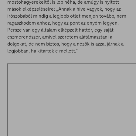
mostohagyerekeitől is lop néha, de amúgy is nyitott
mások elképzeléseire: „Annak a híve vagyok, hogy az
írószobából mindig a legjobb ötlet menjen tovább, nem
ragaszkodom ahhoz, hogy az pont az enyém legyen.
Persze van egy általam elképzelt háttér, egy saját
eszmerendszer, amivel szeretem alátámasztani a
dolgokat, de nem biztos, hogy a nézők is azzal járnak a
legjobban, ha kitartok e mellett.”