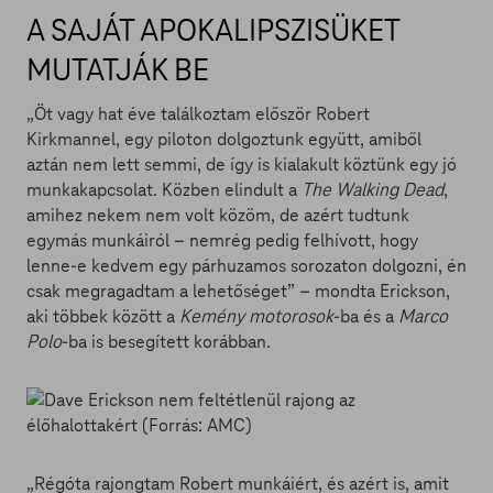
A SAJÁT APOKALIPSZISÜKET
MUTATJÁK BE
„Öt vagy hat éve találkoztam először Robert
Kirkmannel, egy piloton dolgoztunk együtt, amiből
aztán nem lett semmi, de így is kialakult köztünk egy jó
munkakapcsolat. Közben elindult a
The Walking Dead
,
amihez nekem nem volt közöm, de azért tudtunk
egymás munkáiról – nemrég pedig felhívott, hogy
lenne-e kedvem egy párhuzamos sorozaton dolgozni, én
csak megragadtam a lehetőséget” – mondta Erickson,
aki többek között a
Kemény motorosok
-ba és a
Marco
Polo
-ba is besegített korábban.
„Régóta rajongtam Robert munkáiért, és azért is, amit