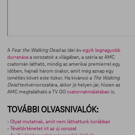
A
Fear the Walking Dead
az idei év
egyik legnagyobb
durranása
a sorozatok a világában, a széria az AMC
csatornán látható, mindig az amerikai premierrel egy
időben, hajnali három órakor, amit még aznap egy
ismétlés követ este tízkor. Ha kíváncsi a
The Walking
Dead
testvérsorozatára, akkor jó helyen jár, hiszen az
AMC megtalálható a TV GO
csatornakínálatában
is.
TOVÁBBI OLVASNIVALÓK:
-
Olyat mutatnak, amit nem láthattunk korábban
-
Tévétörténetet írt az új sorozat