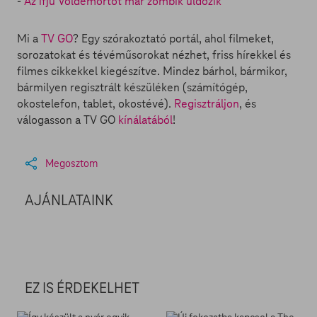
-
Az ifjú Voldemortot már zombik üldözik
Mi a
TV GO
? Egy szórakoztató portál, ahol filmeket,
sorozatokat és tévéműsorokat nézhet, friss hírekkel és
filmes cikkekkel kiegészítve. Mindez bárhol, bármikor,
bármilyen regisztrált készüléken (számítógép,
okostelefon, tablet, okostévé).
Regisztráljon
, és
válogasson a TV GO
kínálatából
!
Megosztom
AJÁNLATAINK
EZ IS ÉRDEKELHET