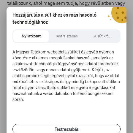
találkozunk, ahol maga sem tudja, hogy révületben vagy
lázálomban találkozott-e az első élőhalottal. „Los
Hozzájárulás a sütikhez és más hasonló
Angeles amúgy is egy dzsungel, az itteni helyszínnel
technológiákhoz
lehetőség volt megmutatni azt is, hogy a fiatalok
hogyan váltak függővé, hogyan váltak egy olyan világ
Nyilatkozat
Testre szabás
A sütikről
rabjaivá, amely tulajdonképpen nem létezik. Tragikus, de
ugyanakkor ironikus is, hogy most a felnőttek, a józanul
gondolkodók is elvesztenek egy világot, kénytelenek a
A Magyar Telekom weboldala sütiket és egyéb nyomon
megváltozott körülmények között boldogulni” – mondta
követésre alkalmas megoldásokat használ, amelyek az
alkalmazott technológia függvényében adatot tárolnak az
erről Erickson.
eszközödön, vagy onnan adatot gyűjtenek. Kérjük, az
alábbi gombok segítségével nyilatkozz arról, hogy az oldal
működéséhez szükséges és így mindig bekapcsolt sütiken
felül milyen választható sütiket és egyéb megoldásokat
használhatunk a weboldalunkon történő böngészésed
során.
A producer szerint mégiscsak a fiatal generáció az,
amelytől elvették a jövőt, és érdekes látni, miként
kezdenek el harcolni azokért a dolgokért, amelyekről
korábban már lemondtak, például a drogok miatt. „Ezek
Testreszabás
a fiatalok egy olyan korban próbálnak felnőni, ahol nincs