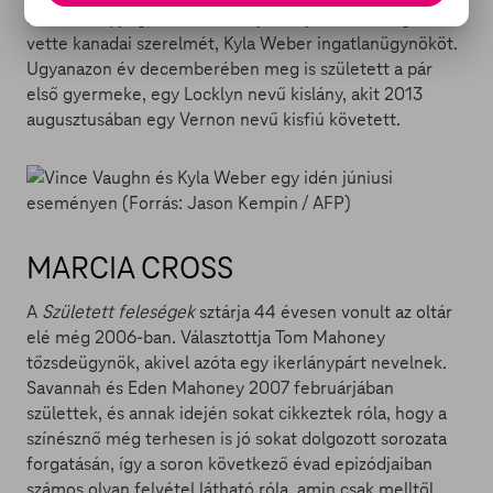
születésnapjáig, amikor 2010 januárjában feleségül
vette kanadai szerelmét, Kyla Weber ingatlanügynököt.
Ugyanazon év decemberében meg is született a pár
első gyermeke, egy Locklyn nevű kislány, akit 2013
augusztusában egy Vernon nevű kisfiú követett.
MARCIA CROSS
A
Született feleségek
sztárja 44 évesen vonult az oltár
elé még 2006-ban. Választottja Tom Mahoney
tőzsdeügynök, akivel azóta egy ikerlánypárt nevelnek.
Savannah és Eden Mahoney 2007 februárjában
születtek, és annak idején sokat cikkeztek róla, hogy a
színésznő még terhesen is jó sokat dolgozott sorozata
forgatásán, így a soron következő évad epizódjaiban
számos olyan felvétel látható róla, amin csak melltől