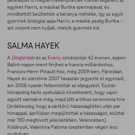
petesejtet is megtermékenyítettek mesterségesen, az
egyiket Harris, a másikat Burtka spermájával, és
mindkettőt beültették a béranya méhébe, így az egyik
gyermek biológiai apja Harris, a másiké pedig Burtka –
azt viszont nem tudják, melyik gyermek kié.
SALMA HAYEK
A
Desperado
és az
Everly
színésznője 42 évesen, éppen
Bálint-napon ment férjhez a francia milliárdoshoz,
Francois-Henri Pinault-hoz, még 2009-ben, Párizsban.
Hayek és szerelme 2007 tavaszán jegyezte el egymást,
ám 2008 nyarán felbontották az eljegyzést. Ezután
hónapokig tartó spekuláció következett, hogy vajon
együtt vannak-e még, majd jött a titkos ceremónia híre
(érdekesség, hogy a zártkörű házasságkötés után pár
hónappal, áprilisban megújították a házasságot, ezúttal
már 150 meghívott jelenlétében, Velencében).
Kislányuk, Valentina Paloma szeptember végén lesz
nyolcéves.