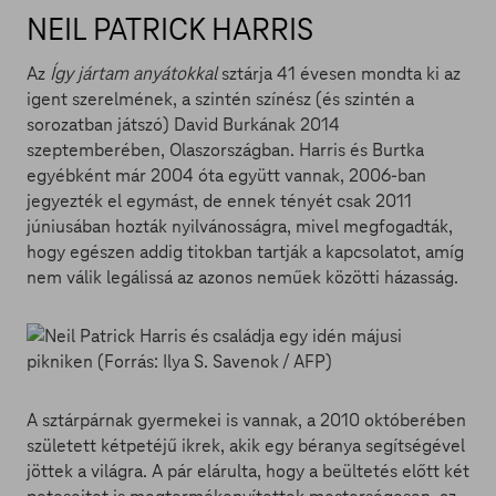
NEIL PATRICK HARRIS
Az
Így jártam anyátokkal
sztárja 41 évesen mondta ki az
igent szerelmének, a szintén színész (és szintén a
sorozatban játszó) David Burkának 2014
szeptemberében, Olaszországban. Harris és Burtka
egyébként már 2004 óta együtt vannak, 2006-ban
jegyezték el egymást, de ennek tényét csak 2011
júniusában hozták nyilvánosságra, mivel megfogadták,
hogy egészen addig titokban tartják a kapcsolatot, amíg
nem válik legálissá az azonos neműek közötti házasság.
A sztárpárnak gyermekei is vannak, a 2010 októberében
született kétpetéjű ikrek, akik egy béranya segítségével
jöttek a világra. A pár elárulta, hogy a beültetés előtt két