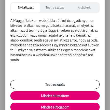
Nyilatkozat
Testre szabás
A sütikről
ELIZABETH HURLEY
Az angol szépség is elmúlt már 41, mikor 2007
A Magyar Telekom weboldala sütiket és egyéb nyomon
követésre alkalmas megoldásokat használ, amelyek az
márciusában házasságot kötött az indiai textilkirállyal,
alkalmazott technológia függvényében adatot tárolnak az
Arun Nayarral. A románcnak sajnos az ő esetükben is
eszközödön, vagy onnan adatot gyűjtenek. Kérjük, az
hamar befellegzett: Hurley és Nayar válását 2011
alábbi gombok segítségével nyilatkozz arról, hogy az oldal
júniusában mondták ki. A nászt nem kísérte
működéséhez szükséges és így mindig bekapcsolt sütiken
gyermekáldás sem: a színésznő 13 éves fiának, Damian
felül milyen választható sütiket és egyéb megoldásokat
Charles Hurley-nek nem az indiai üzletember az
használhatunk a weboldalunkon történő böngészésed
édesapja, hanem Hurley egy korábbi élettársa.
során.
Testreszabás
VINCE VAUGHN
Mindet elutasítom
Vince Vaughn csak egy kis csalással fér fel a listára,
Mindet elfogadom
hiszen még két hónap hátra volt negyvenedik