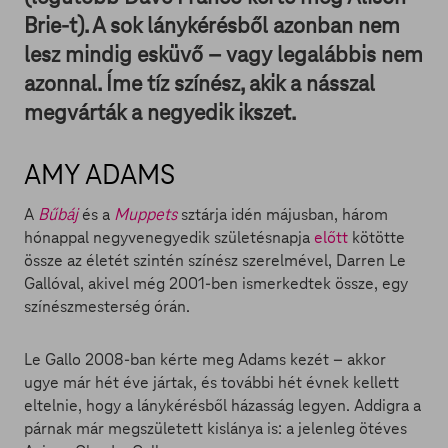
Brie-t). A sok lánykérésből azonban nem
lesz mindig esküvő – vagy legalábbis nem
azonnal. Íme tíz színész, akik a násszal
megvárták a negyedik ikszet.
AMY ADAMS
A
Bűbáj
és a
Muppets
sztárja idén májusban, három
hónappal negyvenegyedik születésnapja
előtt
kötötte
össze az életét szintén színész szerelmével, Darren Le
Gallóval, akivel még 2001-ben ismerkedtek össze, egy
színészmesterség órán.
Le Gallo 2008-ban kérte meg Adams kezét – akkor
ugye már hét éve jártak, és további hét évnek kellett
eltelnie, hogy a lánykérésből házasság legyen. Addigra a
párnak már megszületett kislánya is: a jelenleg ötéves