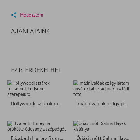
Megosztom
AJÁNLATAINK
EZ IS ÉRDEKELHET
Hollywoodi sztárok mesélnek kedvenc szerepeikről
Imádnivalóak az Így jártam anyátokkal sztárjának családi fotói
Elizabeth Hurley fia örökölte édesanyja szépségét
Óriásit nőtt Salma Hayek kislánya