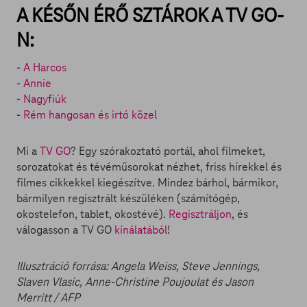
A KÉSŐN ÉRŐ SZTÁROK A TV GO-
N:
-
A Harcos
-
Annie
-
Nagyfiúk
-
Rém hangosan és irtó közel
Mi a
TV GO
? Egy szórakoztató portál, ahol filmeket,
sorozatokat és tévéműsorokat nézhet, friss hírekkel és
filmes cikkekkel kiegészítve. Mindez bárhol, bármikor,
bármilyen regisztrált készüléken (számítógép,
okostelefon, tablet, okostévé).
Regisztráljon
, és
válogasson a TV GO
kínálatából
!
Illusztráció forrása: Angela Weiss, Steve Jennings,
Slaven Vlasic, Anne-Christine Poujoulat és Jason
Merritt / AFP