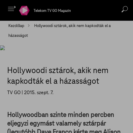
Telekom TV GO Magazin
Kezdőlap
Hollywoodi sztárok, akik nem kapkodták el a
házasságot
Hollywoodi sztárok, akik nem
kapkodták el a házasságot
TV GO |
2015. szept. 7.
Hollywoodban szinte minden percben
eljegyzi egymást valamely sztárpár
(legutóbb Dave Franco kérte meg Alison