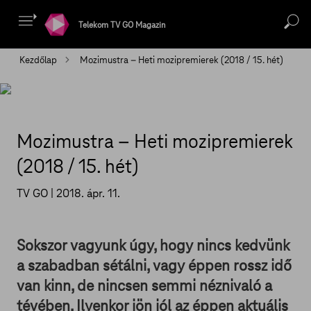
Telekom TV GO Magazin
Kezdőlap
Mozimustra – Heti mozipremierek (2018 / 15. hét)
Mozimustra – Heti mozipremierek
(2018 / 15. hét)
TV GO |
2018. ápr. 11.
Sokszor vagyunk úgy, hogy nincs kedvünk
a szabadban sétálni, vagy éppen rossz idő
van kinn, de nincsen semmi néznivaló a
tévében. Ilyenkor jön jól az éppen aktuális