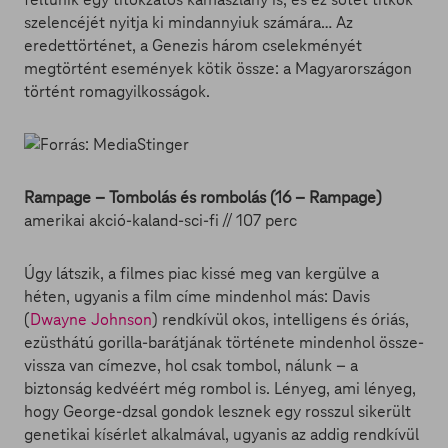
szelencéjét nyitja ki mindannyiuk számára… Az
eredettörténet, a Genezis három cselekményét
megtörtént események kötik össze: a Magyarországon
történt romagyilkosságok.
Rampage – Tombolás és rombolás (16 – Rampage)
amerikai akció-kaland-sci-fi // 107 perc
Úgy látszik, a filmes piac kissé meg van kergülve a
héten, ugyanis a film címe mindenhol más: Davis
(
Dwayne Johnson
) rendkívül okos, intelligens és óriás,
ezüsthátú gorilla-barátjának története mindenhol össze-
vissza van címezve, hol csak tombol, nálunk – a
biztonság kedvéért még rombol is. Lényeg, ami lényeg,
hogy George-dzsal gondok lesznek egy rosszul sikerült
genetikai kísérlet alkalmával, ugyanis az addig rendkívül