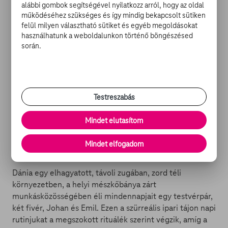
alábbi gombok segítségével nyilatkozz arról, hogy az oldal
kell ennél több, hogy meggazdagodásuk zálogát a
működéséhez szükséges és így mindig bekapcsolt sütiken
kezükben tartsák. Igazából ezért döntenek úgy, hogy
felül milyen választható sütiket és egyéb megoldásokat
igenis meg fognak lovasítani kereken 600 millió dollárt.
használhatunk a weboldalunkon történő böngészésed
Csak egyetlen egy ici-pici probléma van: egy elszánt őr
során.
és egy zűrös viharvadász is az útjukban áll, akik nem
restek a tolvajok brilliánsnak tűnő tervét meghiúsítani…
még akkor sem, ha a hurrikán az ötös típusúakból van…
Testreszabás
Mindet elutasítom
Téli fivérek (16 – Vinterbrødre)
Mindet elfogadom
dán feliratos dráma // 100 perc
Dánia egy elhagyatott, távoli zugában, zord téli
környezetben, a helyi mészkőbánya zárt
munkásközösségében éli mindennapjait egy testvérpár,
két fivér, Johan és Emil. Ezen a szürreális ipari tájon napi
rutinjukat a megszokott rituálék szerint végzik, amíg a