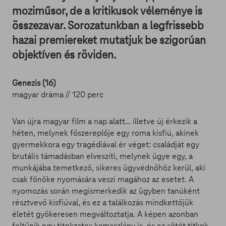
moziműsor, de a kritikusok véleménye is
összezavar. Sorozatunkban a legfrissebb
hazai premiereket mutatjuk be szigorúan
objektíven és röviden.
Genezis (16)
magyar dráma // 120 perc
Van újra magyar film a nap alatt… illetve új érkezik a
héten, melynek főszereplője egy roma kisfiú, akinek
gyermekkora egy tragédiával ér véget: családját egy
brutális támadásban elveszíti, melynek ügye egy, a
munkájába temetkező, sikeres ügyvédnőhöz kerül, aki
csak főnöke nyomására veszi magához az esetet. A
nyomozás során megismerkedik az ügyben tanúként
résztvevő kisfiúval, és ez a találkozás mindkettőjük
életét gyökeresen megváltoztatja. A képen azonban
feltűnik egy titokzatos kamaszlány is, és ez sötét titkok