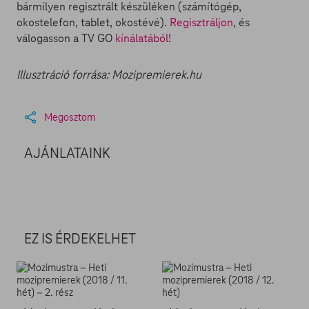
bármilyen regisztrált készüléken (számítógép,
okostelefon, tablet, okostévé).
Regisztráljon
, és
válogasson a TV GO
kínálatából
!
Illusztráció forrása: Mozipremierek.hu
Megosztom
AJÁNLATAINK
EZ IS ÉRDEKELHET