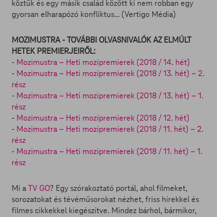
köztük és egy másik család között ki nem robban egy
gyorsan elharapózó konfliktus… (Vertigo Média)
MOZIMUSTRA - TOVÁBBI OLVASNIVALÓK AZ ELMÚLT
HETEK PREMIERJEIRŐL:
-
Mozimustra – Heti mozipremierek (2018 / 14. hét)
-
Mozimustra – Heti mozipremierek (2018 / 13. hét) – 2.
rész
-
Mozimustra – Heti mozipremierek (2018 / 13. hét) – 1.
rész
-
Mozimustra – Heti mozipremierek (2018 / 12. hét)
-
Mozimustra – Heti mozipremierek (2018 / 11. hét) – 2.
rész
-
Mozimustra – Heti mozipremierek (2018 / 11. hét) – 1.
rész
Mi a
TV GO
? Egy szórakoztató portál, ahol filmeket,
sorozatokat és tévéműsorokat nézhet, friss hírekkel és
filmes cikkekkel kiegészítve. Mindez bárhol, bármikor,