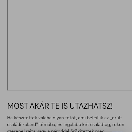
MOST AKÁR TE IS UTAZHATSZ!
Ha készítettek valaha olyan fotót, ami beleillik az „őrült
családi kaland” témába, és legalább két családtag, rokon
szerepel rajta vagy a pároddal örökítettek meg,