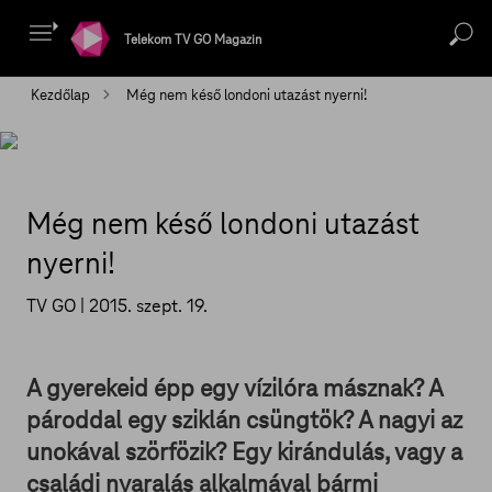
Telekom TV GO Magazin
Kezdőlap
Még nem késő londoni utazást nyerni!
Még nem késő londoni utazást
nyerni!
TV GO |
2015. szept. 19.
A gyerekeid épp egy vízilóra másznak? A
pároddal egy sziklán csüngtök? A nagyi az
unokával szörfözik? Egy kirándulás, vagy a
családi nyaralás alkalmával bármi