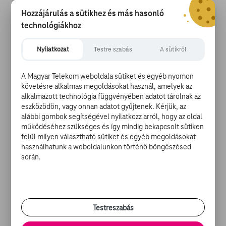
töltsétek fel szeptember 1. és szeptember 20. között a
Hozzájárulás a sütikhez és más hasonló
publikus Instagram oldalatokra #telekomtravel
technológiákhoz
hashtaggel. Nem a fotók kivételes minősége számít
elsősorban, hanem az egyedi jelenet, a különleges
Nyilatkozat
Testre szabás
A sütikről
pillanat megragadása, amely egy kirándulás vagy
nagyobb utazás alkalmával készült a családtagokról.
A Magyar Telekom weboldala sütiket és egyéb nyomon
követésre alkalmas megoldásokat használ, amelyek az
A beérkezett fotókat egy négytagú zsűri bírálja el,
alkalmazott technológia függvényében adatot tárolnak az
köztük Geszti Péter, az OKEGO kreatív igazgatója és Biró
eszközödön, vagy onnan adatot gyűjtenek. Kérjük, az
alábbi gombok segítségével nyilatkozz arról, hogy az oldal
Virág fotós (VirgArt). A zsűri által legjobbnak ítélt fotó
működéséhez szükséges és így mindig bekapcsolt sütiken
beküldője egy háromnapos családi londoni utazást nyer
felül milyen választható sütiket és egyéb megoldásokat
repülőjeggyel, szállással és családi programokkal.
használhatunk a weboldalunkon történő böngészésed
során.
A zsűri emellett 25 fotót jelöl a közönségdíjra. Ezeket a
Testreszabás
pályamunkánk a Magyar Telekom
Facebook