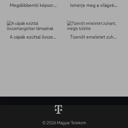
Megdöbbentő képsorokon a nepáli földrengés
Ismerje meg a világvége futárait
A cápák ezúttal összehangoltan támadnak
Tizenöt emeletet zuhant, mégis túlélte
© 2026 Magyar Telekom