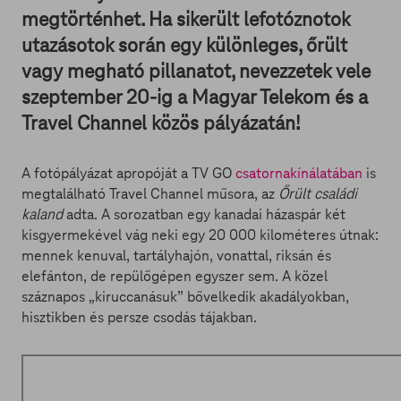
megtörténhet. Ha sikerült lefotóznotok
utazásotok során egy különleges, őrült
vagy megható pillanatot, nevezzetek vele
szeptember 20-ig a Magyar Telekom és a
Travel Channel közös pályázatán!
A fotópályázat apropóját a TV GO
csatornakínálatában
is
megtalálható Travel Channel műsora, az
Őrült családi
kaland
adta. A sorozatban egy kanadai házaspár két
kisgyermekével vág neki egy 20 000 kilométeres útnak:
mennek kenuval, tartályhajón, vonattal, riksán és
elefánton, de repülőgépen egyszer sem. A közel
száznapos „kiruccanásuk” bővelkedik akadályokban,
hisztikben és persze csodás tájakban.