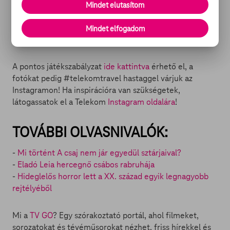
oldalán
lehet majd megtekinteni szeptember 25. után.
Mindet elutasítom
Itt lehet majd szavazni is, hogy ki nyerje a közönségdíjat,
egy családi wellness-hétvégét a ceglédi Hotel
Mindet elfogadom
Aquarell****-ben.
A pontos játékszabályzat
ide kattintva
érhető el, a
fotókat pedig #telekomtravel hastaggel várjuk az
Instagramon! Ha inspirációra van szükségetek,
látogassatok el a Telekom
Instagram oldalára
!
TOVÁBBI OLVASNIVALÓK:
-
Mi történt A csaj nem jár egyedül sztárjaival?
-
Eladó Leia hercegnő csábos rabruhája
-
Hideglelős horror lett a XX. század egyik legnagyobb
rejtélyéből
Mi a
TV GO
? Egy szórakoztató portál, ahol filmeket,
sorozatokat és tévéműsorokat nézhet, friss hírekkel és