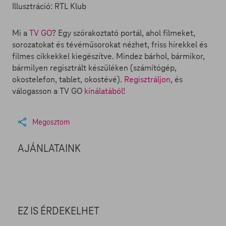
Illusztráció: RTL Klub
Mi a
TV GO
? Egy szórakoztató portál, ahol filmeket,
sorozatokat és tévéműsorokat nézhet, friss hírekkel és
filmes cikkekkel kiegészítve. Mindez bárhol, bármikor,
bármilyen regisztrált készüléken (számítógép,
okostelefon, tablet, okostévé).
Regisztráljon
, és
válogasson a TV GO
kínálatából
!
Megosztom
AJÁNLATAINK
EZ IS ÉRDEKELHET