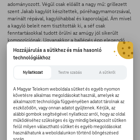
adományozott. Végül csak előállt a nagy mű: grillezett
szent Jakab kagylót készítettek, póréhagymamorzsával,
marinált répával, kagylóhabbal és kaporolajjal. Ám mivel
a kagyló beleit nem tisztították ki, a séf csak
fenntartásokkal tudott örülni az amúgy jól sikerült
kompozíciónak. Ugyanakkor a ballépés épp elegendő
volt a másik csapat győzelméhez, akik mangós
Hozzájárulás a sütikhez és más hasonló
fésőkagyót szervíroztak hideg tabulésalátával és pirított
technológiákhoz
rákkal.
Nyilatkozat
Testre szabás
A sütikről
A Magyar Telekom weboldala sütiket és egyéb nyomon
Az előny tehát a kék csapathoz jutott, akik a következő
követésre alkalmas megoldásokat használ, amelyek az
alkalmazott technológia függvényében adatot tárolnak az
versenyszámban szabadon választhattak a gourmet
eszközödön, vagy onnan adatot gyűjtenek. Kérjük, az
alapanyagokat (papaya, mangó, avokádó, spárga,
alábbi gombok segítségével nyilatkozz arról, hogy az oldal
kéksajt, stb) valamint a csirkemellet, szalonnát és
működéséhez szükséges és így mindig bekapcsolt sütiken
burgonyát tartalmazó láda között. Döntésük nem volt
felül milyen választható sütiket és egyéb megoldásokat
kétséges, ugyanakkor egy nehezítést is az ellenfél
használhatunk a weboldalunkon történő böngészésed
nyakába varrhattak. Ennek értelmében a pirosaknak
során.