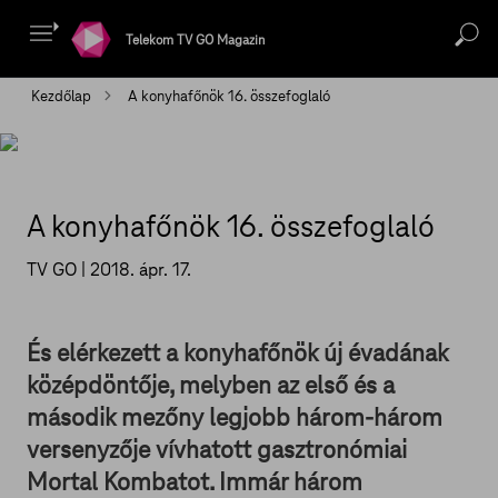
Telekom TV GO Magazin
Kezdőlap
A konyhafőnök 16. összefoglaló
A konyhafőnök 16. összefoglaló
TV GO |
2018. ápr. 17.
És elérkezett a konyhafőnök új évadának
középdöntője, melyben az első és a
második mezőny legjobb három-három
versenyzője vívhatott gasztronómiai
Mortal Kombatot. Immár három