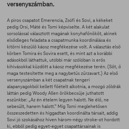
versenyszámban.
A piros csapatot Emerencia, Zsófi és Sovi, a kékeket
pedig Orsi, Máté és Tomi képviselte. A két alakulat
sorsolással választott magának konyhafőnököt, akinek
elsődleges feladata a csapatmunka koordinálása és
kitörni készülő káosz megfékezése volt. A választás első
körben Tomira és Sovira esett, és mint azt a korábbi
adásokból láthattuk, utóbbi már szólóban is erős
kihívásokkal küzdött a káosz megfékezése terén. (Sőt, ő
maga testesítette meg a nagybetűs zűrzavart.) Az első
versenyszámban a két csapatnak tengeri
alapanyagokból kellett főételt alkotnia, a mozgó zöldrák
láttán pedig Woody Allen örökbecsűje juthatott
eszünkbe: „Az én ételem legyen halott. Ne élő, ne
sebesült, hanem halott.” Míg Tomi meglehetősen
összeszedetten és higgadtan koordinálta társait, addig
Sovi jó szokásához híven három-négy stroke-ot hordott
ki, ebből pedig egyet-egyet csapattársainak is