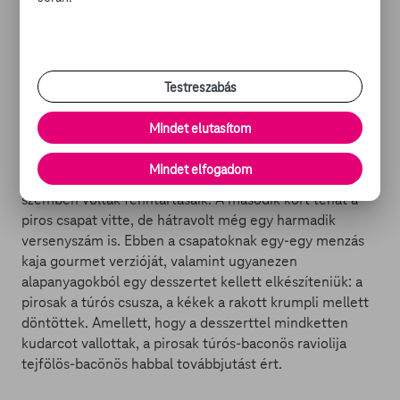
kávét is kellett csempészni a szalonnás-burgonyás-
csirkemelles kompozícióba, melynek hallatán egy laikus
ízlelőbimbói önmaguktól haltak volna el. De a pirosak
nem rettentek meg a feladattól, sőt, jóval
Testreszabás
összeszedettebben dolgoztak. Végül egy kávés
csirkeroládot szolgáltak fel szifonos krumplihabbal,
Mindet elutasítom
rántott krumplival, szalonnapörccel és
burgonyagolyókkal. A séf pedig ízek szempontjából
Mindet elfogadom
kifogástalannak ítélte a kompozíciót, csak a külalakkal
szemben voltak fenntartásaik. A második kört tehát a
piros csapat vitte, de hátravolt még egy harmadik
versenyszám is. Ebben a csapatoknak egy-egy menzás
kaja gourmet verzióját, valamint ugyanezen
alapanyagokból egy desszertet kellett elkészíteniük: a
pirosak a túrós csusza, a kékek a rakott krumpli mellett
döntöttek. Amellett, hogy a desszerttel mindketten
kudarcot vallottak, a pirosak túrós-baconös raviolija
tejfölös-bacönös habbal továbbjutást ért.