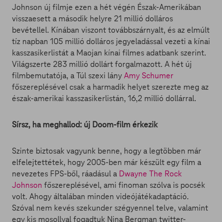
Johnson új filmje ezen a hét végén Észak-Amerikában
visszaesett a második helyre 21 millió dolláros
bevétellel. Kínában viszont továbbszárnyalt, és az elmúlt
tíz napban 105 millió dolláros jegyeladással vezeti a kínai
kasszasikerlistát a Maojan kínai filmes adatbank szerint.
Világszerte 283 millió dollárt forgalmazott. A hét új
filmbemutatója, a Túl szexi lány
Amy Schumer
főszereplésével csak a harmadik helyet szerezte meg az
észak-amerikai kasszasikerlistán, 16,2 millió dollárral.
Sírsz, ha meghallod: új Doom-film érkezik
Szinte biztosak vagyunk benne, hogy a legtöbben már
elfelejtettétek, hogy 2005-ben már készült egy film a
nevezetes FPS-ből, ráadásul a
Dwayne The Rock
Johnson
főszereplésével, ami finoman szólva is pocsék
volt. Ahogy általában minden videójátékadaptáció.
Szóval nem kevés szekunder szégyennel telve, valamint
egy kis mosollyal fogadtuk Nina Bergman twitter-