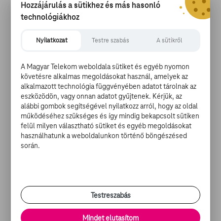
Hozzájárulás a sütikhez és más hasonló
Magyar Nemzeti Filmalap az MTI-vel. Az összegzés
technológiákhoz
felidézi, hogy a Fekete kefe és az Adás című filmeket is
jegyző Vranik Roland legutóbbi filmje, Az állampolgár
Nyilatkozat
Testre szabás
A sütikről
egy megrázó szerelmi történet, amely amatőr
színészekkel, minimalista eszközökkel és sok humorral
mutatja be egy másik országba való beilleszkedés
A Magyar Telekom weboldala sütiket és egyéb nyomon
emberi oldalát.
követésre alkalmas megoldásokat használ, amelyek az
alkalmazott technológia függvényében adatot tárolnak az
eszközödön, vagy onnan adatot gyűjtenek. Kérjük, az
Az állampolgár világszerte sikerrel szerepel a
alábbi gombok segítségével nyilatkozz arról, hogy az oldal
filmfesztiválokon, a portugáliai Fantasportoról a legjobb
működéséhez szükséges és így mindig bekapcsolt sütiken
forgatókönyv, a kaliforniai Cinequest filmfesztiválról a
felül milyen választható sütiket és egyéb megoldásokat
legjobb filmdráma díját hozta el korábban. Vranik Roland
használhatunk a weboldalunkon történő böngészésed
során.
filmjét az egyetemisták zsűrije díjazta Hágában,
Várnában megkapta az Arany Aphrodité fődíjat,
Saitamában pedig a zsűri különdíját. Tavaly a Los
Angeles-i Magyar Filmfesztiválon Az állampolgár nyerte
el a legjobb női - Máhr Ágnes - és a legjobb férfi alakítás
Testreszabás
- Cake-Baly Marcelo amatőr színész - díját is, továbbá a
legjobb film és a legjobb rendező díját. Torontóban Az
Mindet elutasítom