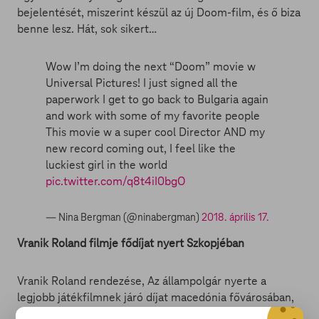
bejelentését, miszerint készül az új Doom-film, és ő biza
benne lesz. Hát, sok sikert…
Wow I’m doing the next “Doom” movie w
Universal Pictures! I just signed all the
paperwork I get to go back to Bulgaria again
and work with some of my favorite people
This movie w a super cool Director AND my
new record coming out, I feel like the
luckiest girl in the world
pic.twitter.com/q8t4iI0bgO
— Nina Bergman (@ninabergman)
2018. április 17.
Vranik Roland filmje fődíjat nyert Szkopjéban
Vranik Roland rendezése, Az állampolgár nyerte a
legjobb játékfilmnek járó díjat macedónia fővárosában,
a Filozofikus Filmek Fesztiválján - közölte szombaton a