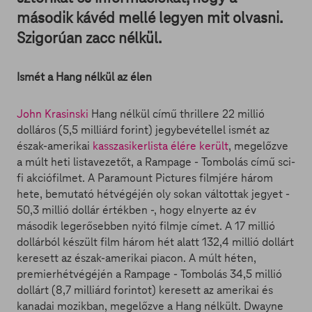
második kávéd mellé legyen mit olvasni.
Szigorúan zacc nélkül.
Ismét a Hang nélkül az élen
John Krasinski
Hang nélkül című thrillere 22 millió
dolláros (5,5 milliárd forint) jegybevétellel ismét az
észak-amerikai
kasszasikerlista élére került
, megelőzve
a múlt heti listavezetőt, a Rampage - Tombolás című sci-
fi akciófilmet. A Paramount Pictures filmjére három
hete, bemutató hétvégéjén oly sokan váltottak jegyet -
50,3 millió dollár értékben -, hogy elnyerte az év
második legerősebben nyitó filmje címet. A 17 millió
dollárból készült film három hét alatt 132,4 millió dollárt
keresett az észak-amerikai piacon. A múlt héten,
premierhétvégéjén a Rampage - Tombolás 34,5 millió
dollárt (8,7 milliárd forintot) keresett az amerikai és
kanadai mozikban, megelőzve a Hang nélkült. Dwayne