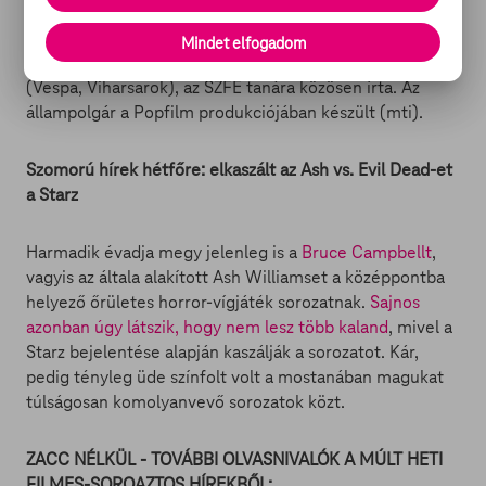
állampolgár az Európai Uniós Filmfesztivál
közönségdíjasa volt. A filmalap támogatással készült
Mindet elfogadom
dráma forgatókönyvét Vranik Roland és Szabó Iván
(Vespa, Viharsarok), az SZFE tanára közösen írta. Az
állampolgár a Popfilm produkciójában készült (mti).
Szomorú hírek hétfőre: elkaszált az Ash vs. Evil Dead-et
a Starz
Harmadik évadja megy jelenleg is a
Bruce Campbellt
,
vagyis az általa alakított Ash Williamset a középpontba
helyező őrületes horror-vígjáték sorozatnak.
Sajnos
azonban úgy látszik, hogy nem lesz több kaland
, mivel a
Starz bejelentése alapján kaszálják a sorozatot. Kár,
pedig tényleg üde színfolt volt a mostanában magukat
túlságosan komolyanvevő sorozatok közt.
ZACC NÉLKÜL - TOVÁBBI OLVASNIVALÓK A MÚLT HETI
FILMES-SOROAZTOS HÍREKBŐL: