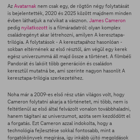
Az
Avatarnak
nem csak egy, de rögtön négy folytatását
is bejelentették, 2020 és 2025 között majdnem minden
évben láthatjuk a na'vikat a vásznon.
James Cameron
pedig
nyilatkozott
is a filmáradatról: olyan komplex
családregényt akar létrehozni, amilyen A keresztapa-
trilógia. A folytatások - A keresztapához hasonlóan -
sokban eltérnének az első résztől, ám végül egy kerek
egész univerzummá áll majd össze a történet. A filmbéli
Pandorát és lakóit több generáción és családon
keresztül mutatná be, ami szerinte nagyon hasonlít A
keresztapa-trilógia szerkezetéhez.
Noha már a 2009-es első rész után világos volt, hogy
Cameron folytatni akarja a történetet, mi több, nem is
feltétlenül az első által felvázolt vonalon továbbhaladni,
hanem tágítani az univerzumot, azóta sem kezdődött el
a forgatás. Ezt Cameron azzal indokolta, hogy a
technológia fejlesztése sokkal fontosabb, mint a
forgatókönyvek megírása, így inkább újító megoldások