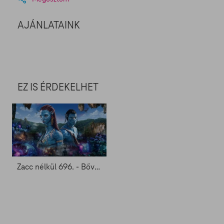
AJÁNLATAINK
EZ IS ÉRDEKELHET
Zacc nélkül 696. - Bővülőben az Avatar család, Deadshot pedig a múltba vész