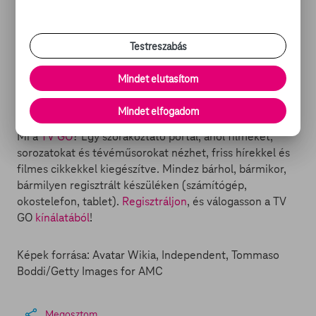
de vannak más történetek is azon kívül, hogy
családtalan, hormonhiányos férfiak két órán keresztül
mindenféle halálos dolgot tesznek és közben városokat
Testreszabás
rombolnak le." A Marvel Studios vezetője, Kevin Feige
dilpomatikus és hangyányit gúnyos válasszal zárta
Mindet elutasítom
rövidre a vitát: örülnek neki, sőt, izgalmasnak tartják,
hogy Cameron szereti a filmjeiket.
Mindet elfogadom
Mi a
TV GO
? Egy szórakoztató portál, ahol filmeket,
sorozatokat és tévéműsorokat nézhet, friss hírekkel és
filmes cikkekkel kiegészítve. Mindez bárhol, bármikor,
bármilyen regisztrált készüléken (számítógép,
okostelefon, tablet).
Regisztráljon
, és válogasson a TV
GO
kínálatából
!
Képek forrása: Avatar Wikia, Independent, Tommaso
Boddi/Getty Images for AMC
Megosztom