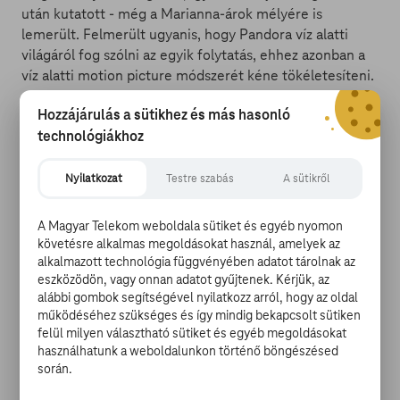
után kutatott - még a Marianna-árok mélyére is
lemerült. Felmerült ugyanis, hogy Pandora víz alatti
világáról fog szólni az egyik folytatás, ehhez azonban a
víz alatti motion picture módszerét kéne tökéletesíteni.
Hozzájárulás a sütikhez és más hasonló
technológiákhoz
A forgatókönyvek végül elkészültek, Josh Friedman
(Terminátor - Sarah Connor krónikái), Shane Salerno
Nyilatkozat
Testre szabás
A sütikről
(Aliens vs. Predator - A Halál a Ragadozó ellen 2.),
valamint Rick Jaffa és Amanda Silver (
Majmok bolygója:
A Magyar Telekom weboldala sütiket és egyéb nyomon
Lázadás
) kapták a lehetőséget, hogy az
követésre alkalmas megoldásokat használ, amelyek az
univerzumbővítést cameron vezényletével
alkalmazott technológia függvényében adatot tárolnak az
véghezvigyék.
eszközödön, vagy onnan adatot gyűjtenek. Kérjük, az
alábbi gombok segítségével nyilatkozz arról, hogy az oldal
működéséhez szükséges és így mindig bekapcsolt sütiken
Cameronnak nem ez volt az egyetlen emlékezetes
felül milyen választható sütiket és egyéb megoldásokat
megszólalása az interjúban, a Bosszúállók-filmeket sem
használhatunk a weboldalunkon történő böngészésed
kímélte: "Remélem, hogy hamarosan elegünk lesz a
során.
Bosszúállókból. Nem mintha nem szeretném a filmeket,