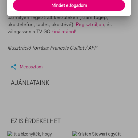
sorozatokat és tévéműsorokat nézhet, friss hírekkel és
Mindet elfogadom
filmes cikkekkel kiegészítve. Mindez bárhol, bármikor,
bármilyen regisztrált készüléken (számítógép,
okostelefon, tablet, okostévé).
Regisztráljon
, és
válogasson a TV GO
kínálatából
!
Illusztráció forrása: Francois Guillot / AFP
Megosztom
AJÁNLATAINK
EZ IS ÉRDEKELHET