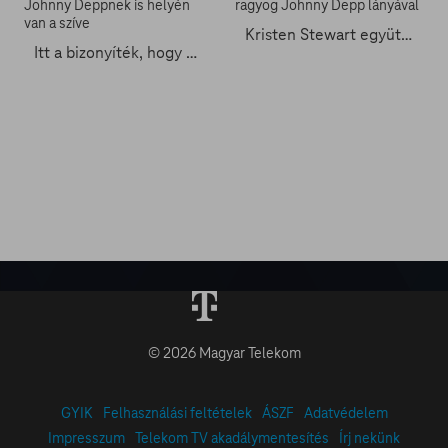
Kristen Stewart együtt ragyog Johnny Depp lányával
Itt a bizonyíték, hogy Johnny Deppnek is helyén van a szíve
© 2026 Magyar Telekom
GYIK
Felhasználási feltételek
ÁSZF
Adatvédelem
Impresszum
Telekom TV akadálymentesítés
Írj nekünk