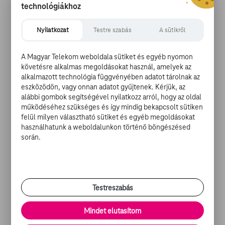
készültek róla az októberi Vogue Paris magazinba. A
technológiákhoz
modellkedés mellett pedig arra is jutott ideje, hogy
szerepeljen Kevin Smith
Yoga Hosers
című filmjében,
Nyilatkozat
Testre szabás
A sütikről
amelyben édesapja is feltűnik majd. Depp az interjúban
azt is elárulta, hogy minden aggodalma ellenére
A Magyar Telekom weboldala sütiket és egyéb nyomon
bármibe is kezdjen a lánya, rá mindig számíthat.
követésre alkalmas megoldásokat használ, amelyek az
alkalmazott technológia függvényében adatot tárolnak az
eszközödön, vagy onnan adatot gyűjtenek. Kérjük, az
alábbi gombok segítségével nyilatkozz arról, hogy az oldal
működéséhez szükséges és így mindig bekapcsolt sütiken
JOHNNY DEPP FILMJEI A TV GO-
felül milyen választható sütiket és egyéb megoldásokat
használhatunk a weboldalunkon történő böngészésed
N:
során.
-
Az utazó
-
Fedőneve: Donnie Brasco
-
Éjsötét árnyék
Testreszabás
-
Közellenségek
Mindet elutasítom
Mi a
TV GO
? Egy szórakoztató portál, ahol filmeket,