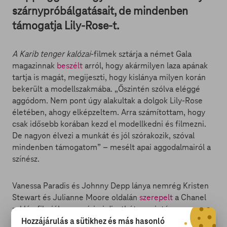
szárnypróbálgatásait, de mindenben
támogatja Lily-Rose-t.
A Karib tenger kalózai
-filmek sztárja a német Gala
magazinnak
beszélt
arról, hogy akármilyen laza apának
tartja is magát, megijeszti, hogy kislánya milyen korán
bekerült a modellszakmába. „Őszintén szólva eléggé
aggódom. Nem pont úgy alakultak a dolgok Lily-Rose
életében, ahogy elképzeltem. Arra számítottam, hogy
csak idősebb korában kezd el modellkedni és filmezni.
De nagyon élvezi a munkát és jól szórakozik, szóval
mindenben támogatom” – mesélt apai aggodalmairól a
színész.
Vanessa Paradis és Johnny Depp lánya nemrég Kristen
Stewart és Julianne Moore oldalán
szerepelt
a Chanel
reklámfilmjében, a párizsi divathéten szintén a
divatmárka ruháiban vonult a kifutón, valamint fotók
Hozzájárulás a sütikhez és más hasonló