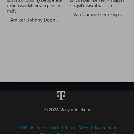
Van Damme sem kispályás, ha gyilkolásról van szó
Amikor Johnny Depp élete mindössze kilencven percen múlt
© 2026 Magyar Telekom
GYIK
Felhasználási feltételek
ÁSZF
Adatvédelem