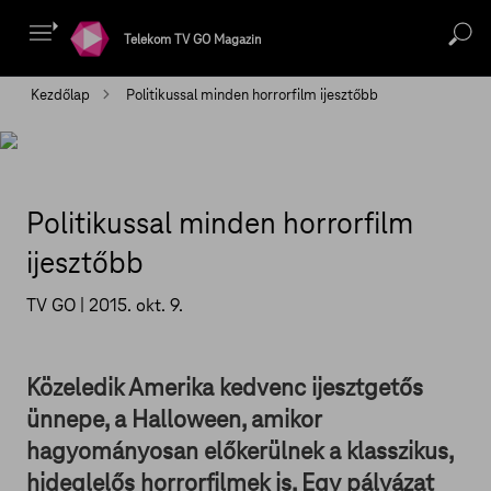
Telekom TV GO Magazin
Kezdőlap
Politikussal minden horrorfilm ijesztőbb
Politikussal minden horrorfilm
ijesztőbb
TV GO |
2015. okt. 9.
Közeledik Amerika kedvenc ijesztgetős
ünnepe, a Halloween, amikor
hagyományosan előkerülnek a klasszikus,
hideglelős horrorfilmek is. Egy pályázat