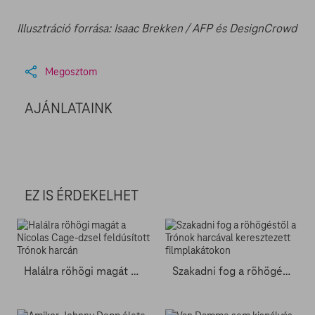
Illusztráció forrása: Isaac Brekken / AFP és DesignCrowd
Megosztom
AJÁNLATAINK
EZ IS ÉRDEKELHET
Halálra röhögi magát a Nicolas Cage-dzsel feldúsított Trónok harcán
Szakadni fog a röhögéstől a Trónok harcával keresztezett filmplakátokon