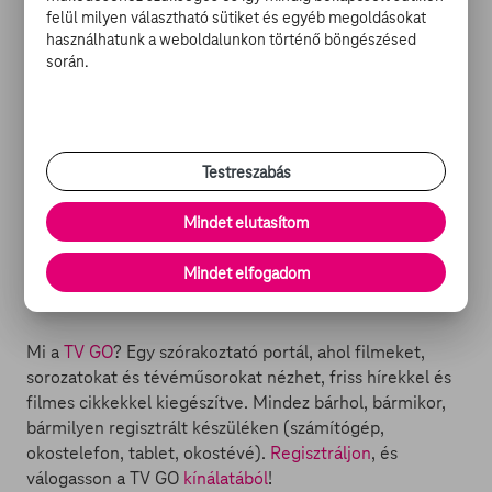
felül milyen választható sütiket és egyéb megoldásokat
használhatunk a weboldalunkon történő böngészésed
során.
HORRORFILMEK A TV GO-N:
Testreszabás
-
A kihalás szélén
Mindet elutasítom
-
A Lazarus hatás
-
A lány és a farkas
Mindet elfogadom
-
Halálhegy - A Dyatlov-rejtély
Mi a
TV GO
? Egy szórakoztató portál, ahol filmeket,
sorozatokat és tévéműsorokat nézhet, friss hírekkel és
filmes cikkekkel kiegészítve. Mindez bárhol, bármikor,
bármilyen regisztrált készüléken (számítógép,
okostelefon, tablet, okostévé).
Regisztráljon
, és
válogasson a TV GO
kínálatából
!