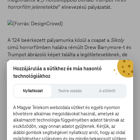
horrorfilm jelenetekbe
” elnevezésű pályázatát.
A 124 beérkezett pályamunka közül a csapat a
Sikoly
című horrorfilmben halálra rémült Drew Barrymore-t és
Trumpot ábrázoló képet találta a legötletesebbnek, de
hasonlóan egyszerre vicces és rémisztő a Sigourney
Hozzájárulás a sütikhez és más hasonló
Weaver arcához közelítő nyálkás Trump kompozíció is.
technológiákhoz
Nyilatkozat
Testre szabás
A sütikről
Az alkotókat megihlette Kubrick klasszikusa a
Ragyogás
A Magyar Telekom weboldala sütiket és egyéb nyomon
is, és a Photoshop, valamint Trump arcának segítségével
követésre alkalmas megoldásokat használ, amelyek az
valóban sikerült az amúgy is szörnyen ijesztő
alkalmazott technológia függvényében adatot tárolnak az
szellemikreket még rémisztőbbé formálni. A
eszközödön, vagy onnan adatot gyűjtenek. Kérjük, az
gyanútlanul úszkáló nőre a mélyből leső Trump-cápa
alábbi gombok segítségével nyilatkozz arról, hogy az oldal
pedig maga a tökéletes rémálom.
működéséhez szükséges és így mindig bekapcsolt sütiken