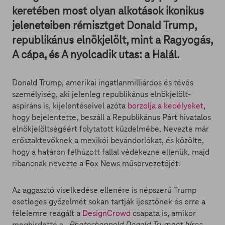
keretében most olyan alkotások ikonikus
jeleneteiben rémisztget Donald Trump,
republikánus elnökjelölt, mint a Ragyogás,
A cápa, és A nyolcadik utas: a Halál.
Donald Trump, amerikai ingatlanmilliárdos és tévés
személyiség, aki jelenleg republikánus elnökjelölt-
aspiráns is, kijelentéseivel azóta
borzolja a kedélyeket
,
hogy bejelentette, beszáll a Republikánus Párt hivatalos
elnökjelöltségéért folytatott küzdelmébe. Nevezte már
erőszaktevőknek a mexikói bevándorlókat, és közölte,
hogy a határon felhúzott fallal védekezne ellenük, majd
ribancnak nevezte a Fox News műsorvezetőjét.
Az aggasztó viselkedése ellenére is népszerű Trump
esetleges győzelmét sokan tartják ijesztőnek és erre a
félelemre reagált a
DesignCrowd
csapata is, amikor
meghirdette a „
Photoshoppold Donald Trumpot híres