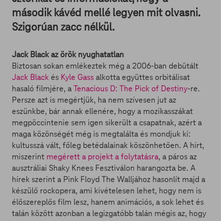
második kávéd mellé legyen mit olvasni.
Szigorúan zacc nélkül.
Jack Black az örök nyughatatlan
Biztosan sokan emlékeztek még a 2006-ban debütált
Jack Black
és
Kyle Gass
alkotta együttes orbitálisat
hasaló filmjére, a
Tenacious D: The Pick of Destiny
-re.
Persze azt is megértjük, ha nem szívesen jut az
eszünkbe, bár annak ellenére, hogy a mozikasszákat
megpöccintenie sem igen sikerült a csapatnak, azért a
maga közönségét még is megtalálta és mondjuk ki:
kultusszá vált, főleg betédalainak köszönhetően. A hírt,
miszerint
megérett a projekt a folytatásra
, a páros az
ausztráliai Shaky Knees Fesztiválon harangozta be. A
hírek szerint a Pink Floyd The Walljához hasonlít majd a
készülő rockopera, ami kivételesen lehet, hogy nem is
élőszereplős film lesz, hanem animációs, a sok lehet és
talán között azonban a legizgatóbb talán mégis az, hogy