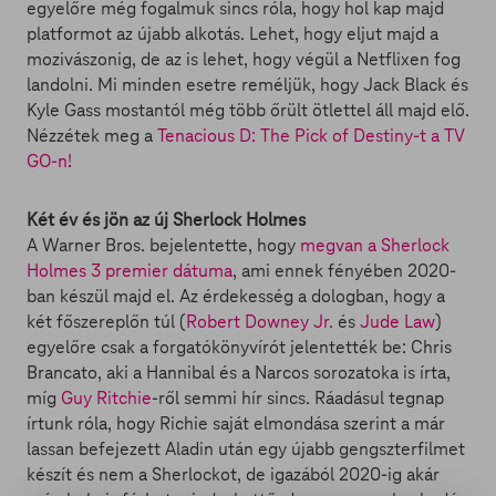
egyelőre még fogalmuk sincs róla, hogy hol kap majd
platformot az újabb alkotás. Lehet, hogy eljut majd a
mozivászonig, de az is lehet, hogy végül a Netflixen fog
landolni. Mi minden esetre reméljük, hogy Jack Black és
Kyle Gass mostantól még több őrült ötlettel áll majd elő.
Nézzétek meg a
Tenacious D: The Pick of Destiny-t a TV
GO-n!
Két év és jön az új Sherlock Holmes
A Warner Bros. bejelentette, hogy
megvan a Sherlock
Holmes 3 premier dátuma
, ami ennek fényében 2020-
ban készül majd el. Az érdekesség a dologban, hogy a
két főszereplőn túl (
Robert Downey Jr.
és
Jude Law
)
egyelőre csak a forgatókönyvírót jelentették be: Chris
Brancato, aki a Hannibal és a Narcos sorozatoka is írta,
míg
Guy Ritchie
-ről semmi hír sincs. Ráadásul tegnap
írtunk róla, hogy Richie saját elmondása szerint a már
lassan befejezett Aladin után egy újabb gengszterfilmet
készít és nem a Sherlockot, de igazából 2020-ig akár