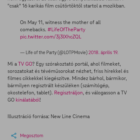
"csak" 16 karikás film csütörtöktől startol a mozikban.
On May 11, witness the mother of all
comebacks.
#LifeOfTheParty
pic.twitter.com/3j3lXhcZQL
— Life of the Party (@LOTPMovie)
2018. április 19.
Mi a
TV GO
? Egy szórakoztató portál, ahol filmeket,
sorozatokat és tévéműsorokat nézhet, friss hírekkel és
filmes cikkekkel kiegészítve. Mindez bárhol, bármikor,
bármilyen regisztrált készüléken (számítógép,
okostelefon, tablet).
Regisztráljon
, és válogasson a TV
GO
kínálatából
!
Illusztráció forrása: New Line Cinema
Megosztom