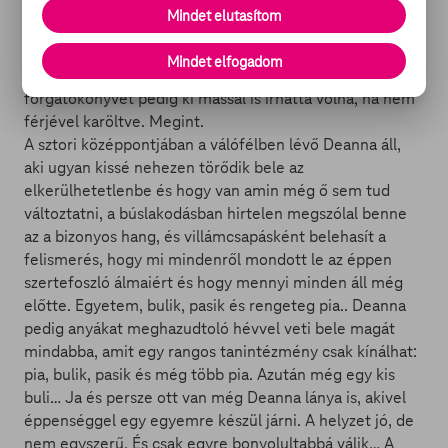
évek egyik legnagyobb és legvadabb komikája, a
Mindet elutasítom
Koszorúslányok, a Női szervek, A kém és a Főnök
nyomdokain járva, ismét egy borítékolhatóan könnyesre
Mindet elfogadom
nevetős karakter bőrébe bújik majd, a film
forgatókönyvét pedig ki mással is írhatta volna, ha nem
férjével karöltve. Megint.
A sztori középpontjában a válófélben lévő Deanna áll,
aki ugyan kissé nehezen törődik bele az
elkerülhetetlenbe és hogy van amin még ő sem tud
változtatni, a búslakodásban hirtelen megszólal benne
az a bizonyos hang, és villámcsapásként belehasít a
felismerés, hogy mi mindenről mondott le az éppen
szertefoszló álmaiért és hogy mennyi minden áll még
előtte. Egyetem, bulik, pasik és rengeteg pia.. Deanna
pedig anyákat meghazudtoló hévvel veti bele magát
mindabba, amit egy rangos tanintézmény csak kínálhat:
pia, bulik, pasik és még több pia. Azután még egy kis
buli… Ja és persze ott van még Deanna lánya is, akivel
éppenséggel egy egyemre készül járni. A helyzet jó, de
nem egyszerű. És csak egyre bonyolultabbá válik… A