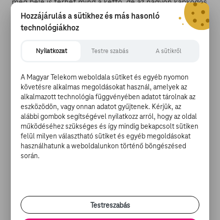
még bele is férhet mind a kettő, de az nagyon kapkodós
lesz.
Hozzájárulás a sütikhez és más hasonló
technológiákhoz
Folytatás kap a Sokkal több min testőr
Elég pénzt hozott
Ryan Reynolds
és
Samuel L. Jackson
Nyilatkozat
Testre szabás
A sütikről
kettőse, hogy befizessék őket, meg a nézők saját
magukat
egy újabb menetre
. A Sokkal több mint testőr
A Magyar Telekom weboldala sütiket és egyéb nyomon
nem volt egy emlékezetes darab, de volt benne két
követésre alkalmas megoldásokat használ, amelyek az
szerethető karakter és egész szép akció, szóval egyszer
alkalmazott technológia függvényében adatot tárolnak az
mindenképpen érdemes megnézni –
ezt meg is teheted
eszközödön, vagy onnan adatot gyűjtenek. Kérjük, az
alábbi gombok segítségével nyilatkozz arról, hogy az oldal
a TV GO-n
! Hogy pontosan mikorra várható a folytatás,
működéséhez szükséges és így mindig bekapcsolt sütiken
azt ebben a fázisban még nem lehet megmondani,
felül milyen választható sütiket és egyéb megoldásokat
egyébként is mind a két színésznek vannak egyéb
használhatunk a weboldalunkon történő böngészésed
bemutatásra váró filmjei egyelőre.
során.
Melissa McCarthy ismét ökörködésre adta a fejét
Ezen a héten debütál a mozikban
Melissa McCarthy
legújabb filmje, A PARTIÁLLAT!. Az Szívek szállodájával
Testreszabás
ismertté vált, s bátran kijelenthetjük, hogy az utóbbi