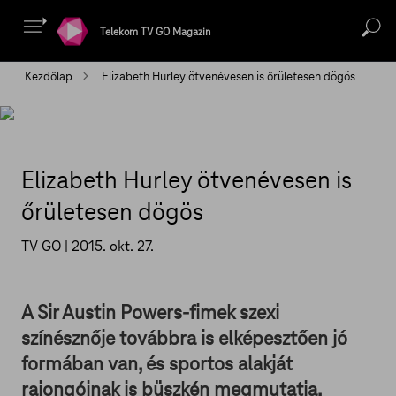
Telekom TV GO Magazin
Kezdőlap
Elizabeth Hurley ötvenévesen is őrületesen dögös
Elizabeth Hurley ötvenévesen is
őrületesen dögös
TV GO |
2015. okt. 27.
A Sir Austin Powers-fimek szexi
színésznője továbbra is elképesztően jó
formában van, és sportos alakját
rajongóinak is büszkén megmutatja.