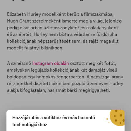
Elizabeth Hurley modellként került a filmszakmába,
Hugh Grant szerelmeként ismerte meg a világ, jelenleg
pedig elsősorban üzletasszonyként és családanyaként
éli az életét. Hurley nem bízta a véletlenre fürdőruha
kollekciójának népszerűsítését sem, és saját maga állt
modellt falatnyi bikinikben.
A színésznő
Instagram oldalán
osztott meg két fotót,
amelyeken legújabb kollekciójának két darabját viseli
boldogan egy homokos tengerparton. A napsárga, arany
részletekkel díszített bikiniben pózoló ötvenéves Hurley
alakja kifogástalan, hasizmát bárki megirigyelheti.
A második bikinis képre Hurley fia, a tizenhárom éves
Hozzájárulás a sütikhez és más hasonló
Damian is felkerült. A kedves anya-fia szelfin
újra
jól
technológiákhoz
látható, hogy a színésznő egyetlen gyermeke örökölte