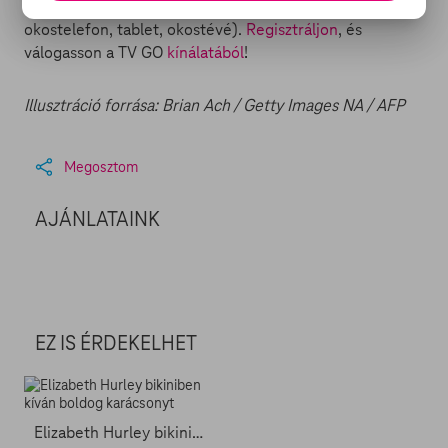
bármilyen regisztrált készüléken (számítógép,
okostelefon, tablet, okostévé).
Regisztráljon
, és
válogasson a TV GO
kínálatából
!
Illusztráció forrása: Brian Ach / Getty Images NA / AFP
Megosztom
AJÁNLATAINK
EZ IS ÉRDEKELHET
Elizabeth Hurley bikiniben kíván boldog karácsonyt