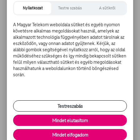
szépséges édesanyja vonásait.
Nyilatkozat
Testre szabás
A sütikről
A Magyar Telekom weboldala sütiket és egyéb nyomon
Elizabeth Hurley amikor épp nem fürdőruhát tervez,
követésre alkalmas megoldásokat használ, amelyek az
vagy visel, akkor modern királynőt alakít a
The Royals
alkalmazott technológia függvényében adatot tárolnak az
eszközödön, vagy onnan adatot gyűjtenek. Kérjük, az
című tévésorozatban, amelynek már második évadját is
alábbi gombok segítségével nyilatkozz arról, hogy az oldal
leforgatták.
működéséhez szükséges és így mindig bekapcsolt sütiken
felül milyen választható sütiket és egyéb megoldásokat
ÚJDONSÁGOK A TV GO-N:
használhatunk a weboldalunkon történő böngészésed
során.
-
Insidious - Gonosz lélek
-
Holnapolisz
-
Törésvonal
-
Jurassic World
Testreszabás
Mi a
TV GO
? Egy szórakoztató portál, ahol filmeket,
Mindet elutasítom
sorozatokat és tévéműsorokat nézhet, friss hírekkel és
filmes cikkekkel kiegészítve. Mindez bárhol, bármikor,
Mindet elfogadom