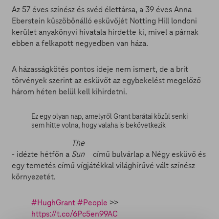
Az 57 éves színész és svéd élettársa, a 39 éves Anna
Eberstein küszöbönálló esküvőjét Notting Hill londoni
kerület anyakönyvi hivatala hirdette ki, mivel a párnak
ebben a felkapott negyedben van háza.
A házasságkötés pontos ideje nem ismert, de a brit
törvények szerint az esküvőt az egybekelést megelőző
három héten belül kell kihirdetni.
Ez egy olyan nap, amelyről Grant barátai közül senki
sem hitte volna, hogy valaha is bekövetkezik
The
- idézte hétfőn a
Sun
című bulvárlap a Négy esküvő és
egy temetés című vígjátékkal világhírűvé vált színész
környezetét.
#HughGrant
#People
>>
https://t.co/6Pc5en99AC