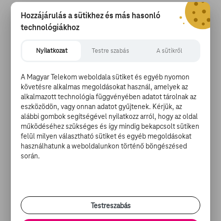
pic.twitter.com/lhJ39cd3eY
Hozzájárulás a sütikhez és más hasonló
technológiákhoz
— Madame Figaro (@Madamefigaro)
2018. május
22.
Nyilatkozat
Testre szabás
A sütikről
Az agglegény Grant és elvált partnere hat éve él együtt,
és már van három gyermekük, ezenkívül a színésznek
A Magyar Telekom weboldala sütiket és egyéb nyomon
van még két gyermeke Tinglan Hong kínai színésznőtől.
követésre alkalmas megoldásokat használ, amelyek az
Grant sokáig járt együtt Liz Hurley brit színésznővel is.
alkalmazott technológia függvényében adatot tárolnak az
eszközödön, vagy onnan adatot gyűjtenek. Kérjük, az
alábbi gombok segítségével nyilatkozz arról, hogy az oldal
A brit filmsztár leendő neje valaha az ESPN amerikai
működéséhez szükséges és így mindig bekapcsolt sütiken
sportcsatorna producere volt, jelenleg az Ace&Me
felül milyen választható sütiket és egyéb megoldásokat
gyermekruhamárka svéd részlegénél igazgató.
használhatunk a weboldalunkon történő böngészésed
során.
Hugh Grant
nem sokkal az 50. születésnapja előtt egy
interjúban még azt mondta, fél, hogy szomorú és
magányos öregember lesz belőle.
Testreszabás
Forrás:
Origo.hu