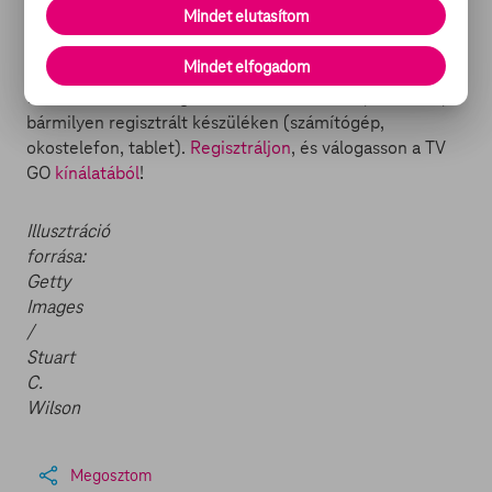
Mindet elutasítom
Mi a
TV GO
? Egy szórakoztató portál, ahol filmeket,
Mindet elfogadom
sorozatokat és tévéműsorokat nézhet, friss hírekkel és
filmes cikkekkel kiegészítve. Mindez bárhol, bármikor,
bármilyen regisztrált készüléken (számítógép,
okostelefon, tablet).
Regisztráljon
, és válogasson a TV
GO
kínálatából
!
Illusztráció
forrása:
Getty
Images
/
Stuart
C.
Wilson
Megosztom