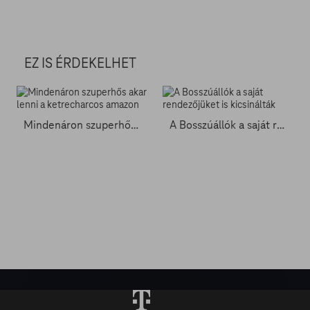
EZ IS ÉRDEKELHET
Mindenáron szuperhős akar lenni a ketrecharcos amazon
A Bosszúállók a saját rendezőjüket is kicsinálták