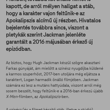
kapott, de arról mélyen hallgat a stáb,
hogy a karakter vajon feltűnik-e az
Apokalipszis alcímű új részben. Hivatalos
bejelentés továbbra sincs, viszont a
pletykák szerint Jackman jelenléte
garantált a 2016 májusában érkező új
epizódban.
Az biztos, hogy Hugh Jackman készül szögre akasztani
Farkas gúnyáját, ám mielőtt a színész nyugdíjba küldené
a karmos szuperhőst, 2017-ben utoljára még eljátsza a
karaktert, Logan harmadik önálló filmjében. Jackman
számára ez lesz a mutáns hattyúdala, viszont arról még
sosem beszélt, hogy feltűnik-e a 2016-ban érkezú újabb
X-Men
-filmben, az
Apokalipszis
-ben.
A színész (és a filmet készítő stáb, illetve a stúdió)