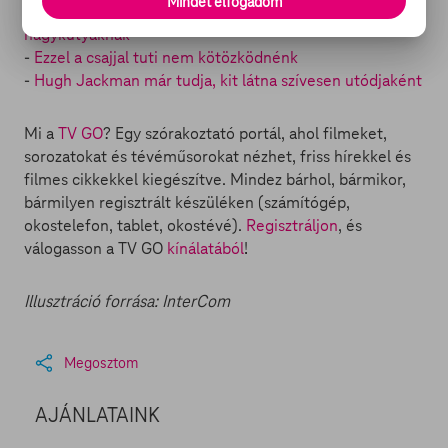
Mindet elfogadom
-
Hugh Jackman imádja, hogy beszólhatott a
nagykutyáknak
-
Ezzel a csajjal tuti nem kötözködnénk
-
Hugh Jackman már tudja, kit látna szívesen utódjaként
Mi a
TV GO
? Egy szórakoztató portál, ahol filmeket,
sorozatokat és tévéműsorokat nézhet, friss hírekkel és
filmes cikkekkel kiegészítve. Mindez bárhol, bármikor,
bármilyen regisztrált készüléken (számítógép,
okostelefon, tablet, okostévé).
Regisztráljon
, és
válogasson a TV GO
kínálatából
!
Illusztráció forrása: InterCom
Megosztom
AJÁNLATAINK