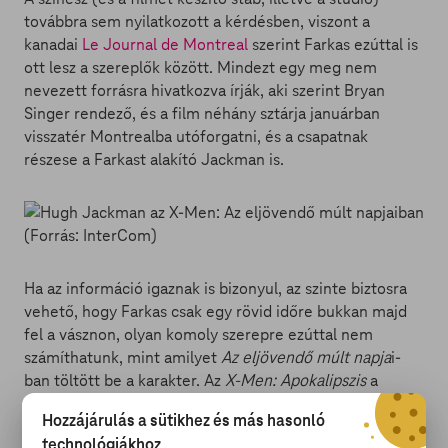
továbbra sem nyilatkozott a kérdésben, viszont a
kanadai
Le Journal de Montreal
szerint Farkas ezúttal is
ott lesz a szereplők között. Mindezt egy meg nem
nevezett forrásra hivatkozva írják, aki szerint Bryan
Singer rendező, és a film néhány sztárja januárban
visszatér Montrealba utóforgatni, és a csapatnak
részese a Farkast alakító Jackman is.
Ha az információ igaznak is bizonyul, az szinte biztosra
vehető, hogy Farkas csak egy rövid időre bukkan majd
fel a vásznon, olyan komoly szerepre ezúttal nem
számíthatunk, mint amilyet
Az eljövendő múlt napja
i-
ban töltött be a karakter. Az
X-Men: Apokalipszis
a
nyolcvanas években fog játszódni, és a címadó ősi
Hozzájárulás a sütikhez és más hasonló
mutáns (Oscar Isaac) újbóli felbukkanása körül
technológiákhoz