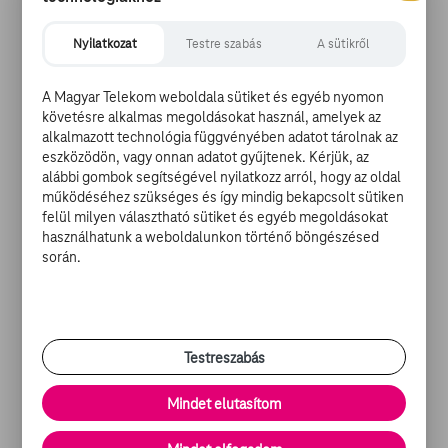
bonyolódnak majd az események.
Nyilatkozat
Testre szabás
A sütikről
A Magyar Telekom weboldala sütiket és egyéb nyomon
követésre alkalmas megoldásokat használ, amelyek az
Az
Apokalipszis
-ben visszatérnek az új trilógia fontosabb
alkalmazott technológia függvényében adatot tárolnak az
szereplői: Jennifer Lawrence (Raven), Michael
eszközödön, vagy onnan adatot gyűjtenek. Kérjük, az
Fassbender (Magneto), James McAvoy (Xavier
alábbi gombok segítségével nyilatkozz arról, hogy az oldal
működéséhez szükséges és így mindig bekapcsolt sütiken
professzor), Nicholas Hoult (Hank McCoy), továbbá
felül milyen választható sütiket és egyéb megoldásokat
újból láthatunk az első három
X-Men
-filmből ismerős
használhatunk a weboldalunkon történő böngészésed
karaktereket, tinédzserként, teljesen új
során.
szereposztásban. Jean Greyt ezúttal Sophie Turner
(
Trónok harca
) kelti életre, Küklopsz szerepét Tye
Sheridant (
Az élet fája, Mud
) ölti magára, és visszatér
Árnyék is, Kodi Smit-McPhee (
Engedj be!, Az út
)
Testreszabás
alakításában.
Mindet elutasítom
TOVÁBBI OLVASNIVALÓK: