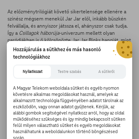
Az előzménytrilógiát követő sikertelensége ellenére a
színész mégsem menekül Jar Jar elől, inkább büszkén
felvállalja, és annyiszor játssza el, ahányszor csak tudja.
Így a
Csillagok háborúja
-univerzum mellett olyan
paródiákban is ő kölcsönözte Jar Jar Binks hangját, mint
a
Star Wars: Robot Chicken
, a
Lego Star Wars: A
Hozzájárulás a sütikhez és más hasonló
birodalom hazavág
vagy a közelgő hetedik epizód miatt
technológiákhoz
egyelőre elhalasztott
Star Wars: Detours
.
Nyilatkozat
Testre szabás
A sütikről
A Magyar Telekom weboldala sütiket és egyéb nyomon
követésre alkalmas megoldásokat használ, amelyek az
alkalmazott technológia függvényében adatot tárolnak az
A
Star Wars
-hoz kötődő projektek mellett Best feltűnt
eszközödön, vagy onnan adatot gyűjtenek. Kérjük, az
néhány más filmben és sorozatban is, például az
Alias
-
alábbi gombok segítségével nyilatkozz arról, hogy az oldal
ban, a
Született szinglik
-ben, az
Esküdt ellenségek: Los
működéséhez szükséges és így mindig bekapcsolt sütiken
Angeles
-ben vagy a
Zeke és Luther
-ben, de karrierje
felül milyen választható sütiket és egyéb megoldásokat
nem nevezhető jelentősnek. Amit a színész nem
használhatunk a weboldalunkon történő böngészésed
igazán ért, hiszen Andy Serkis nevét például mindenki
során.