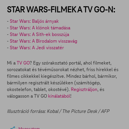
STAR WARS-FILMEK A TV GO-N:
-
Star Wars: Baljós árnyak
-
Star Wars: A klónok támadása
-
Star Wars: A Sith-ek bosszúja
-
Star Wars: A Birodalom visszavág
-
Star Wars: A Jedi visszatér
Mi a
TV GO
? Egy szórakoztató portál, ahol filmeket,
sorozatokat és tévéműsorokat nézhet, friss hírekkel és
filmes cikkekkel kiegészítve. Mindez bárhol, bármikor,
bármilyen regisztrált készüléken (számítógép,
okostelefon, tablet, okostévé).
Regisztráljon
, és
válogasson a TV GO
kínálatából
!
Illusztráció forrása: Kobal / The Picture Desk / AFP
Megosztom