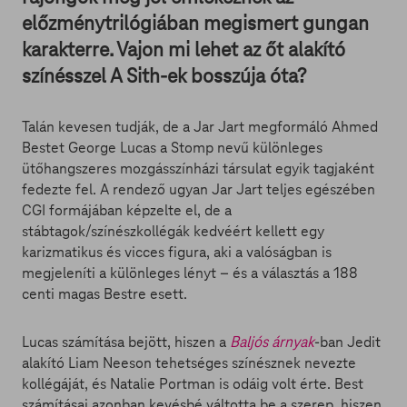
előzménytrilógiában megismert gungan
karakterre. Vajon mi lehet az őt alakító
színésszel A Sith-ek bosszúja óta?
Talán kevesen tudják, de a Jar Jart megformáló Ahmed
Bestet George Lucas a Stomp nevű különleges
ütőhangszeres mozgásszínházi társulat egyik tagjaként
fedezte fel. A rendező ugyan Jar Jart teljes egészében
CGI formájában képzelte el, de a
stábtagok/színészkollégák kedvéért kellett egy
karizmatikus és vicces figura, aki a valóságban is
megjeleníti a különleges lényt – és a választás a 188
centi magas Bestre esett.
Lucas számítása bejött, hiszen a
Baljós árnyak
-ban Jedit
alakító Liam Neeson tehetséges színésznek nevezte
kollégáját, és Natalie Portman is odáig volt érte. Best
számításai azonban kevésbé váltotta be a szerep, hiszen