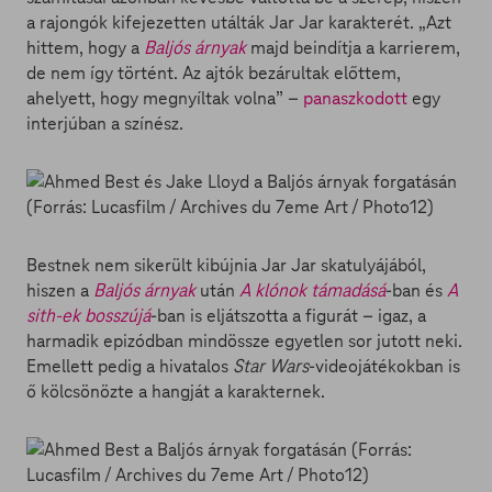
a rajongók kifejezetten utálták Jar Jar karakterét. „Azt
hittem, hogy a
Baljós árnyak
majd beindítja a karrierem,
de nem így történt. Az ajtók bezárultak előttem,
ahelyett, hogy megnyíltak volna” –
panaszkodott
egy
interjúban a színész.
Bestnek nem sikerült kibújnia Jar Jar skatulyájából,
hiszen a
Baljós árnyak
után
A klónok támadásá
-ban és
A
sith-ek bosszújá
-ban is eljátszotta a figurát – igaz, a
harmadik epizódban mindössze egyetlen sor jutott neki.
Emellett pedig a hivatalos
Star Wars
-videojátékokban is
ő kölcsönözte a hangját a karakternek.