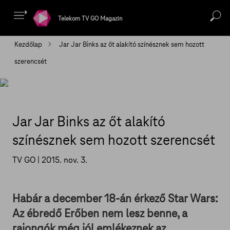
Telekom TV GO Magazin
Kezdőlap
Jar Jar Binks az őt alakító színésznek sem hozott
szerencsét
Jar Jar Binks az őt alakító
színésznek sem hozott szerencsét
TV GO |
2015. nov. 3.
Habár a december 18-án érkező Star Wars:
Az ébredő Erőben nem lesz benne, a
rajongók még jól emlékeznek az