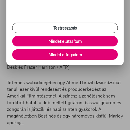
ismeri, pedig nagyjából ugyanazt csinálja, amit ő (azaz a
motion capture technika segítségével CGI-figurákat kelt
életre), ahogy az
Avatar
-ban szereplő Zoe Saldanát és
Sam Worthingtont is teljes értékű színészeknek tartja
Testreszabás
mindenki – ő pedig velük szemben mintha nem is
létezne.
Mindet elutasítom
Mindet elfogadom
Tetemes szabadidejében így Ahmed brazil dzsiu-dzsicut
tanul, ezenkívül rendezést és producerkedést az
Amerikai Filmintézetnél. A színész a zenélésnek sem
fordított hátat: a dob mellett gitáron, basszusgitáron és
zongorán is játszik, és napi szinten gyakorol. A
magánéletben Best nős és egy hároméves kisfiú, Marley
apukája.