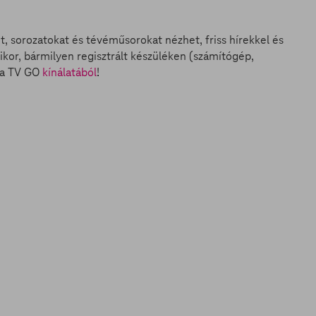
et, sorozatokat és tévéműsorokat nézhet, friss hírekkel és
ikor, bármilyen regisztrált készüléken (számítógép,
n a TV GO
kínálatából
!