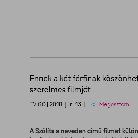
Ennek a két férfinak köszönhe
szerelmes filmjét
TV GO |
2018. jún. 13.
|
Megosztom
A Szólíts a neveden című filmet külö