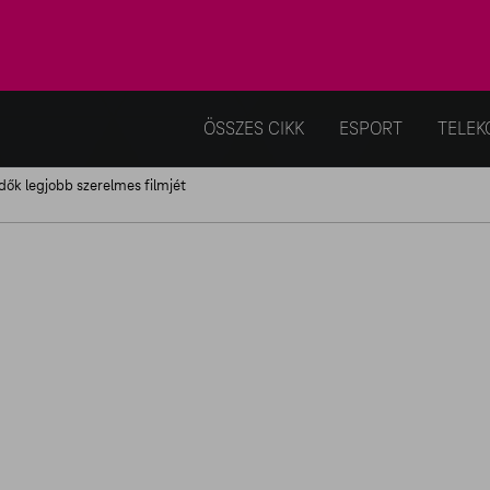
ÖSSZES CIKK
ESPORT
TELEK
dők legjobb szerelmes filmjét