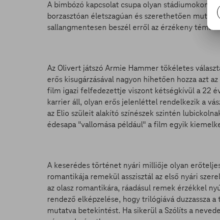
A bimbózó kapcsolat csupa olyan stádiumokon meg
borzasztóan életszagúan és szerethetően mutatja
sallangmentesen beszél erről az érzékeny témáró
Az Olivert játszó Armie Hammer tökéletes választá
erős kisugárzásával nagyon hihetően hozza azt az 
film igazi felfedezettje viszont kétségkívül a 22 
karrier áll, olyan erős jelenléttel rendelkezik a v
az Elio szüleit alakító színészek szintén lubickoln
édesapa "vallomása például" a film egyik kiemelk
A keserédes történet nyári milliője olyan erőteljes
romantikája remekül asszisztál az első nyári szer
az olasz romantikára, ráadásul remek érzékkel nyú
rendező elképzelése, hogy trilógiává duzzassza a 
mutatva betekintést. Ha sikerül a Szólíts a nevede