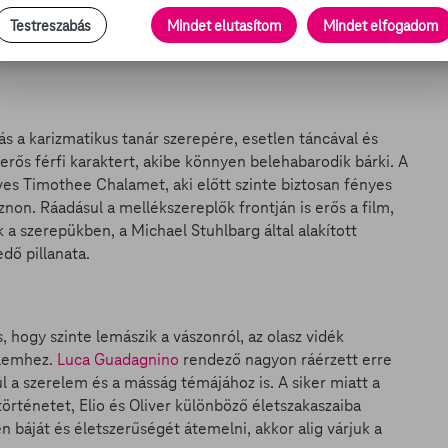
y keresztül, amit tinédzserkorában mindenki átél,
Testreszabás
Mindet elutasítom
Mindet elfogadom
 be a folyamatot, nagyon természetesen és főleg
l.
s a karizmatikus tanár szerepére, esetlen táncával és
erős férfi karaktert, akibe könnyen belehabarodik bárki. A
éves Timothee Chalamet, aki előtt szinte biztosan fényes
ásznon. Ráadásul a mellékszereplők frontján is erős a film,
ak a szerepükben, a Michael Stuhlbarg által alakított
edő pillanata.
, hogy szinte lemászik a vászonról, az olasz vidék
elemhez.
Luca Guadagnino
rendező nagyon ráérzett erre
l a szerelem és a másság témájához is. A siker miatt a
történetet, Elio és Oliver különböző életszakaszaiba
n báját és életszerűségét átemelni, akkor alig várjuk a