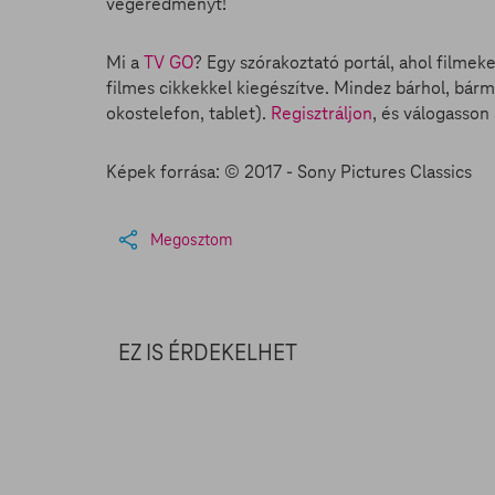
végeredményt!
Mi a
TV GO
? Egy szórakoztató portál, ahol filmek
filmes cikkekkel kiegészítve. Mindez bárhol, bárm
okostelefon, tablet).
Regisztráljon
, és válogasso
Képek forrása: © 2017 - Sony Pictures Classics
Megosztom
EZ IS ÉRDEKELHET