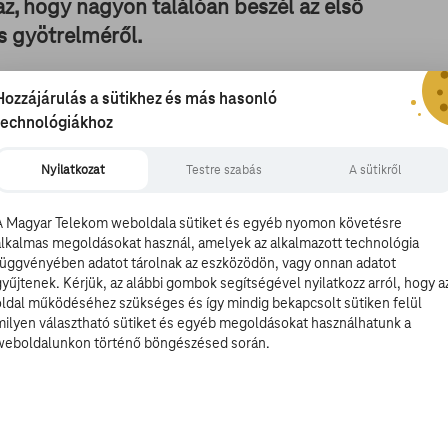
z, hogy nagyon találóan beszél az első
s gyötrelméről.
ell egy melegekről szóló film az Oscar-mezőnybe - idén
Hozzájárulás a sütikhez és más hasonló
k nem is valók nagyon azoknak a nézőknek, akik nem bírnak
technológiákhoz
ba. A Szólíts a neveden viszont pont azért jó, mert nem
lm az első szerelemről. Az pedig, hogy ez történetesen
Nyilatkozat
Testre szabás
A sütikről
A Magyar Telekom weboldala sütiket és egyéb nyomon követésre
alkalmas megoldásokat használ, amelyek az alkalmazott technológia
függvényében adatot tárolnak az eszközödön, vagy onnan adatot
a 17 éves Elio (
Timothee Chalamet
) szülei nyárra
gyűjtenek. Kérjük, az alábbi gombok segítségével nyilatkozz arról, hogy a
mie Hammer
), a középkorú Olivert. A tinédzser és a férfi
oldal működéséhez szükséges és így mindig bekapcsolt sütiken felül
tesen titokban kell tartaniuk.
milyen választható sütiket és egyéb megoldásokat használhatunk a
weboldalunkon történő böngészésed során.
beállítottságtól függetlenül mindenki számára ismerős:
első szerelem minden szépségét, nehézségét és fájdalmát.
lesz csillogó happy end, és a boldogan élnek, míg meg
hogy mit kezd Elio és Oliver a nekik szánt rövidke idővel.