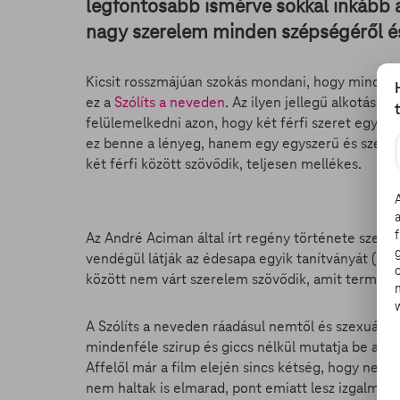
legfontosabb ismérve sokkal inkább a
nagy szerelem minden szépségéről é
Kicsit rosszmájúan szokás mondani, hogy mindig k
ez a
Szólíts a neveden
. Az ilyen jellegű alkotáso
felülemelkedni azon, hogy két férfi szeret egymás
ez benne a lényeg, hanem egy egyszerű és szép fi
két férfi között szövődik, teljesen mellékes.
Az André Aciman által írt regény története szerint 
vendégül látják az édesapa egyik tanítványát (
Ar
között nem várt szerelem szövődik, amit természe
A Szólíts a neveden ráadásul nemtől és szexuális 
mindenféle szirup és giccs nélkül mutatja be az 
Affelől már a film elején sincs kétség, hogy nem 
nem haltak is elmarad, pont emiatt lesz izgalmas, 