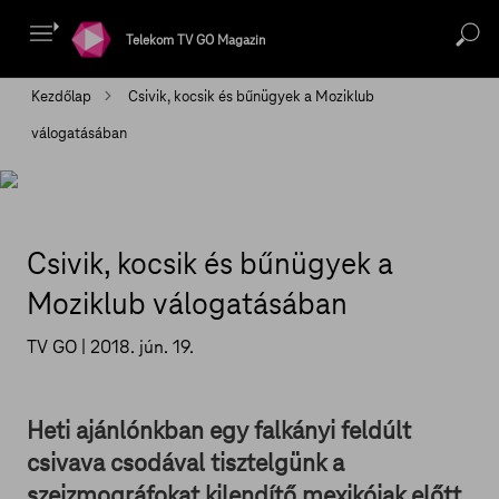
Telekom TV GO Magazin
Kezdőlap
Csivik, kocsik és bűnügyek a Moziklub
válogatásában
Csivik, kocsik és bűnügyek a
Moziklub válogatásában
TV GO |
2018. jún. 19.
Heti ajánlónkban egy falkányi feldúlt
csivava csodával tisztelgünk a
szeizmográfokat kilendítő mexikóiak előtt,