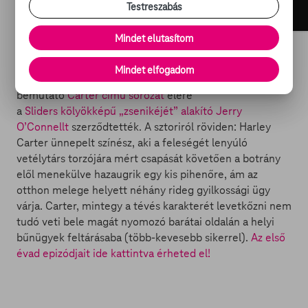
Testreszabás
Mindet elutasítom
Az
AXN
váratlan húzásainak egyike volt, amikor a
Mindet elfogadom
színészből lett önjelölt detektív kalandjait
bemutató
Carter című sorozat
élére
a
Sliders
kölyökképű „zsenikéjét” alakító Jerry
O’Connellt
szerződtették. A sztoriról röviden: Harley
Carter ünnepelt színész, aki a feleségét lenyúló
vetélytárs torzójára mért csapását követően a botrány
elől menekülve hazaugrik egy kis pihenőre, ám az
otthon melege helyett néhány rideg gyilkossági ügy
várja. Carter, mintegy a tévés karakterét levetkőzni nem
tudó veti bele magát nyomozó barátai oldalán a helyi
bűnügyek feltárásaba (több-kevesebb sikerrel).
Az első
évad epizódjait ide kattintva érheted el!