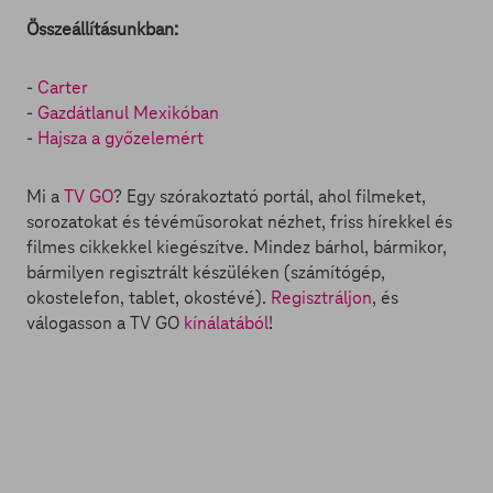
Összeállításunkban:
-
Carter
-
Gazdátlanul Mexikóban
-
Hajsza a győzelemért
Mi a
TV GO
? Egy szórakoztató portál, ahol filmeket,
sorozatokat és tévéműsorokat nézhet, friss hírekkel és
filmes cikkekkel kiegészítve. Mindez bárhol, bármikor,
bármilyen regisztrált készüléken (számítógép,
okostelefon, tablet, okostévé).
Regisztráljon
, és
válogasson a TV GO
kínálatából
!