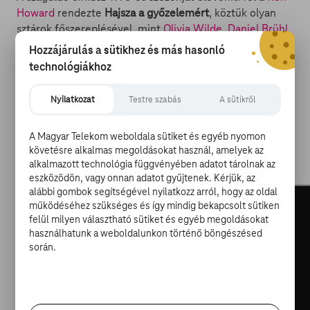
Howard
rendezte
Hajsza a győzelemért
, köztük olyan
sztárok főszereplésével, mint
Olivia Wilde
,
Daniel Brühl
és
Chris Hemsworth
. A valóban mozgalmas és drámai
Hozzájárulás a sütikhez és más hasonló
eseményekben gazdag versengést Niki Lauda és James
technológiákhoz
Hunt ellentétes karaktere tette emlékezetessé. Lauda a
visszahúzódó, szorgalmas, Hunt pedig a macsó play boy
Nyilatkozat
Testre szabás
A sütikről
– mint tűz és víz örvénylő szülöttjei néztek
farkasszemet egymással és a halállal.
Kóstolj bele egy
A Magyar Telekom weboldala sütiket és egyéb nyomon
legendás korszak nem mindennapi mindennapjaiba a
követésre alkalmas megoldásokat használ, amelyek az
Moziklubbal!
alkalmazott technológia függvényében adatot tárolnak az
eszközödön, vagy onnan adatot gyűjtenek. Kérjük, az
alábbi gombok segítségével nyilatkozz arról, hogy az oldal
működéséhez szükséges és így mindig bekapcsolt sütiken
felül milyen választható sütiket és egyéb megoldásokat
használhatunk a weboldalunkon történő böngészésed
során.