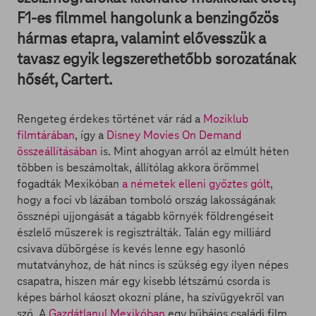
F1-es filmmel hangolunk a benzingőzös
hármas etapra, valamint elővesszük a
tavasz egyik legszerethetőbb sorozatának
hősét, Cartert.
Rengeteg érdekes történet vár rád a
Moziklub
filmtárában
, így a
Disney Movies On Demand
összeállításában
is. Mint ahogyan arról az elmúlt héten
többen is beszámoltak, állítólag akkora örömmel
fogadták Mexikóban
a németek elleni győztes gólt
,
hogy a foci vb lázában tomboló ország lakosságának
össznépi ujjongását a tágabb környék földrengéseit
észlelő műszerek is regisztrálták. Talán egy milliárd
csivava dübörgése is kevés lenne egy hasonló
mutatványhoz, de hát nincs is szükség egy ilyen népes
csapatra, hiszen már egy kisebb létszámú csorda is
képes bárhol káoszt okozni pláne, ha szívügyekről van
szó. A
Gazdátlanul Mexikóban
egy bűbájos családi film,