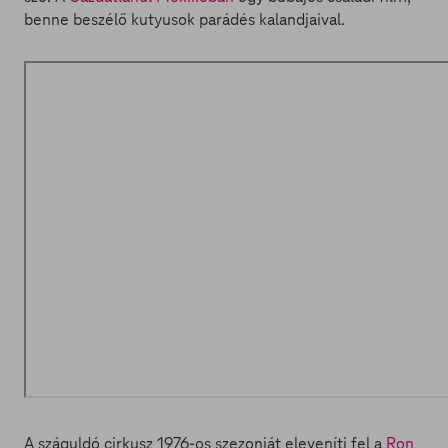
benne beszélő kutyusok parádés kalandjaival.
A száguldó cirkusz 1976-os szezonját eleveníti fel a
Ron