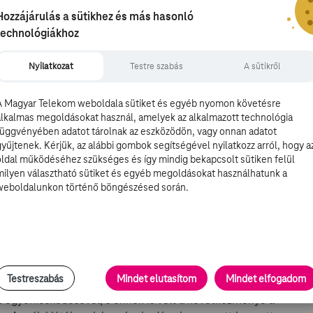
Hozzájárulás a sütikhez és más hasonló
tadionban csap össze egymással.
technológiákhoz
rád Arénában.
Nyilatkozat
Testre szabás
A sütikről
rád Stadionban küzd majd a gólokért.
A Magyar Telekom weboldala sütiket és egyéb nyomon követésre
alkalmas megoldásokat használ, amelyek az alkalmazott technológia
k nagy esélyesére az oroszországi labdarúgó-
függvényében adatot tárolnak az eszközödön, vagy onnan adatot
ik fordulójában, amelyben Szerbia a Svájc elleni sikerrel
gyűjtenek. Kérjük, az alábbi gombok segítségével nyilatkozz arról, hogy a
oldal működéséhez szükséges és így mindig bekapcsolt sütiken felül
milyen választható sütiket és egyéb megoldásokat használhatunk a
weboldalunkon történő böngészésed során.
san és gyorsan futbaloztak Tite tanítványai, az 1-1-es
ezte a braziloknak, tehát egy újabb döntetlent már nem
n, különben nagyon nehéz helyzetbe kerülnek az utolsó
yomás, miután a szurkolók és a brazil szakírók is
Testreszabás
Mindet elutasítom
Mindet elfogadom
világ legdrágább játékosának számító támadó öncélúan
t egyénieskedésével, s ennek is volt a következménye a