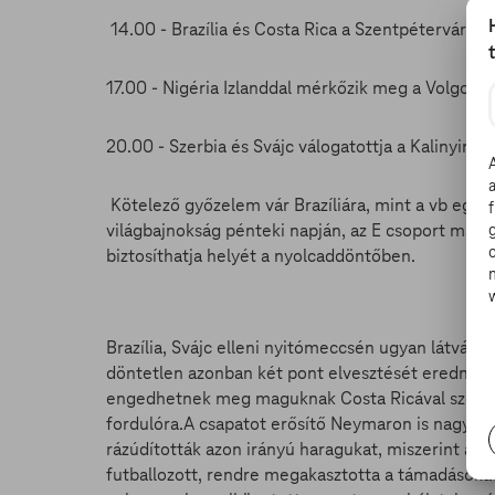
14.00 - Brazília és Costa Rica a Szentpétervár S
17.00 - Nigéria Izlanddal mérkőzik meg a Volgog
20.00 - Szerbia és Svájc válogatottja a Kalinying
Kötelező győzelem vár Brazíliára, mint a vb egyi
világbajnokság pénteki napján, az E csoport másod
biztosíthatja helyét a nyolcaddöntőben.
Brazília, Svájc elleni nyitómeccsén ugyan látványo
döntetlen azonban két pont elvesztését eredmény
engedhetnek meg maguknak Costa Ricával szembe
fordulóra.A csapatot erősítő Neymaron is nagy a n
rázúdították azon irányú haragukat, miszerint a 
futballozott, rendre megakasztotta a támadásoka