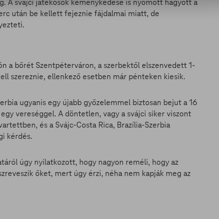
g. A svájci játékosok keménykedése is nyomott hagyott a
rc után be kellett fejeznie fájdalmai miatt, de
ezteti.
n a bőrét Szentpéterváron, a szerbektől elszenvedett 1-
ll szereznie, ellenkező esetben már pénteken kiesik.
Szerbia ugyanis egy újabb győzelemmel biztosan bejut a 16
gy vereséggel. A döntetlen, vagy a svájci siker viszont
artettben, és a Svájc-Costa Rica, Brazília-Szerbia
gi kérdés.
atáról úgy nyilatkozott, hogy nagyon reméli, hogy az
szreveszik őket, mert úgy érzi, néha nem kapják meg az