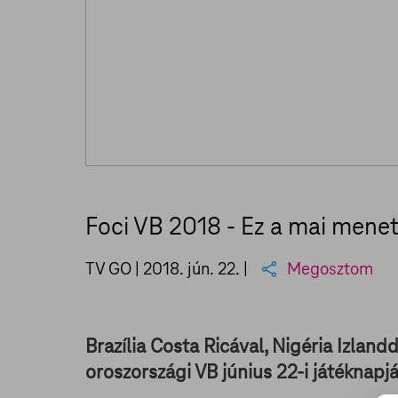
Foci VB 2018 - Ez a mai mene
TV GO |
2018. jún. 22.
|
Megosztom
Brazília Costa Ricával, Nigéria Izlan
oroszországi VB június 22-i játéknapjá