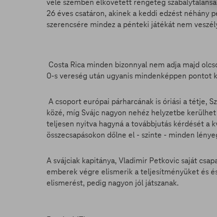
vele szemben elkövetett rengeteg szabálytalansá
26 éves csatáron, akinek a keddi edzést néhány pe
szerencsére mindez a pénteki játékát nem veszély
Costa Rica minden bizonnyal nem adja majd olcsó
0-s vereség után ugyanis mindenképpen pontot ke
A csoport európai párharcának is óriási a tétje, 
közé, míg Svájc nagyon nehéz helyzetbe kerülhet e
teljesen nyitva hagyná a továbbjutás kérdését a kv
összecsapásokon dőlne el - szinte - minden lénye
A svájciak kapitánya, Vladimir Petkovic saját csap
emberek végre elismerik a teljesítményüket és é
elismerést, pedig nagyon jól játszanak.