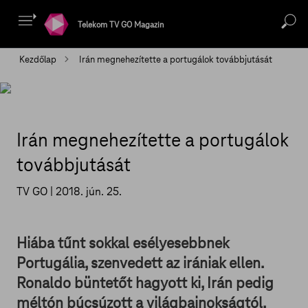
Telekom TV GO Magazin
Kezdőlap
Irán megnehezítette a portugálok továbbjutását
Irán megnehezítette a portugálok
továbbjutását
TV GO |
2018. jún. 25.
Hiába tűnt sokkal esélyesebbnek
Portugália, szenvedett az irániak ellen.
Ronaldo büntetőt hagyott ki, Irán pedig
méltón búcsúzott a világbajnokságtól.