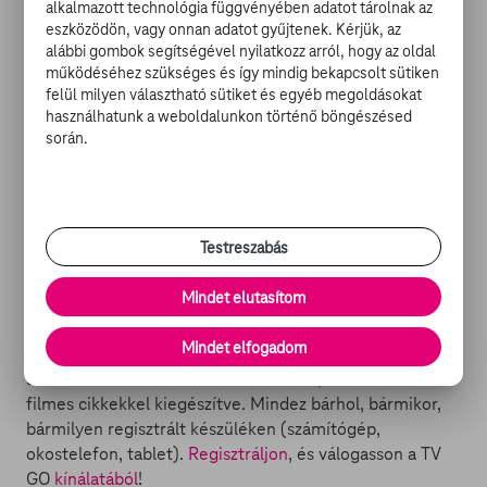
ezáltal továbbjutást - érő gól megszerzésére is, ám nem
alkalmazott technológia függvényében adatot tárolnak az
eszközödön, vagy onnan adatot gyűjtenek. Kérjük, az
tudott élni vele.
alábbi gombok segítségével nyilatkozz arról, hogy az oldal
működéséhez szükséges és így mindig bekapcsolt sütiken
Ezzel a B csoportból első helyen Spanyolország (5
felül milyen választható sütiket és egyéb megoldásokat
ponttal), a másodikon Portugália (szintén 5 ponttal)
használhatunk a weboldalunkon történő böngészésed
jutott tovább a nyolcaddöntőbe. A harmadik helyen Irán
során.
esett ki (4 ponttal), és Marokkó a negyediken (1
ponttal). A csoportelső spanyolok a házigazda
oroszokkal, a portugálok pedig az uruguayiakkal
találkoznak a nyolcaddöntőben.
Testreszabás
Forrás: MTI
Mindet elutasítom
Mindet elfogadom
Mi a
TV GO
? Egy szórakoztató portál, ahol filmeket,
sorozatokat és tévéműsorokat nézhet, friss hírekkel és
filmes cikkekkel kiegészítve. Mindez bárhol, bármikor,
bármilyen regisztrált készüléken (számítógép,
okostelefon, tablet).
Regisztráljon
, és válogasson a TV
GO
kínálatából
!