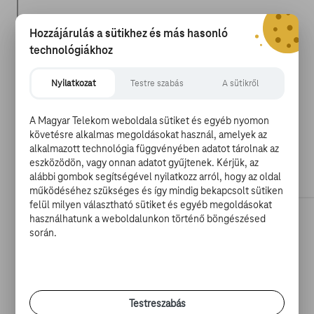
Hozzájárulás a sütikhez és más hasonló
technológiákhoz
Nyilatkozat
Testre szabás
A sütikről
A Magyar Telekom weboldala sütiket és egyéb nyomon
követésre alkalmas megoldásokat használ, amelyek az
alkalmazott technológia függvényében adatot tárolnak az
eszközödön, vagy onnan adatot gyűjtenek. Kérjük, az
alábbi gombok segítségével nyilatkozz arról, hogy az oldal
működéséhez szükséges és így mindig bekapcsolt sütiken
felül milyen választható sütiket és egyéb megoldásokat
használhatunk a weboldalunkon történő böngészésed
A világ mozijaiban idén augusztusban bemutatott
során.
Fantasztikus Négyes
-sel amúgy saját stúdiója sem lehet
túl elégedett, hiszen a film eredetileg 2017 júniusára
tervezett folytatását
kivették
megjelenési terveik közül,
ami azt is jelentheti, hogy a második rész egyáltalán
Testreszabás
nem fog megvalósulni. Ez pedig könnyen azt