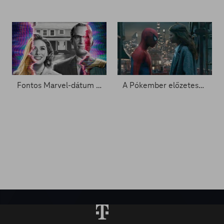
Fontos Marvel-dátum a láthatáron - Zacc nélkül 2081.
A Pókember előzetese rekordokat döntöget - Zacc nélkül 2062.