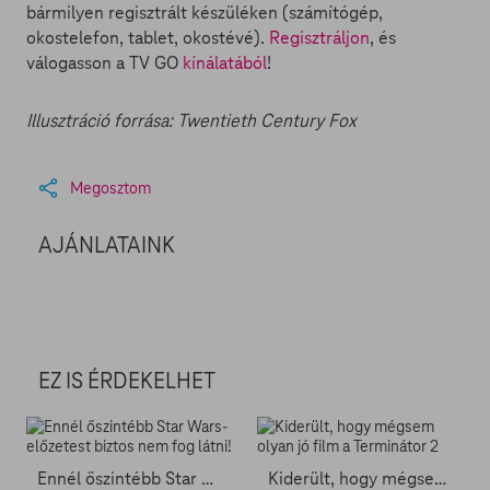
bármilyen regisztrált készüléken (számítógép,
okostelefon, tablet, okostévé).
Regisztráljon
, és
válogasson a TV GO
kínálatából
!
Illusztráció forrása: Twentieth Century Fox
Megosztom
AJÁNLATAINK
EZ IS ÉRDEKELHET
Ennél őszintébb Star Wars-előzetest biztos nem fog látni!
Kiderült, hogy mégsem olyan jó film a Terminátor 2