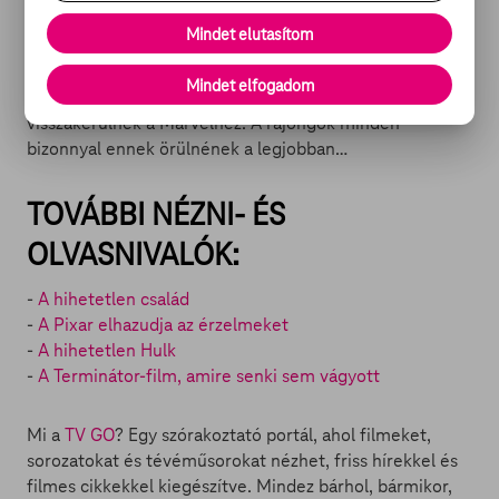
eredményezheti, hogy megtörténik az, amire az őszinte
Mindet elutasítom
előzetes is utal: ha ugyanis az előző filmet követő hét
évben (azaz 2022-ig) nem készül új alkotás a
Mindet elfogadom
szuperhősök főszereplésével, a filmes jogok
visszakerülnek a Marvelhez. A rajongók minden
bizonnyal ennek örülnének a legjobban…
TOVÁBBI NÉZNI- ÉS
OLVASNIVALÓK:
-
A hihetetlen család
-
A Pixar elhazudja az érzelmeket
-
A hihetetlen Hulk
-
A Terminátor-film, amire senki sem vágyott
Mi a
TV GO
? Egy szórakoztató portál, ahol filmeket,
sorozatokat és tévéműsorokat nézhet, friss hírekkel és
filmes cikkekkel kiegészítve. Mindez bárhol, bármikor,