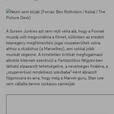
A Screen Junkies azt sem rejti véka alá, hogy a Foxnak
muszáj volt megcsinálnia a filmet, különben az eredeti
képregény megfilmesítési jogai visszakerültek volna
ahhoz a stúdióhoz (a Marvelhez), ami sokkal jobb
munkát végezne. A kíméletlen kritikát megfogalmazó
alkotók kitérnek ezenkívül a
Fantasztikus Négyes
-ben
látható elpazarolt tehetségekre, a nevetséges fináléra, a
„szupererővel rendelkező szexbaba”-ként ábrázolt
főgonoszra és arra, hogy még a Marvel-guru, Stan Lee
sem vállalta benne szokásos cameóját.