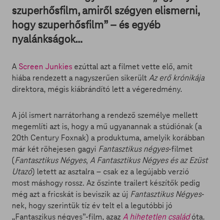
szuperhősfilm, amiről szégyen elismerni,
hogy szuperhősfilm” – és egyéb
nyalánkságok…
A
Screen Junkies
ezúttal azt a filmet vette elő, amit
hiába rendezett a nagyszerűen sikerült
Az erő krónikája
direktora, mégis kiábrándító lett a végeredmény.
A jól ismert narrátorhang a rendező személye mellett
megemlíti azt is, hogy a mű ugyanannak a stúdiónak (a
20th Century Foxnak) a produktuma, amelyik korábban
már két röhejesen gagyi
Fantasztikus négyes
-filmet
(
Fantasztikus Négyes
,
A Fantasztikus Négyes és az Ezüst
Utazó
) letett az asztalra – csak ez a legújabb verzió
most máshogy rossz. Az őszinte trailert készítők pedig
még azt a fricskát is beviszik az új
Fantasztikus Négyes
-
nek, hogy szerintük tíz év telt el a legutóbbi jó
„Fantaszikus négyes”-film, azaz
A hihetetlen család
óta.