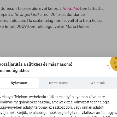
 Johnson főszereplésével készült
Herkules
-
ben láthatta,
repelt a
Strangerland
című, 2015-ös Sundance
idman oldalán. Ha szakmailag nem is váltotta be a hozzá
e lehet. 2009-ben feleségül vette María Dolores
.
iker után nem alakult épp álomszerűen a karrierje,
Hozzájárulás a sütikhez és más hasonló
eg az átkot. A
Risen
című 2016-ban érkező történelmi
technológiákhoz
atot kapja, hogy találja meg a keresztre feszítés után
Nyilatkozat
Testre szabás
A sütikről
A Magyar Telekom weboldala sütiket és egyéb nyomon követésre
alkalmas megoldásokat használ, amelyek az alkalmazott technológia
függvényében adatot tárolnak az eszközödön, vagy onnan adatot
gyűjtenek. Kérjük, az alábbi gombok segítségével nyilatkozz arról, hogy a