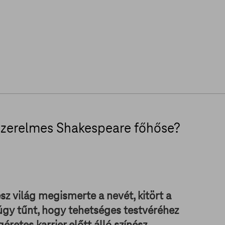
Szerelmes Shakespeare főhőse?
z világ megismerte a nevét, kitört a
 úgy tűnt, hogy tehetséges testvéréhez
géretes karrier előtt álló színész