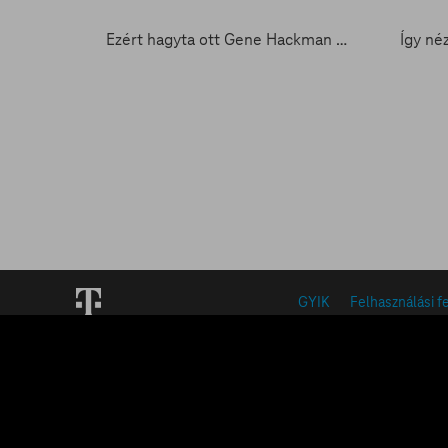
Ezért hagyta ott Gene Hackman Hollywoodot
GYIK
Felhasználási f