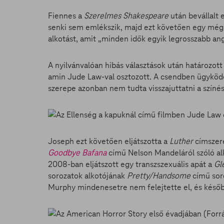
Fiennes a
Szerelmes Shakespeare
után bevállalt 
senki sem emlékszik, majd ezt követően egy még
alkotást, amit „minden idők egyik legrosszabb an
A nyilvánvalóan hibás választások után határozott
amin Jude Law-val osztozott. A csendben ügyködő 
szerepe azonban nem tudta visszajuttatni a színés
Joseph ezt követően eljátszotta a
Luther
címszere
Goodbye Bafana
című Nelson Mandeláról szóló alk
2008-ban eljátszott egy transzszexuális apát a
Gl
sorozatok alkotójának
Pretty/Handsome
című sor
Murphy mindenesetre nem felejtette el, és későb