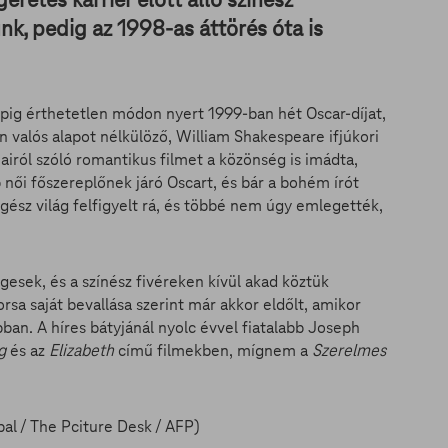
k, pedig az 1998-as áttörés óta is
pig érthetetlen módon nyert 1999-ban hét Oscar-díjat,
n valós alapot nélkülöző, William Shakespeare ifjúkori
iról szóló romantikus filmet a közönség is imádta,
női főszereplőnek járó Oscart, és bár a bohém írót
egész világ felfigyelt rá, és többé nem úgy emlegették,
esek, és a színész fivéreken kívül akad köztük
rsa saját bevallása szerint már akkor eldőlt, amikor
ban. A híres bátyjánál nyolc évvel fiatalabb Joseph
g
és az
Elizabeth
című filmekben, mígnem a
Szerelmes