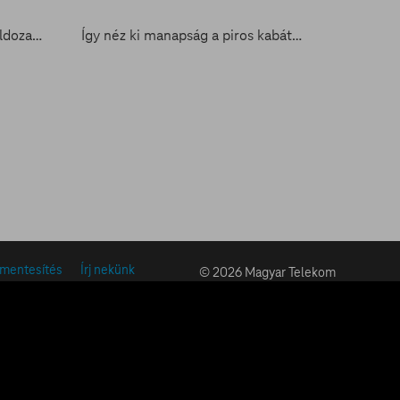
Mi lett A cápa csinos szőke áldozatával?
Így néz ki manapság a piros kabátos kislány a Schindler listájából
ymentesítés
Írj nekünk
© 2026 Magyar Telekom