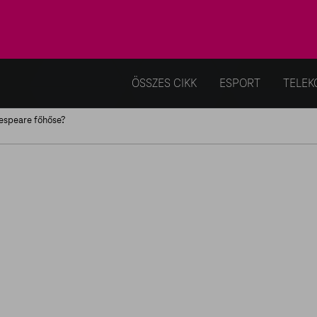
ÖSSZES CIKK
ESPORT
TELEK
espeare főhőse?