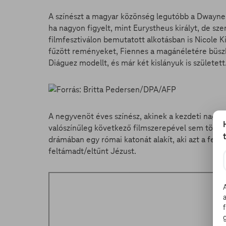
A színészt a magyar közönség legutóbb a Dwayne
ha nagyon figyelt, mint Eurystheus királyt, de sze
filmfesztiválon bemutatott alkotásban is Nicole K
fűzött reményeket, Fiennes a magánéletére büszk
Diáguez modellt, és már két kislányuk is született
A negyvenöt éves színész, akinek a kezdeti nagy s
valószínűleg következő filmszerepével sem töri m
drámában egy római katonát alakít, aki azt a felad
feltámadt/eltűnt Jézust.