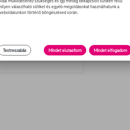
oldal működéséhez szükséges és így mindig bekapcsolt sütiken felül
milyen választható sütiket és egyéb megoldásokat használhatunk a
weboldalunkon történő böngészésed során.
Testreszabás
Mindet elutasítom
Mindet elfogadom