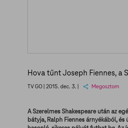
Hova tűnt Joseph Fiennes, a 
TV GO |
2015. dec. 3.
|
Megosztom
A Szerelmes Shakespeare után az egés
bátyja, Ralph Fiennes árnyékából, és
hasonló, sikeres pályát futhat be. Az í