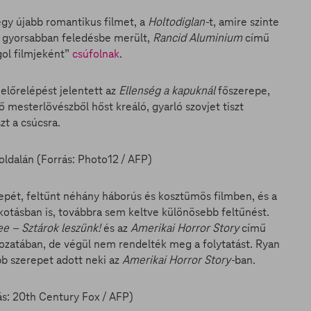
egy újabb romantikus filmet, a
Holtodiglan-
t, amire szinte
 gyorsabban feledésbe merült,
Rancid Aluminium
című
gol filmjeként”
csúfolnak
.
 előrelépést jelentett az
Ellenség a kapuknál
főszerepe,
mesterlövészből hőst kreáló, gyarló szovjet tiszt
zt a csúcsra.
pét, feltűnt néhány háborús és kosztümös filmben, és a
otásban is, továbbra sem keltve különösebb feltűnést.
ee – Sztárok leszünk!
és az
Amerikai Horror Story
című
ozatában, de végül nem rendelték meg a folytatást. Ryan
b szerepet adott neki az
Amerikai Horror Story-
ban.