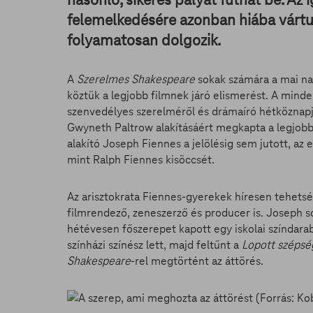
felemelkedésére azonban hiába vártun
folyamatosan dolgozik.
A
Szerelmes Shakespeare
sokak számára a mai na
köztük a legjobb filmnek járó elismerést. A minde
szenvedélyes szerelméről és drámaíró hétköznapja
Gwyneth Paltrow alakításáért megkapta a legjobb 
alakító Joseph Fiennes a jelölésig sem jutott, az 
mint Ralph Fiennes kisöccsét.
Az arisztokrata Fiennes-gyerekek híresen tehetség
filmrendező, zeneszerző és producer is. Joseph so
hétévesen főszerepet kapott egy iskolai színdarab
színházi színész lett, majd feltűnt a
Lopott szépsé
Shakespeare
-rel megtörtént az áttörés.