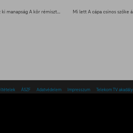
Így néz ki manapság A kör rémisztő kislánya
eltételek
ÁSZF
Adatvédelem
Impresszum
Telekom TV akadál