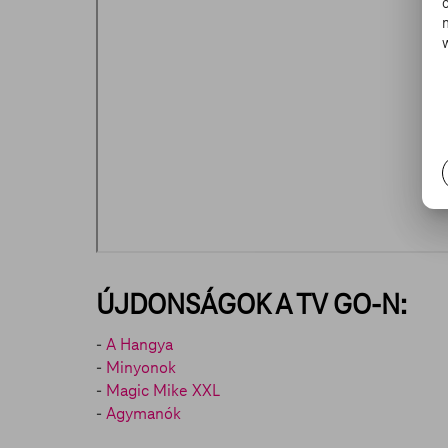
ÚJDONSÁGOK A TV GO-N:
-
A Hangya
-
Minyonok
-
Magic Mike XXL
-
Agymanók