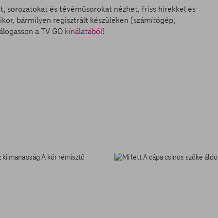
et, sorozatokat és tévéműsorokat nézhet, friss hírekkel és
ikor, bármilyen regisztrált készüléken (számítógép,
válogasson a TV GO
kínálatából
!