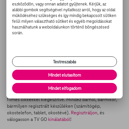
eszközödön, vagy onnan adatot gyűjtenek. Kérjük, az
Most viszont az első mozi jogait birtokló Universal állt
alábbi gombok segítségével nyilatkozz arról, hogy az oldal
elő egy olyan hírrel, miszerint tévésorozat készül a
működéséhez szükséges és így mindig bekapcsolt sütiken
joviális játékbaba kalandjaiból, erről pedig annak
felül milyen választható sütiket és egyéb megoldásokat
ellenére sem hajlandóak elállni, hogy az MGM
használhatunk a weboldalunkon történő böngészésed
mindenképpen belevág a reboot elkészítésébe. Sőt, a
során.
projekthez már Chucky állandó szinkronhangját, Brad
Dourifot is sikerült megnyerniük, aki így semmilyen
módon nem vesz részt az MGM-es rebootban. A
sorozatról egyelőre több részlet nem derült ki, a
Testreszabás
rebootról csupán annyi, hogy a tervek szerint Chucky
ezúttal 2. világháborús környezetben bukkan fel.
Mindet elutasítom
Mi a
TV GO
? Egy szórakoztató portál, ahol filmeket,
Mindet elfogadom
sorozatokat és tévéműsorokat nézhet, friss hírekkel és
filmes cikkekkel kiegészítve. Mindez bárhol, bármikor,
bármilyen regisztrált készüléken (számítógép,
okostelefon, tablet, okostévé).
Regisztráljon
, és
válogasson a TV GO
kínálatából
!