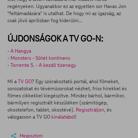
regényeken. Ugyanakkor ez az egyetlen sor Havas Jon
"feltámadására" is utalhat. De hogy mi az igazság, az
csak jövő áprilisban fog kiderülni...
ÚJDONSÁGOK A TV GO-N:
-
A Hangya
-
Monsters - Sötét kontinens
-
Torrente 5. - A kezdő tizenegy
Mi a
TV GO
? Egy szórakoztató portál, ahol filmeket,
sorozatokat és tévéműsorokat nézhet, friss hírekkel és
filmes cikkekkel kiegészítve. Mindez bárhol, bármikor,
bármilyen regisztrált készüléken (számítógép,
okostelefon, tablet, okostévé).
Regisztráljon
, és
válogasson a TV GO
kínálatából
!
Megosztom