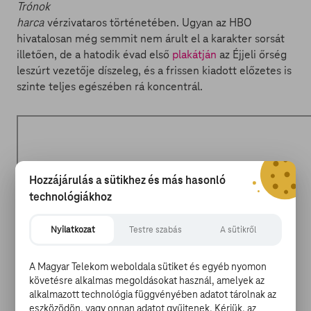
Trónok
harca
vérzivataros történetében. Ugyan az HBO
hivatalosan még semmit nem árult el a karakter sorsát
illetően, de a hatodik évad első
plakátján
az Éjjeli őrség
leszúrt vezetője díszeleg, és a frissen kiadott előzetes is
szinte teljes egészében rá koncentrál.
Hozzájárulás a sütikhez és más hasonló
technológiákhoz
Nyilatkozat
Testre szabás
A sütikről
A Magyar Telekom weboldala sütiket és egyéb nyomon
követésre alkalmas megoldásokat használ, amelyek az
alkalmazott technológia függvényében adatot tárolnak az
eszközödön, vagy onnan adatot gyűjtenek. Kérjük, az