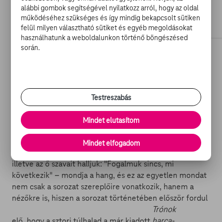
alábbi gombok segítségével nyilatkozz arról, hogy az oldal
működéséhez szükséges és így mindig bekapcsolt sütiken
felül milyen választható sütiket és egyéb megoldásokat
használhatunk a weboldalunkon történő böngészésed
A kevesebb mint egy perces kedvcsináló ugyan egy
során.
pillanatot sem tartalmaz a 2016 áprilisában érkező új
évadból, viszont újra átélhetjük az ötödik évad utolsó
pillanatait, továbbá kapunk egy meglehetősen pörgős
összeállítást a korábbi részek legmegrázóbb
Testreszabás
eseményeiből.
Mindet elutasítom
A hangulatos kedvcsináló legfontosabb része
egyértelműen az utolsó pár másodperc, amikor az
Mindet elfogadom
ötödik évadból teljesen kimaradt Bran Starkot látjuk,
illetve az ő szavait halljuk: "Fogalmuk sincs, mi
következik" – mondja a hang, és ez az egyetlen mondat
nem csak a sorozat szereplőire vonatkozik, hanem a
nézőkre is, hiszen a sorozat történetében először fordul
Trónok
elő, hogy a sztori túlhalad a már kiadott
harca
-