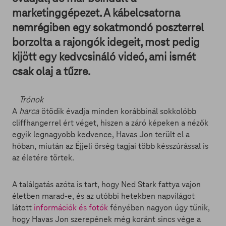
marketinggépezet. A kábelcsatorna
nemrégiben egy sokatmondó poszterrel
borzolta a rajongók idegeit, most pedig
kijött egy kedvcsináló videó, ami ismét
csak olaj a tűzre.
Trónok
A
harca
ötödik évadja minden korábbinál sokkolóbb
cliffhangerrel ért véget, hiszen a záró képeken a nézők
egyik legnagyobb kedvence, Havas Jon terült el a
hóban, miután az Éjjeli őrség tagjai több késszúrással is
az életére törtek.
A találgatás azóta is tart, hogy Ned Stark fattya vajon
életben marad-e, és az utóbbi hetekben napvilágot
látott
információk és fotók
fényében nagyon úgy tűnik,
hogy Havas Jon szerepének még koránt sincs vége a