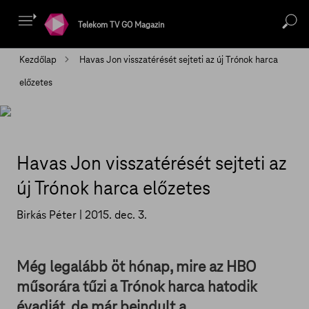
Telekom TV GO Magazin
Kezdőlap
Havas Jon visszatérését sejteti az új Trónok harca
előzetes
Havas Jon visszatérését sejteti az
új Trónok harca előzetes
Birkás Péter |
2015. dec. 3.
Még legalább öt hónap, mire az HBO
műsorára tűzi a Trónok harca hatodik
évadját, de már beindult a