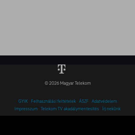
© 2026 Magyar Telekom
GYIK
Felhasználási feltételek
ÁSZF
Adatvédelem
Impresszum
Telekom TV akadálymentesítés
Írj nekünk