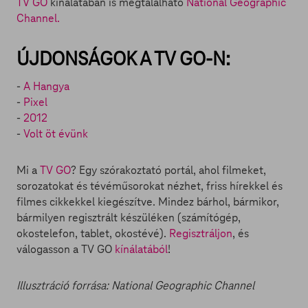
TV GO
kínálatában is megtalálható
National Geographic
Channel.
ÚJDONSÁGOK A TV GO-N:
-
A Hangya
-
Pixel
-
2012
-
Volt öt évünk
Mi a
TV GO
? Egy szórakoztató portál, ahol filmeket,
sorozatokat és tévéműsorokat nézhet, friss hírekkel és
filmes cikkekkel kiegészítve. Mindez bárhol, bármikor,
bármilyen regisztrált készüléken (számítógép,
okostelefon, tablet, okostévé).
Regisztráljon
, és
válogasson a TV GO
kínálatából
!
Illusztráció forrása: National Geographic Channel