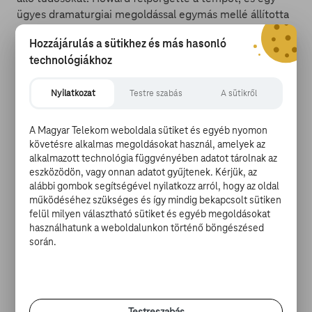
ügyes dramaturgiai megoldással egymás mellé állította
az öregedéssel összefüggő betegségeket késleltető
Hozzájárulás a sütikhez és más hasonló
gyógyszer jóváhagyásáért küzdő tudósok szenvedélyes
technológiákhoz
harcát, egy kedves idős hölgy történetével, akik férjével
úgy dönt, hogy szeretne békésen, szépen meghalni, és
nem vállalja az életét meghosszabbító műtétet.
Nyilatkozat
Testre szabás
A sütikről
A Magyar Telekom weboldala sütiket és egyéb nyomon
követésre alkalmas megoldásokat használ, amelyek az
alkalmazott technológia függvényében adatot tárolnak az
eszközödön, vagy onnan adatot gyűjtenek. Kérjük, az
alábbi gombok segítségével nyilatkozz arról, hogy az oldal
Együtt izgulhatunk a tudósokkal a döntési folyamat
működéséhez szükséges és így mindig bekapcsolt sütiken
felül milyen választható sütiket és egyéb megoldásokat
alatt, miközben közel kerül hozzánk a kedves, idős
használhatunk a weboldalunkon történő böngészésed
házaspár, amelynek nőtagja súlyos döntést hoz az
során.
életéről. Howard híradó és filmrészleteket is bevet,
hogy érzékeltesse, milyen régóta vágyunk az örök
fiatalságra és arra, hogy megtaláljuk annak forrását.
Találkozunk egy elszánt fiatal kutatóval is, aki egészen