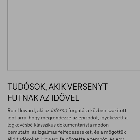
TUDÓSOK, AKIK VERSENYT
FUTNAK AZ IDŐVEL
Ron Howard, aki az
Inferno
forgatása közben szakított
időt arra, hogy megrendezze az epizódot, igyekezett a
legkevésbé klasszikus dokumentarista módon
bemutatni az izgalmas felfedezéseket, és a mögöttük
álló tudósokat. Howard felpörgette a tempót, és egy