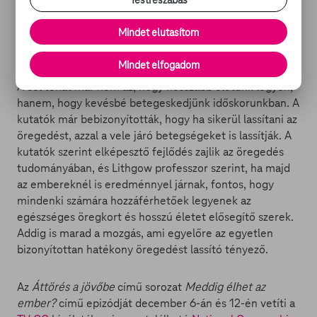
kicsi gyerekkora óta az öregedést kutatja, és aki mindig
Testreszabás
úgy képzelte, hogy minden tudós szuperhős.
Mindet elutasítom
MOZOGNI MUSZÁJ
Mindet elfogadom
A cél tehát már nem az, hogy hosszabb életünk legyen,
hanem, hogy kevésbé betegeskedjünk időskorunkban. A
kutatók már bebizonyították, hogy ha sikerül lassítani az
öregedést, azzal a vele járó betegségeket is lassítják. A
kutatók szerint elképesztő fejlődés zajlik az öregedés
tudományában, és Lithgow professzor szerint, ha majd
az embereknél is eredménnyel járnak, fontos, hogy
mindenki számára hozzáférhetőek legyenek az
egészséges öregkort és hosszú életet elősegítő szerek.
Addig is marad a mozgás, ami egyelőre az egyetlen
bizonyítottan hatékony öregedést lassító tényező.
Az
Áttörés a jövőbe
című sorozat
Meddig élhet az
ember?
című epizódját december 6-án és 12-én vetíti a