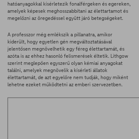
hatóanyagokkal kísérletezik fonalférgeken és egereken,
amelyek képesek meghosszabbítani az élettartamot és
megelőzni az öregedéssel együtt járó betegségeket.
A professzor még emlékszik a pillanatra, amikor
kiderült, hogy egyetlen gén megváltoztatásával
jelentősen megnövelhetik egy féreg élettartamát, és
azóta is az ehhez hasonló felismerések éltetik. Lithgow
szerint meglepően egyszerű olyan kémiai anyagokat
találni, amelyek megnövelik a kísérleti állatok
élettartamát, de azt egyelőre nem tudják, hogy miként
lehetne ezeket működtetni az emberi szervezetben.