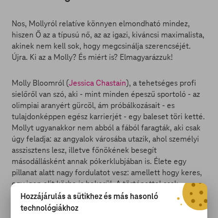
Nos, Mollyról relatíve könnyen elmondható mindez,
hiszen Ő az a típusú nő, az az igazi, kiváncsi maximalista,
akinek nem kell sok, hogy megcsinálja szerencséjét.
Újra. Ki az a Molly? És miért is? Elmagyarázzuk!
Molly Bloomról (
Jessica Chastain
), a tehetséges profi
sielőről van szó, aki - mint minden épeszű sportoló - az
olimpiai aranyért gürcöl, ám próbálkozásait - es
tulajdonképpen egész karrierjét - egy baleset töri ketté.
Mollyt ugyanakkor nem abból a fából faragták, aki csak
úgy feladja: az angyalok városába utazik, ahol személyi
asszisztens lesz, illetve főnökének besegít
másodállásként annak pókerklubjában is. Élete egy
pillanat alatt nagy fordulatot vesz: amellett hogy keres,
egy igen elit körbe is bekerül. A történettel csak
egyetlen probléma van: a kaszinóba úgy az FBI, mint az
Hozzájárulás a sütikhez és más hasonló
orosz maffia is felfigyel...
technológiákhoz