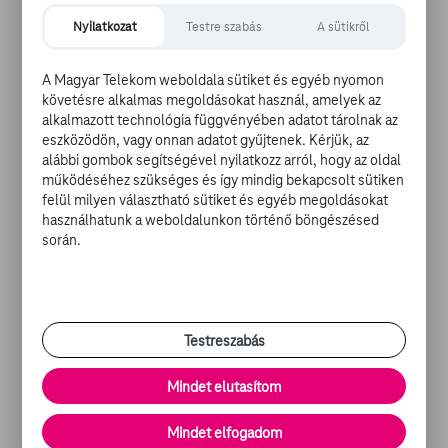
Nyilatkozat
Testre szabás
A sütikről
A Magyar Telekom weboldala sütiket és egyéb nyomon
követésre alkalmas megoldásokat használ, amelyek az
Az események azonban úgy hozzák, hogy ha emiatt nem
alkalmazott technológia függvényében adatot tárolnak az
akar börtönbe kerülni, akkor változtatnia kell, ám a
eszközödön, vagy onnan adatot gyűjtenek. Kérjük, az
csillogást nehéz elhagyni: természetesen Ő is belefog a
alábbi gombok segítségével nyilatkozz arról, hogy az oldal
tuti businessbe, de a pallos továbbra is ott lóg a feje
működéséhez szükséges és így mindig bekapcsolt sütiken
fölött, így csak egyetlen emberbe, az ügyvéd Charlie
felül milyen választható sütiket és egyéb megoldásokat
Jaffey-ben (
Idris Elba
), annak szavában, tudásában és
használhatunk a weboldalunkon történő böngészésed
során.
fondorlataiban bízhat...
Az idei év egyik kedvenc mozifilmje már
elérhető a TVGO-n
.
Testreszabás
Mi a
TV GO
? Egy szórakoztató portál, ahol filmeket,
Mindet elutasítom
sorozatokat és tévéműsorokat nézhet, friss hírekkel és
filmes cikkekkel kiegészítve. Mindez bárhol, bármikor,
Mindet elfogadom