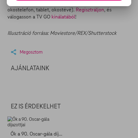
bármilyen regisztrált készüléken (számítógép,
okostelefon, tablet, okostévé).
Regisztráljon
, és
válogasson a TV GO
kínálatából
!
Illusztráció forrása: Moviestore/REX/Shutterstock
Megosztom
AJÁNLATAINK
EZ IS ÉRDEKELHET
Ők a 90. Oscar-gála díjazottjai