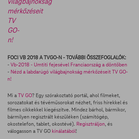
világbajnokság
mérkőzéseit
TV
GO-
n!
FOCI VB 2018 A TVGO-N - TOVÁBBI ÖSSZEFOGLALÓK:
-
Vb-2018 - Umtiti fejesével Franciaország a döntőben
-
Nézd a labdarúgó világbajnokság mérkőzéseit TV GO-
n!
Mi a
TV GO
? Egy szórakoztató portál, ahol filmeket,
sorozatokat és tévéműsorokat nézhet, friss hírekkel és
filmes cikkekkel kiegészítve. Mindez bárhol, bármikor,
bármilyen regisztrált készüléken (számítógép,
okostelefon, tablet, okostévé).
Regisztráljon
, és
válogasson a TV GO
kínálatából
!