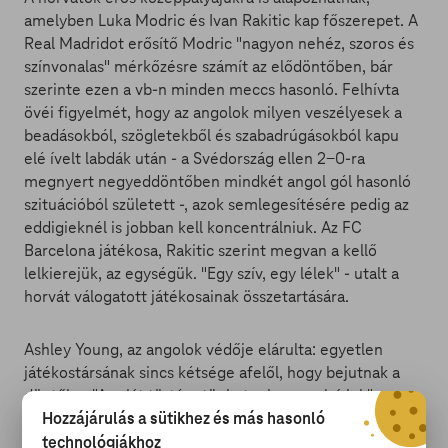
amelyben Luka Modric és Ivan Rakitic kap főszerepet. A
Real Madridot erősítő Modric "nagyon nehéz, szoros és
színvonalas" mérkőzésre számít az elődöntőben, bár
szerinte ezen a vb-n minden meccs hasonló. Felhívta
övéi figyelmét, hogy az angolok milyen veszélyesek a
beadásokból, szögletekből és szabadrúgásokból kapu
elé ívelt labdák után - a Svédország ellen 2-0-ra
megnyert negyeddöntőben mindkét angol gól hasonló
szituációból született -, azok semlegesítésére pedig az
eddigieknél is jobban kell koncentrálniuk. Az FC
Barcelona játékosa, Rakitic szerint megvan a kellő
lelkierejük, az egységük. "Egy szív, egy lélek" - utalt a
horvát válogatott játékosainak összetartására.
Ashley Young, az angolok védője elárulta: egyetlen
játékostársának sincs kétsége afelől, hogy bejutnak a
döntőbe. "A saját történetünket mi magunk írjuk" -
Hozzájárulás a sütikhez és más hasonló
mondta a Manchester United játékosa. Hozzátette: a
csapat és a szakmai stáb tagjai is hisznek a
technológiákhoz