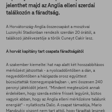
jelenthet majd az Anglia elleni szerdai
találkozón a fáradtság.
A Horvátország-Anglia összecsapást a moszkvai
Luzsnyiki Stadionban rendezik szerdán 20 órától, a
találkozó játékvezetője a török Cuneyt Cakir lesz.
A horvát kapitány tart csapata fáradtságától
A szakember kiemelte: hat nap alatt két hosszabbításos
mérkőzést játszottak - a nyolcaddöntőben a dán, a
negyeddöntőben a házigazda orosz együttest
búcsúztatták tizenegyespárbajban -, ami összesen 240
percnyi játékidőt jelent. "Mindent megteszünk annak
érdekében, hogy szerda estére frissek legyünk, biztos
vagyok abban, hogy az Anglia elleni mérkőzésre találunk
energiát" - nyilatkozta Dalic. A csapat támadója, Mario
Mandzukic viszont nem tart attól, hogy fáradtak lesznek