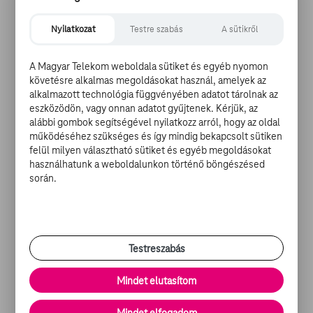
győzelemben, amelyhez megfelelő akaraterővel és
magabiztossággal rendelkeznek. Eric Dier, a Tottenham
Nyilatkozat
Testre szabás
A sütikről
középpályása szerint a siker fogalmát nehéz
meghatározni, ő viszont csapattársai nevében is
A Magyar Telekom weboldala sütiket és egyéb nyomon
nyilatkozva kijelentette: az elődöntőbe jutást
követésre alkalmas megoldásokat használ, amelyek az
önmagában még nem tekintik annak. "Mi még éhesek
alkalmazott technológia függvényében adatot tárolnak az
vagyunk, és ennél is többre vágyunk. Remélhetőleg ezt
eszközödön, vagy onnan adatot gyűjtenek. Kérjük, az
alábbi gombok segítségével nyilatkozz arról, hogy az oldal
szerdán a pályán is meg tudjuk mutatni" - nyilatkozta az
működéséhez szükséges és így mindig bekapcsolt sütiken
angol labdarúgó. Hangsúlyozta: a siker reményében
felül milyen választható sütiket és egyéb megoldásokat
minden angol játékos kész alárendelni egyéni ambícióit
használhatunk a weboldalunkon történő böngészésed
a csapat érdekeinek, mert előbbivel ellentétben csak
során.
utóbbi segítheti őket a diadalhoz.
A vesztes szombaton a bronzmérkőzésen, a győztes
vasárnap a döntőben játszhat; a másik ágon
Testreszabás
Franciaország és Belgium mérkőzött egymással kedden
este, Szentpéterváron, ott az eredmény: Franciaország-
Mindet elutasítom
Belgium 1-0.
Mindet elfogadom