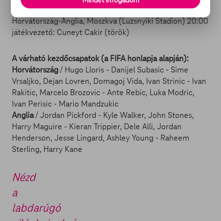
Információk a mérkőzésről
Horvátország-Anglia, Moszkva (Luzsnyiki Stadion) 20:00
játékvezető: Cuneyt Cakir (török)
A várható kezdőcsapatok (a FIFA honlapja alapján):
Horvátország
/ Hugo Lloris - Danijel Subasic - Sime
Vrsaljko, Dejan Lovren, Domagoj Vida, Ivan Strinic - Ivan
Rakitic, Marcelo Brozovic - Ante Rebic, Luka Modric,
Ivan Perisic - Mario Mandzukic
Anglia
/ Jordan Pickford - Kyle Walker, John Stones,
Harry Maguire - Kieran Trippier, Dele Alli, Jordan
Henderson, Jesse Lingard, Ashley Young - Raheem
Sterling, Harry Kane
Nézd
a
labdarúgó