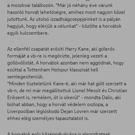
a moszkvai találkozón. "Már jó néhány éve várunk
hasonló horvát lehetőségre, amihez most nagyon közel
jutottunk. Az utolsó izzadtságcseppjeinket is a pályán
hagyjuk, hogy elérjük a célunkat" - közölte a horvátok
egyik kulcsembere.
Az ellenfél csapatát erősíti Harry Kane, aki gólerős
formáját a vb-re is megőrizte, jelenleg vezeti a
góllövőlistát. A horvátok azonban nem aggódnak, hogy
ezúttal a Tottenham Hotspur klasszisát kell
semlegesíteniük.
"Minden tiszteletünk Kane-é, aki már hat gólt szerzett a
vb-n, de mi már megállítottuk Lionel Messit és Christian
Eriksent is, remélem, őt is sikerül" - mondta Dalic, aki
bízhat abban, hogy a horvát védelem oszlopa, a
Liverpoolban légióskodó Dejan Lovren már szerzett
ehhez elég személyes tapasztalatot is.
A horvátok erős középpályájukra is alapozhatnak,