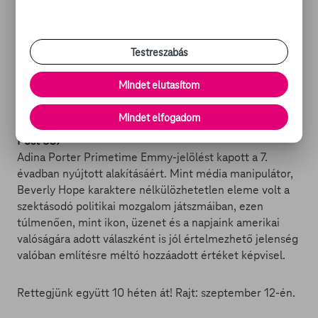
legutóbb az Ocean’s 8-ban láthattunk) neve látszik
biztosnak, de nagy öröm lenne olyan ikonokat egymás
mellett látni, mint Kathy Bates, Jessica Lange, Frances
Testreszabás
Conroy vagy éppen Denis O’Hare, s mivel közülük
többen is szerepeltek az összeházasított évadokban, így
Mindet elutasítom
esélyes, hogy most is ott lesznek. De vajon milyen
szerepben?
Mindet elfogadom
Post S07
Adina Porter Primetime Emmy-jelölést kapott a 7.
évadban nyújtott alakításáért. Mint média manipulátor,
Beverly Hope karaktere nélkülözhetetlen eleme volt a
szektásodó politikai mozgalom játszmáiban, ezen
túlmenően, mint ikon, üzenet és a napjaink amerikai
valóságára adott válaszként is jól értelmezhető jelenség
valóban említésre méltó hozzáadott értéket képvisel.
Rettegjünk együtt 10 héten át! Rajt: szeptember 12-én.