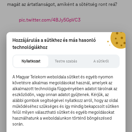
magát az ártatlanságot, amiként a sötétség ront reá?
pic.twitter.com/4BJy5GpVC3
— AmericanHorrorStory (@AHSFX)
2018. július
Hozzájárulás a sütikhez és más hasonló
20.
technológiákhoz
Két korábbi évad ölelkezéséből születik a nyolcadik
Nevesítve az első és a harmadik kör mítosza keveredik
Nyilatkozat
Testre szabás
A sütikről
össze egy új egésszé, ami azért különleges, mert az
American Horror Story történetei nem, vagy csak utalás
A Magyar Telekom weboldala sütiket és egyéb nyomon
szintjén kapcsolódnak egymáshoz, ez pont annyi, amit
követésre alkalmas megoldásokat használ, amelyek az
egy antológia megengedhet magának. Most viszont az
alkalmazott technológia függvényében adatot tárolnak az
elátkozott ház lakóinak valósága vegyül a 21. századi
eszközödön, vagy onnan adatot gyűjtenek. Kérjük, az
boszorkányok vérvonalának történetével.
alábbi gombok segítségével nyilatkozz arról, hogy az oldal
működéséhez szükséges és így mindig bekapcsolt sütiken
felül milyen választható sütiket és egyéb megoldásokat
Főszerepben
használhatunk a weboldalunkon történő böngészésed
Az Apokalipszis alcímet viselő 10 szakaszos epizódos
során.
füzér stáblistáján Chris Evans és Sarah Paulson (akit