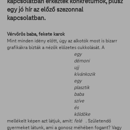
kapcsolatban érkeztek konkrétumok, plusz
egy jó hír az előző szezonnal
kapcsolatban.
Vérvörös baba, fekete karok
Mint minden idény előtt, úgy az alkotók most is bizarr
grafikákra bízták a nézők előzetes cukkolását. A
egy
démoni
ujj
kívánkozik
egy
plasztik
baba
szíve
és
köldöke
mellékelt képen azt látjuk, amit:
felé
. Születendő
gyermeket látunk, ami a gonosz méhében fogant? Vagy