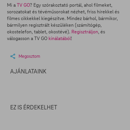
Mi a
TV GO
? Egy szórakoztató portál, ahol filmeket,
sorozatokat és tévéműsorokat nézhet, friss hírekkel és
filmes cikkekkel kiegészítve. Mindez bárhol, bármikor,
bármilyen regisztrált készüléken (számítógép,
okostelefon, tablet, okostévé).
Regisztráljon
, és
válogasson a TV GO
kínálatából
!
Megosztom
AJÁNLATAINK
EZ IS ÉRDEKELHET