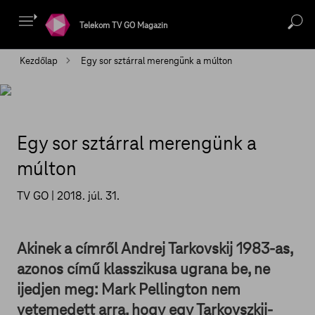
Telekom TV GO Magazin
Kezdőlap
Egy sor sztárral merengünk a múlton
Egy sor sztárral merengünk a
múlton
TV GO |
2018. júl. 31.
Akinek a címről Andrej Tarkovskij 1983-as,
azonos című klasszikusa ugrana be, ne
ijedjen meg: Mark Pellington nem
vetemedett arra, hogy egy Tarkovszkij-