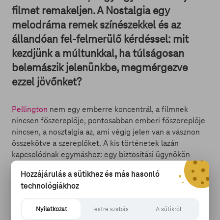
filmet remakeljen. A Nostalgia egy
melodráma remek színészekkel és az
állandóan fel-felmerülő kérdéssel: mit
kezdjünk a múltunkkal, ha túlságosan
belemászik jelenünkbe, megmérgezve
ezzel jövőnket?
Pellington
nem egy emberre koncentrál, a filmnek
nincsen főszereplője, pontosabban emberi főszereplője
nincsen, a nosztalgia az, ami végig jelen van a vásznon
összekötve a szereplőket. A kis történetek lazán
kapcsolódnak egymáshoz: egy biztosítási ügynökön
(
John Ortiz
) keresztül csöppenünk bele egy idős férfi
Hozzájárulás a sütikhez és más hasonló
(
Bruce Dern
) történetébe, majd az ügynök egy
technológiákhoz
özvegyhez (
Ellen Burstyn
) látogat, akinek leégett a
háza. Az özvegy Las Vegasba indul, ahol találkozik egy
Nyilatkozat
Testre szabás
A sütikről
elvált gyűjtővel (
Jon Hamm
), aki húgához (
Catherine