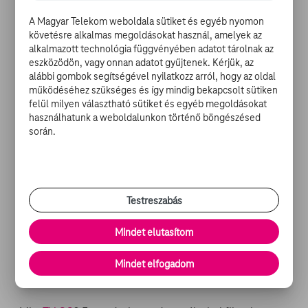
Keener
) utazik tovább, hogy régi családik emlékeket
rendszerezzenek.
A Magyar Telekom weboldala sütiket és egyéb nyomon
követésre alkalmas megoldásokat használ, amelyek az
alkalmazott technológia függvényében adatot tárolnak az
eszközödön, vagy onnan adatot gyűjtenek. Kérjük, az
A különálló sorsokban az a közös, hogy mindegyik
alábbi gombok segítségével nyilatkozz arról, hogy az oldal
működéséhez szükséges és így mindig bekapcsolt sütiken
szereplő más-más élethelyzetben, de szembesül a múlt
felül milyen választható sütiket és egyéb megoldásokat
maradékaival: az özvegy a leégett családi fészek, a
használhatunk a weboldalunkon történő böngészésed
gyűjtő a szülők emléke, az idős férfi az életében
során.
felhalmozott ingóságai fölött mereng. A Nosztalgia
szívszorítóan, de szépen beszél az életről és az
érzésekről, amik mindannyiunk számára ismerősek
lehetnek.
Testreszabás
A NOSTALGIA C. FILM A TV GO-N:
Mindet elutasítom
-
Nostalgia (feliratos)
Mindet elfogadom