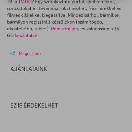
Mi a
TV GO
? Egy szórakoztató portál, ahol filmeket,
sorozatokat és tévéműsorokat nézhet, friss hírekkel és
filmes cikkekkel kiegészítve. Mindez bárhol, bármikor,
bármilyen regisztrált készüléken (számítógép,
okostelefon, tablet).
Regisztráljon
, és válogasson a TV
GO
kínálatából
!
Megosztom
AJÁNLATAINK
EZ IS ÉRDEKELHET