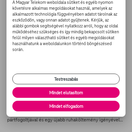
A Magyar Telekom weboldala sütiket és egyéb nyomon
Szörnyella nagy állatbarát lett hirtelenjében. Vagy
követésre alkalmas megoldásokat használ, amelyek az
mégse? Nos, egészen addig minden rendben is van úgy,
alkalmazott technológia függvényében adatot tárolnak az
ahogy megtörtént – a börtön évek, és az, hogy a gonosz
eszközödön, vagy onnan adatot gyűjtenek. Kérjük, az
nőszemély immár undorodik a szőrméktől -, amíg
alábbi gombok segítségével nyilatkozz arról, hogy az oldal
Monsieur Le Nyúz meg nem jelenik újra a színen…
működéséhez szükséges és így mindig bekapcsolt sütiken
felül milyen választható sütiket és egyéb megoldásokat
használhatunk a weboldalunkon történő böngészésed
során.
101 kiskutya II. - Paca és Agyar (2002)
A legkisebb pettyes eb, Paca mindig is olyan akart lenni,
Testreszabás
mint a TV-ből megismert hős, Agyar, így egy nap úgy
dönt, hogy megkeresi, ám ennél még sokkal
Mindet elutasítom
érdekesebb, hogy rá is lel barátjára. Egy dologra viszont
nem számított: arra egészen pontosan, hogy Szörnyella
Mindet elfogadom
is felbukkan, mégpedig egy pöttyöket festő
pártfogoltjával és egy újabb ruhaköltemény igényével…