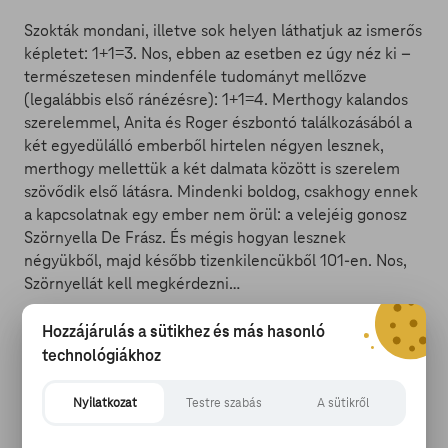
Szokták mondani, illetve sok helyen láthatjuk az ismerős
képletet: 1+1=3. Nos, ebben az esetben ez úgy néz ki –
természetesen mindenféle tudományt mellőzve
(legalábbis első ránézésre): 1+1=4. Merthogy kalandos
szerelemmel, Anita és Roger észbontó találkozásából a
két egyedülálló emberből hirtelen négyen lesznek,
merthogy mellettük a két dalmata között is szerelem
szövődik első látásra. Mindenki boldog, csakhogy ennek
a kapcsolatnak egy ember nem örül: a velejéig gonosz
Szörnyella De Frász. És mégis hogyan lesznek
négyükből, majd később tizenkilencükből 101-en. Nos,
Szörnyellát kell megkérdezni…
Hozzájárulás a sütikhez és más hasonló
technológiákhoz
102 kiskutya (2000)
Nyilatkozat
Testre szabás
A sütikről
Meredek felfogás azt hinni, hogy a korábbiak után a