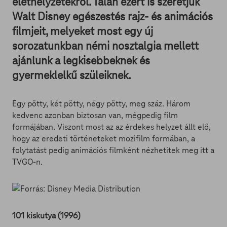
élethelyzetekről. Talán ezért is szeretjük
Walt Disney egészestés rajz- és animációs
filmjeit, melyeket most egy új
sorozatunkban némi nosztalgia mellett
ajánlunk a legkisebbeknek és
gyermeklelkű szüleiknek.
Egy pötty, két pötty, négy pötty, meg száz. Három
kedvenc azonban biztosan van, mégpedig film
formájában. Viszont most az az érdekes helyzet állt elő,
hogy az eredeti történeteket mozifilm formában, a
folytatást pedig animációs filmként nézhetitek meg itt a
TVGO-n.
101 kiskutya (1996)