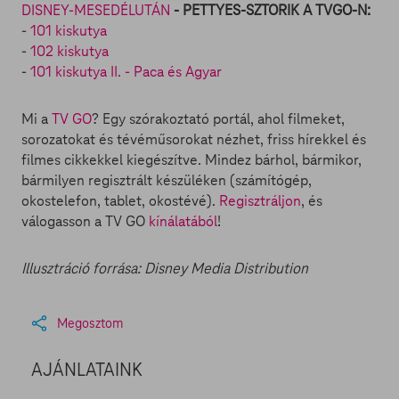
DISNEY-MESEDÉLUTÁN
- PETTYES-SZTORIK A TVGO-N:
-
101 kiskutya
-
102 kiskutya
-
101 kiskutya II. - Paca és Agyar
Mi a
TV GO
? Egy szórakoztató portál, ahol filmeket,
sorozatokat és tévéműsorokat nézhet, friss hírekkel és
filmes cikkekkel kiegészítve. Mindez bárhol, bármikor,
bármilyen regisztrált készüléken (számítógép,
okostelefon, tablet, okostévé).
Regisztráljon
, és
válogasson a TV GO
kínálatából
!
Illusztráció forrása: Disney Media Distribution
Megosztom
AJÁNLATAINK