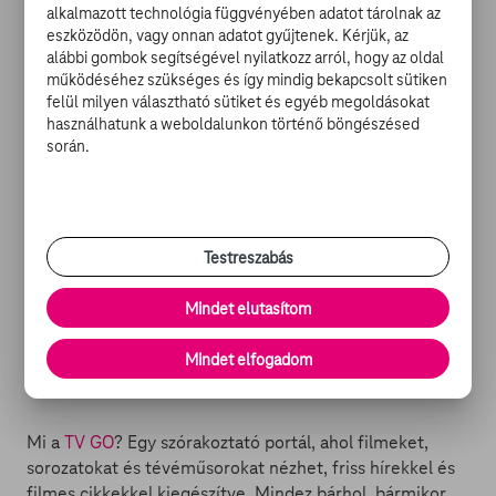
alkalmazott technológia függvényében adatot tárolnak az
útja során fantasztikus felfedezést tesz. Egy bennszülött
eszközödön, vagy onnan adatot gyűjtenek. Kérjük, az
mítoszt követve rálel egy 5 méteres gorilla
alábbi gombok segítségével nyilatkozz arról, hogy az oldal
búvóhelyére. A veszélyes óriás egy fiatal nő
működéséhez szükséges és így mindig bekapcsolt sütiken
társaságában él a dzsungel mélyén. Greg nagy nehezen
felül milyen választható sütiket és egyéb megoldásokat
meggyőzi Jillt, hogy különleges barátja csak akkor
használhatunk a weboldalunkon történő böngészésed
maradhat életben, ha egy amerikai rezervátumba
során.
szállítják. Az orvvadászok azonban csak az alkalomra
várnak: mindent megtennének, hogy elrabolhassák Joe-
t…
Testreszabás
DISNEY-MESEDÉLUTÁN
- ÁLLATI TÖRTÉNETEK ÚJRA A
TVGO-N:
Mindet elutasítom
-
Hihetetlen utazás
-
Macska az űrből
Mindet elfogadom
-
Joe, az óriásgorilla
Mi a
TV GO
? Egy szórakoztató portál, ahol filmeket,
sorozatokat és tévéműsorokat nézhet, friss hírekkel és
filmes cikkekkel kiegészítve. Mindez bárhol, bármikor,