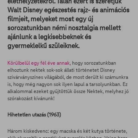
élethelyzetekről. Talán ezért is szeretjük
Walt Disney egészestés rajz- és animációs
filmjeit, melyeket most egy új
sorozatunkban némi nosztalgia mellett
ajánlunk a legkisebbeknek és
gyermeklelkű szüleiknek.
Körülbelül egy fél éve annak
, hogy sorozatunkban
elhoztunk nektek sok-sok állati történetet Disney
szivárványszínes világából, de most derült ki számunkra
is, hogy még nagyon sok ilyen lapul a tarsolyunkban. Ez
alkalommal ezeket gyűjtöttük össze Nektek, melyhez jó
szórakozást kívánunk!
Hihetetlen utazás (1963)
Három kiskedvenc: egy macska és két kutya története,