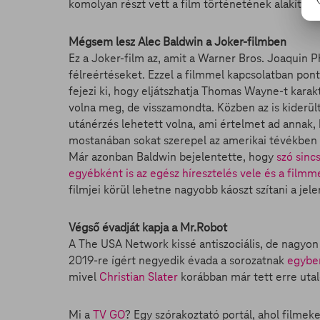
komolyan részt vett a film történetének alakításába
Mégsem lesz Alec Baldwin a Joker-filmben
Ez a Joker-film az, amit a Warner Bros. Joaquin P
félreértéseket. Ezzel a filmmel kapcsolatban pont
fejezi ki, hogy eljátszhatja Thomas Wayne-t kara
volna meg, de visszamondta. Közben az is kiderü
utánérzés lehetett volna, ami értelmet ad annak, 
mostanában sokat szerepel az amerikai tévékben azz
Már azonban Baldwin bejelentette, hogy
szó sinc
egyébként is az egész híresztelés vele és a filmm
filmjei körül lehetne nagyobb káoszt szítani a jele
Végső évadját kapja a Mr.Robot
A The USA Network kissé antiszociális, de nagyon 
2019-re ígért negyedik évada a sorozatnak
egyben
mivel
Christian Slater
korábban már tett erre utal
Mi a
TV GO
? Egy szórakoztató portál, ahol filmek