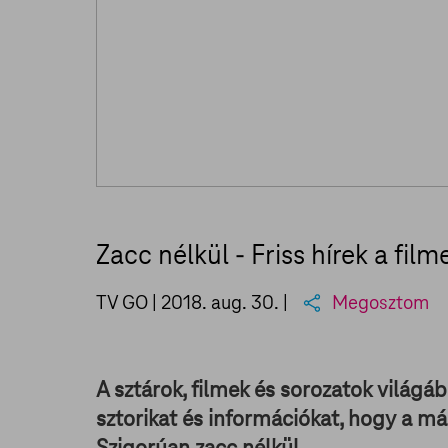
Zacc nélkül - Friss hírek a fil
TV GO |
2018. aug. 30.
|
Megosztom
A sztárok, filmek és sorozatok világáb
sztorikat és információkat, hogy a má
Szigorúan zacc nélkül.