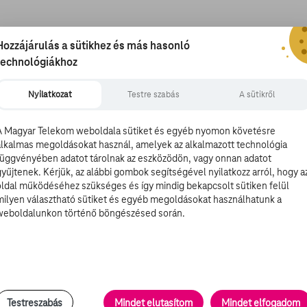
Hozzájárulás a sütikhez és más hasonló
us Top Gun kultikus folytására egészen
2020-ig kell majd
technológiákhoz
t is megindokolták: egyszerűen több idő kell a filmeseknek
gozhassák a Top Gun lényegét. Azt, hogy miként váltja fel
Nyilatkozat
Testre szabás
A sütikről
ilóták szükségét és létét, s hogy hogyan éli meg például a
szakának végét.
A Magyar Telekom weboldala sütiket és egyéb nyomon követésre
a, Peter Craig, Justin Marks és Eric Warren Singer
alkalmas megoldásokat használ, amelyek az alkalmazott technológia
esen az első rész producere, Jerry Bruckheimer sem
függvényében adatot tárolnak az eszközödön, vagy onnan adatot
, már korábban is ódákat zengtünk.
gyűjtenek. Kérjük, az alábbi gombok segítségével nyilatkozz arról, hogy a
oldal működéséhez szükséges és így mindig bekapcsolt sütiken felül
milyen választható sütiket és egyéb megoldásokat használhatunk a
weboldalunkon történő böngészésed során.
a Paramount Pictures kihagyja az ezüsttálcán kínált
, mert A Quiet Place az utóbbi pár év egyik legjobb, némi
 kreatív ötlettek és megvalósítással mászott – jó
mű, hogy kell egy folytatás, aminek ráadásul már a
m előbb, mint 2020 május 15-én kerül majd a mozikba
. A
y
John Krasinski
, aki nem csak főszereplő volt, hanem
Testreszabás
Mindet elutasítom
Mindet elfogadom