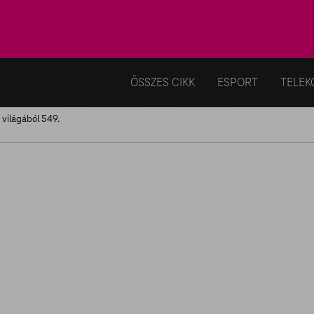
ÖSSZES CIKK
ESPORT
TELEK
k világából 549.