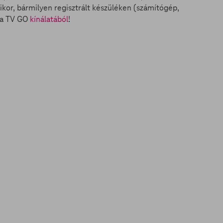
ikor, bármilyen regisztrált készüléken (számítógép,
n a TV GO
kínálatából
!