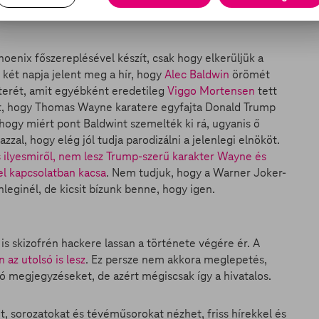
n is, a folytatásban is szerepet vállal.
hoenix főszereplésével készít, csak hogy elkerüljük a
 két napja jelent meg a hír, hogy
Alec Baldwin
örömét
kterét, amit egyébként eredetileg
Viggo Mortensen
tett
lt, hogy Thomas Wayne karatere egyfajta Donald Trump
hogy miért pont Baldwint szemelték ki rá, ugyanis ő
al, hogy elég jól tudja parodizálni a jelenlegi elnököt.
s ilyesmiről, nem lesz Trump-szerű karakter Wayne és
el kapcsolatban kacsa
. Nem tudjuk, hogy a Warner Joker-
nleginél, de kicsit bízunk benne, hogy igen.
is skizofrén hackere lassan a története végére ér. A
 az utolsó is lesz
. Ez persze nem akkora meglepetés,
ó megjegyzéseket, de azért mégiscsak így a hivatalos.
et, sorozatokat és tévéműsorokat nézhet, friss hírekkel és