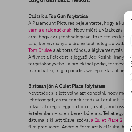
Csúszik a Top Gun folytatása
A Paramount Pictures bejelentette, hogy a kultik
várnia a rajongóknak
. Hogy miért a várakozás, az
arra, hogy az új technológiával tökéletesen kidol
az új kor vívmánya, a drone technológia a vadászp
Tom Cruise
alakította főhős, a légiversenyzés kor
A filmet a Feledést is jegyző Joe Kosinki irányítj
forgatókönyvéből, a projektből pedig, természet
maradhat ki, míg a parádés szereposztásról pedig
Biztosan jön A Quiet Place folytatása
Nevetséges is lett volna azt gondolni, hogy majd 
lehetőséget, és mi ennek rendkívül örülünk. Főleg
túlzással meg a legjobb horrorja volt, ami friss és
értelemben – az emberek bőre alá. Tehát egyértel
dátuma is ki lett tűzve, szóval
a Quiet Place 2 ne
film producere, Andrew Form azt is elárulta, hog