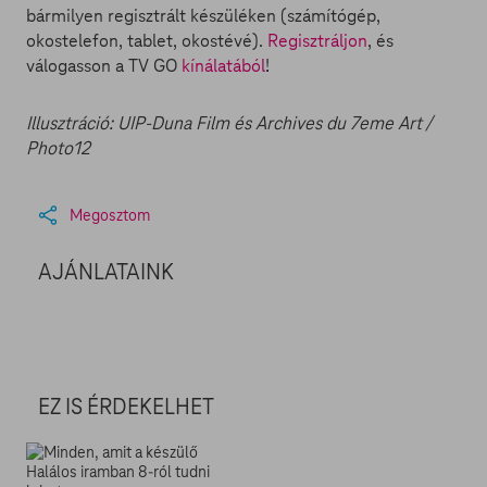
bármilyen regisztrált készüléken (számítógép,
okostelefon, tablet, okostévé).
Regisztráljon
, és
válogasson a TV GO
kínálatából
!
Illusztráció: UIP-Duna Film és Archives du 7eme Art /
Photo12
Megosztom
AJÁNLATAINK
EZ IS ÉRDEKELHET