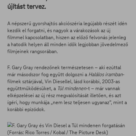
újítást tervez.
A népszerű gyorshajtós akciószéria legújabb részét idén
kezdik el forgatni, és nagyok a várakozások az új
filmmel kapcsolatban, hiszen az előző felvonás jelenleg
a hatodik helyen áll minden idők legjobban jövedelmező
filmjeinek rangsorában.
F. Gary Gray rendezőnek természetesen – aki ezúttal
már másodszor fog együtt dolgozni a
Halálos iramban
-
filmek sztárjával, Vin Diesellel, lásd korábbi, 2003-as
együttműködésüket, a
Túl mindenen
-t – már vannak
elképzelései az új rész megvalósítását illetően, és azt
ígéri, hogy munkája „nem lesz teljesen ugyanaz”, mint a
korábbi epizódok.