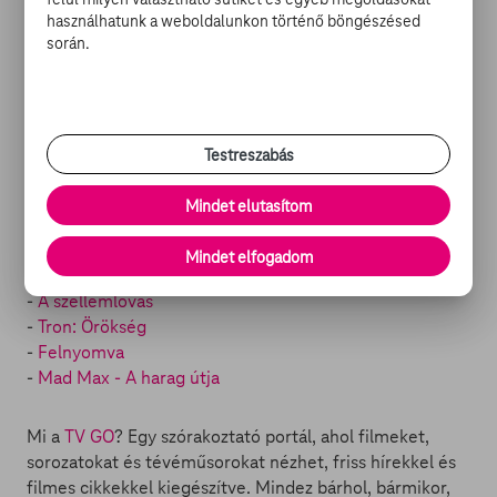
filmeket rendezett, mint
Az olasz meló
vagy a
használhatunk a weboldalunkon történő böngészésed
Törvénytisztelő polgár
.
során.
Testreszabás
Mindet elutasítom
AKCIÓFILMEK A TV GO
KÍNÁLATÁBAN:
Mindet elfogadom
-
A szellemlovas
-
Tron: Örökség
-
Felnyomva
-
Mad Max - A harag útja
Mi a
TV GO
? Egy szórakoztató portál, ahol filmeket,
sorozatokat és tévéműsorokat nézhet, friss hírekkel és
filmes cikkekkel kiegészítve. Mindez bárhol, bármikor,