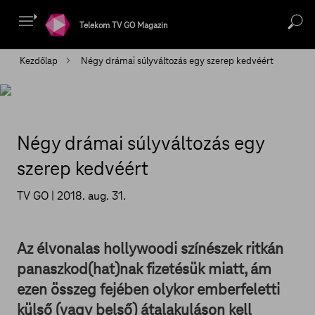
Telekom TV GO Magazin
Kezdőlap
Négy drámai súlyváltozás egy szerep kedvéért
Négy drámai súlyváltozás egy
szerep kedvéért
TV GO |
2018. aug. 31.
Az élvonalas hollywoodi színészek ritkán
panaszkod(hat)nak fizetésük miatt, ám
ezen összeg fejében olykor emberfeletti
külső (vagy belső) átalakuláson kell