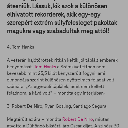
átesniük. Lássuk, kik azok a különösen
elhivatott rekorderek, akik egy-egy
szerepért extrém súlyfelesleget pakoltak
magukra vagy szabadultak meg attól!
4. Tom Hanks
A veterán hajótöröttek ritkán keltik jól táplált emberek
benyomását.
Tom Hanks
a Számkivetettben nem
kevesebb mint 25,5 kilót kényszerült fogyni, ami
elmondása szerint különösen gyötrelmes feladat volt
számára. „Az egyedüli táplálék, amit nem kellett
feladnom, a kávé volt” – mondta egy interjúban-
3. Robert De Niro, Ryan Gosling, Santiago Segura
Megtérült az ára – mondta
Robert De Niro
, miután
átvette a Dühöngő bikáért járó Oscar-díjat. A színész 30