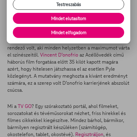
Testreszabás
vitaminokat szedett, naponta futott, illetve jobbára csak
almát és tonhalat evett.
Mindet elutasítom
1. Vincent D’onofrio
Mindet elfogadom
Mint tudjuk, Stanley Kubrick legendásan szadista
rendező volt, aki minden helyzetben a maximumot várta
el színészeitől.
Vincent D’onofrio
az Acéllövedék című
háborús film forgatása előtt 35 kilót kapott magára
azért, hogy hitelesen játszhassa el az esetlen Pyle
közlegényt. A mutatvány meghozta a kívánt eredményt
számára, ez a szerep volt D’onofrio karrierjének abszolút
csúcsa.
Mi a
TV GO
? Egy szórakoztató portál, ahol filmeket,
sorozatokat és tévéműsorokat nézhet, friss hírekkel és
filmes cikkekkel kiegészítve. Mindez bárhol, bármikor,
bármilyen regisztrált készüléken (számítógép,
okostelefon, tablet, okostévé).
Regisztráljon
, és