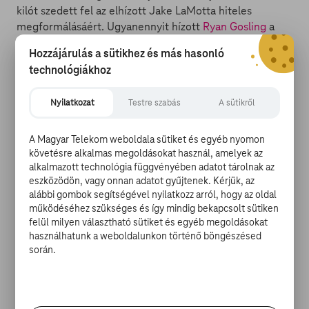
kilót szedett fel az elhízott Jake LaMotta hiteles
megformálásáért. Ugyanennyit hízott
Ryan Gosling
a
Komfortos mennyország című dráma kedvéért, a
Hozzájárulás a sütikhez és más hasonló
hízókúra során literszám itta az felolvadt jégkrémet.
technológiákhoz
Ugyancsak 30 kilót szedett fel a csupaszív
Jose Luis
Torrente
szellemi atyja, hogy aztán ledobja, és
Nyilatkozat
Testre szabás
A sütikről
a
Torrente 2
kedvéért újra magára szedje azt.
A Magyar Telekom weboldala sütiket és egyéb nyomon
követésre alkalmas megoldásokat használ, amelyek az
alkalmazott technológia függvényében adatot tárolnak az
2. Christian Bale
eszközödön, vagy onnan adatot gyűjtenek. Kérjük, az
alábbi gombok segítségével nyilatkozz arról, hogy az oldal
működéséhez szükséges és így mindig bekapcsolt sütiken
Mint ismeretes, meghízni nem különösebben embert
felül milyen választható sütiket és egyéb megoldásokat
próbáló feladat, akár egy kilót leadni azonban annál
használhatunk a weboldalunkon történő böngészésed
inkább embert próbáló kihívás.
Christian Bale
ennek 31-
során.
szeresétől szabadult meg a Gépész forgatása előtt,
természetesen orvosi felügyelet mellett. Bale saját
bevallása szerint szélsőséges természettel bír, melyhez
kiválóan passzolt ez a kihívás. A brutális fogyókúra során