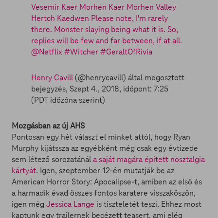
Vesemir Kaer Morhen Kaer Morhen Valley
Hertch Kaedwen Please note, I'm rarely
there. Monster slaying being what it is. So,
replies will be few and far between, if at all.
@Netflix #Witcher #GeraltOfRivia
Henry Cavill
(@henrycavill) által megosztott
bejegyzés,
Szept 4., 2018, időpont: 7:25
(PDT időzóna szerint)
Mozgásban az új AHS
Pontosan egy hét választ el minket attól, hogy Ryan
Murphy kijátssza az egyébként még csak egy évtizede
sem létező sorozatánál
a saját magára épített nosztalgia
kártyát
. Igen, szeptember 12-én mutatják be az
American Horror Story: Apocalipse-t, amiben az első és
a harmadik évad összes fontos karatere visszaköszön,
igen még
Jessica Lange
is tiszteletét teszi. Ehhez most
kaptunk egy trailernek becézett teasert, ami elég