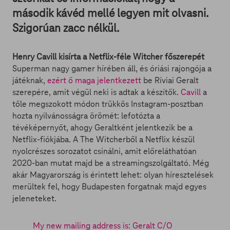
második kávéd mellé legyen mit olvasni.
Szigorúan zacc nélkül.
Henry Cavill kisírta a Netflix-féle Witcher főszerepét
Superman nagy gamer hírében áll, és óriási rajongója a
játéknak,
ezért ő maga jelentkezett
be Ríviai Geralt
szerepére, amit végül neki is adtak a készítők.
Cavill
a
tőle megszokott módon trükkös Instagram-posztban
hozta nyilvánosságra örömét: lefotózta a
tévéképernyőt, ahogy Geraltként jelentkezik be a
Netflix-fiókjába. A The Witcherből a Netflix készül
nyolcrészes sorozatot csinálni, amit előreláthatóan
2020-ban mutat majd be a streamingszolgáltató. Még
akár Magyarország is érintett lehet: olyan híresztelések
merültek fel, hogy Budapesten forgatnak majd egyes
jeleneteket.
My new mailing address is: Geralt C/O