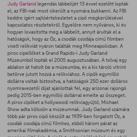
Judy Garland
legendás lábbelijét 13 évvel ezelőtt lopták
el, az FBI-nak most sikerült a nyomára bukkanni. Az FBI
keddre ígért sajtóértekezletet a cipő megkerülésével
kapcsolatos részletekről. Egyelőre nem nyilvános, ki és
hogyan lovasította meg a lábbelit, annyit árultak el a
hatóságok, hogy az Óz, a csodák csodája című filmben
viselt relikviát nyáron találták meg Minneapolisban. A
piros cipellőket a Grand Rapids-i Judy Garland
Múzeumból lopták el 2005 augusztusában. A tolvaj egy
ablakon át hatolt be a múzeumba, és a kis tároló vitrint
betörve jutott hozzá a relikviához. A cipők egymillió
dollárra voltak biztosítva, a hatóságok 250 ezer dolláros
nyomravezetői díjat ajánlottak fel, egy arizonai rajongó
pedig 2015-ben egymillió dollárral emelte az összeget.
A piros cipőket a hollywoodi relikviagyűjtő, Michael
Show adta kölcsön a múzeumnak. Judy Garland számára
több pár piros cipő készült az 1939-ben forgatott Óz, a
csodák csodája című filmhez, ebből három párat az
amerikai filmakadémia, a Smithsonian múzeum és egy