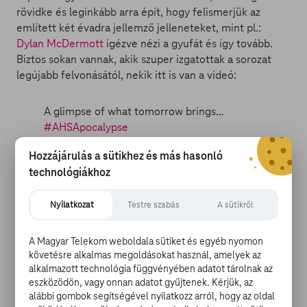
rövidke és leginkább arra épít, hogy felismerjük az
említett két évadra jellemző jelleneteket, mint pl.:
Dylan McDermott
igézve nézi a gyufát és így tovább.
Biztos sokan vannak, akik szuper izgatottak a sorozat
legújabb felvonásától, nekik itt is van a videó:
A glimpse of what tomorrow brings…
#AHSApocalypse
pic.twitter.com/FXjxZLjwAM
Hozzájárulás a sütikhez és más hasonló
technológiákhoz
— AmericanHorrorStory (@AHSFX)
2018.
szeptember 4.
Nyilatkozat
Testre szabás
A sütikről
Végre itt a BoJack Horseman új trailere
Korunk legnagyobb problémája nem az éghajlatváltozás,
A Magyar Telekom weboldala sütiket és egyéb nyomon
de még csak nem is Trump, még ha ezek azért
követésre alkalmas megoldásokat használ, amelyek az
dobogósok, hanem hogy még mindig nem ismerik
alkalmazott technológia függvényében adatot tárolnak az
elegen a legjobb rajzsorozatot, amit csak manapság
eszközödön, vagy onnan adatot gyűjtenek. Kérjük, az
lehet nézni. Nem, a Rick&Morty csak a második,
mivel
alábbi gombok segítségével nyilatkozz arról, hogy az oldal