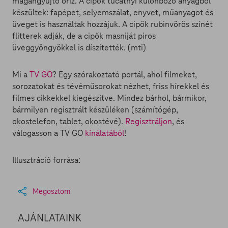
magángyűjtő őriz. A cipők tucatnyi különböző anyagból
készültek: fapépet, selyemszálat, enyvet, műanyagot és
üveget is használtak hozzájuk. A cipők rubinvörös színét
flitterek adják, de a cipők masniját piros
üveggyöngyökkel is díszítették. (mti)
Mi a
TV GO
? Egy szórakoztató portál, ahol filmeket,
sorozatokat és tévéműsorokat nézhet, friss hírekkel és
filmes cikkekkel kiegészítve. Mindez bárhol, bármikor,
bármilyen regisztrált készüléken (számítógép,
okostelefon, tablet, okostévé).
Regisztráljon
, és
válogasson a TV GO
kínálatából
!
Illusztráció forrása:
Megosztom
AJÁNLATAINK