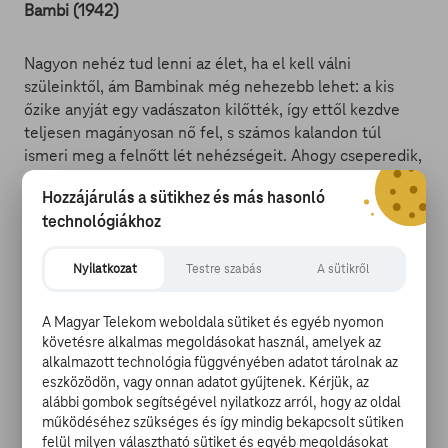
Bambi (1942)
Nagyon nehéz tud lenni az élet, ha el kell válni
szüleinktől, ám Bambinak még nehezebb lehet: a kis
őzike anyját egy vadászaton kilőtték, így ettől kezdve
teljesen magányosan nő fel, s számos kalandon túl
ismeri meg a felnőtt lét nehézségeit. Ahogy cseperedik,
több őzzel és baráttal is összesodorja az élet, később
Hozzájárulás a sütikhez és más hasonló
megtalálja társát, végül pedig egy csapat vezetőjévé
technológiákhoz
válik…
Nyilatkozat
Testre szabás
A sütikről
A Magyar Telekom weboldala sütiket és egyéb nyomon
Bambi 2. - Bambi és az erdő hercege (2006)
követésre alkalmas megoldásokat használ, amelyek az
alkalmazott technológia függvényében adatot tárolnak az
eszközödön, vagy onnan adatot gyűjtenek. Kérjük, az
A több mint egy évtizeddel ezelőtt készült folytatás
alábbi gombok segítségével nyilatkozz arról, hogy az oldal
tehát Bambi fiatalkorába enged bepillantani még
működéséhez szükséges és így mindig bekapcsolt sütiken
inkább: anyja elpusztul, de kisvártatva kiderül, hogy apja
felül milyen választható sütiket és egyéb megoldásokat