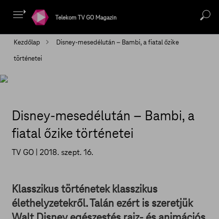
Telekom TV GO Magazin
Kezdőlap
Disney-mesedélután – Bambi, a fiatal őzike
történetei
Disney-mesedélután – Bambi, a
fiatal őzike történetei
TV GO |
2018. szept. 16.
Klasszikus történetek klasszikus
élethelyzetekről. Talán ezért is szeretjük
Walt Disney egészestés rajz- és animációs