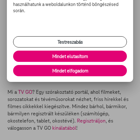
az erdő Nagyhercege – aki mellesleg nem túlzottan
használhatunk a weboldalunkon történő böngészésed
örül, hogy a jövevényt Neki kell babusgatnia, hiszen az Ő
során.
feladata más fontos teendők elvégzése. És eleinte
nehézkes megismerkedésük és egymás elfogadása,
később együtt dolgozzák fel a tragédiát, az anya
elvesztését és igazi családdá válnak…
Testreszabás
DISNEY-MESEDÉLUTÁN
- A KIS ŐZGIDA KALANDJAI A
Mindet elutasítom
TV GO-N:
-
Bambi
Mindet elfogadom
-
Bambi 2. - Bambi és az erdő hercege
Mi a
TV GO
? Egy szórakoztató portál, ahol filmeket,
sorozatokat és tévéműsorokat nézhet, friss hírekkel és
filmes cikkekkel kiegészítve. Mindez bárhol, bármikor,
bármilyen regisztrált készüléken (számítógép,
okostelefon, tablet, okostévé).
Regisztráljon
, és
válogasson a TV GO
kínálatából
!