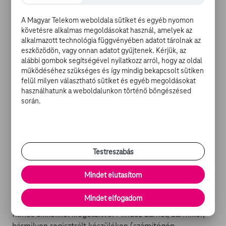
lett felnőttkorára. Evanna Lynch pedig egy
természetkutató műsorban látja a felnőtt Lunát, aki
A Magyar Telekom weboldala sütiket és egyéb nyomon
természettudósként beutazná a világot, és mint David
követésre alkalmas megoldásokat használ, amelyek az
Attenborough tudósítana az élővilágról.
alkalmazott technológia függvényében adatot tárolnak az
eszközödön, vagy onnan adatot gyűjtenek. Kérjük, az
alábbi gombok segítségével nyilatkozz arról, hogy az oldal
MÉG TÖBB HARRY POTTER A TV
működéséhez szükséges és így mindig bekapcsolt sütiken
felül milyen választható sütiket és egyéb megoldásokat
GO-N:
használhatunk a weboldalunkon történő böngészésed
során.
-
Harry Potter és a Halál ereklyéi I. rész
-
J. K. Rowling elárulta, mi volt Alan Rickman
alakításának titka
-
Emma Watson egyetlen dolgot utál a Harry Potter-
filmekben
Testreszabás
-
Őrültségekre költötte vagyonát a Harry Potter sztárja
Mindet elutasítom
Mi a
TV GO
? Egy szórakoztató portál, ahol filmeket,
Mindet elfogadom
sorozatokat és tévéműsorokat nézhet, friss hírekkel és
filmes cikkekkel kiegészítve. Mindez bárhol, bármikor,
bármilyen regisztrált készüléken (számítógép,