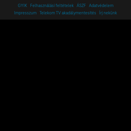
GYIK
Felhasználási feltételek
ÁSZF
Adatvédelem
Impresszum
Telekom TV akadálymentesítés
Írj nekünk