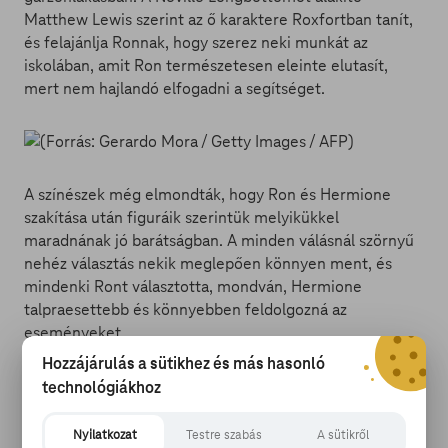
Matthew Lewis szerint az ő karaktere Roxfortban tanít,
és felajánlja Ronnak, hogy szerez neki munkát az
iskolában, amit Ron természetesen eleinte elutasít,
mert nem hajlandó elfogadni a segítséget.
A színészek még elmondták, hogy Ron és Hermione
szakítása után figuráik szerintük melyikükkel
maradnának jó barátságban. A minden válásnál szörnyű
nehéz választás nekik meglepően könnyen ment, és
mindenki Ront választotta, mondván, Hermione
talpraesettebb és könnyebben feldolgozná az
eseményeket.
Hozzájárulás a sütikhez és más hasonló
Egyedül Cho Chang megformálója, Katie Leung
technológiákhoz
színésznő választotta Hermionét, és elmesélte, hogy
szerinte a figurája egy menő és könyörtelen vállalkozó
Nyilatkozat
Testre szabás
A sütikről