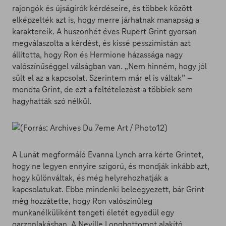
rajongók és újságírók kérdéseire, és többek között
elképzelték azt is, hogy merre járhatnak manapság a
karaktereik. A huszonhét éves Rupert Grint gyorsan
megválaszolta a kérdést, és kissé pesszimistán azt
állította, hogy Ron és Hermione házassága nagy
valószínűséggel válságban van. „Nem hinném, hogy jól
sült el az a kapcsolat. Szerintem már el is váltak” –
mondta Grint, de ezt a feltételezést a többiek sem
hagyhatták szó nélkül.
A Lunát megformáló Evanna Lynch arra kérte Grintet,
hogy ne legyen ennyire szigorú, és mondják inkább azt,
hogy különváltak, és még helyrehozhatják a
kapcsolatukat. Ebbe mindenki beleegyezett, bár Grint
még hozzátette, hogy Ron valószínűleg
munkanélküliként tengeti életét egyedül egy
garzonlakásban. A Neville Longbottomot alakító