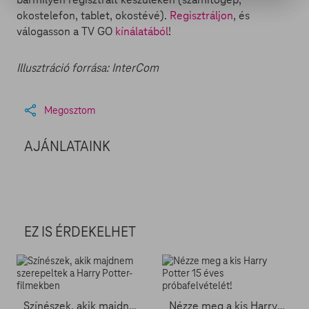
okostelefon, tablet, okostévé).
Regisztráljon
, és
válogasson a TV GO
kínálatából
!
Illusztráció forrása: InterCom
Megosztom
AJÁNLATAINK
EZ IS ÉRDEKELHET
Színészek, akik majdnem szerepeltek a Harry Potter-filmekben
Nézze meg a kis Harry Potter 15 éves próbafelvételét!