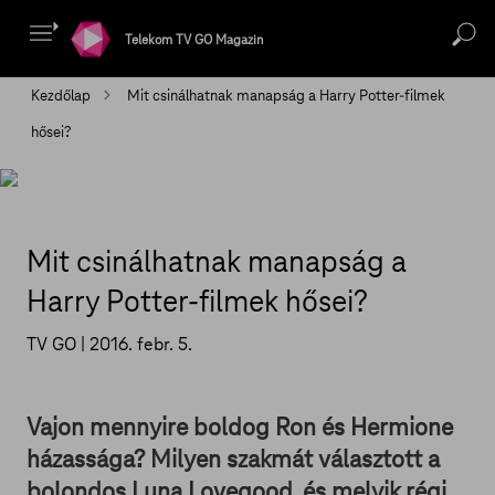
Telekom TV GO Magazin
Kezdőlap
Mit csinálhatnak manapság a Harry Potter-filmek
hősei?
Mit csinálhatnak manapság a
Harry Potter-filmek hősei?
TV GO |
2016. febr. 5.
Vajon mennyire boldog Ron és Hermione
házassága? Milyen szakmát választott a
bolondos Luna Lovegood, és melyik régi