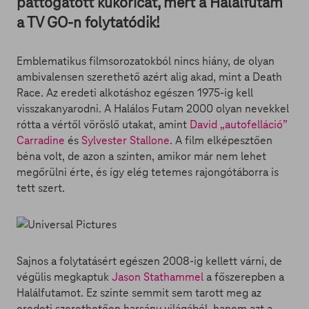
pattogatott kukoricát, mert a Halálfutam
a TV GO-n folytatódik!
Emblematikus filmsorozatokból nincs hiány, de olyan
ambivalensen szerethető azért alig akad, mint a Death
Race. Az eredeti alkotáshoz egészen 1975-ig kell
visszakanyarodni. A Halálos Futam 2000 olyan nevekkel
rótta a vértől vöröslő utakat, amint
David „autofelláció”
Carradine
és
Sylvester Stallone
. A film elképesztően
béna volt, de azon a szinten, amikor már nem lehet
megőrülni érte, és így elég tetemes rajongótáborra is
tett szert.
Sajnos a folytatásért egészen 2008-ig kellett várni, de
végülis megkaptuk
Jason Stathammel
a főszerepben a
Halálfutamot. Ez szinte semmit sem tarott meg az
eredeti szerethetően harsány világából, hanem azt a