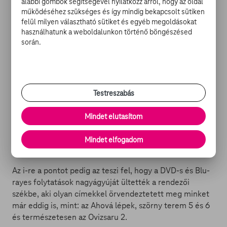
alábbi gombok segítségével nyilatkozz arról, hogy az oldal
Van itt minden, ami kell: mindenki kedvenc marcona
működéséhez szükséges és így mindig bekapcsolt sütiken
mexikóija,
Danny Trejo
, a Black Sailsben feltűnt
Zach
felül milyen választható sütiket és egyéb megoldásokat
McGowan
és még
Danny Glover
is, aki úgy látszik nem
használhatunk a weboldalunkon történő böngészésed
során.
volt túl öreg ehhez melóhoz.
Testreszabás
A történet szerint Zach McGowan egy Balck-Ops
kommandóst alakít, aki meg akarja ölni a hírhedt
Mindet elutasítom
sofőrt, Frankensteint, ezért ő is volán mögé ül a
leghalálosabb autóversenyen. Hogy ennyek semmi
Mindet elfogadom
értelme?! Hát az biztos. Érdekel ez akárkit is? NEM!
Az i-re a pontot pedig az teszi fel, hogy a DVD-s és Blu-
rayes folytatások nagyágyúját ültették a rendezői
székbe, aki olyan címekkel örvendeztetett meg minket
már eddig is, mint: az Ahová lépek, szörny terem 5 és 6
és természetesen az Ovizsaru 2.