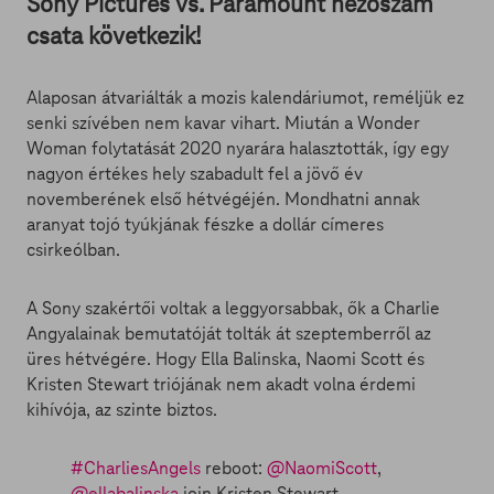
Sony Pictures vs. Paramount nézőszám
csata következik!
Alaposan átvariálták a mozis kalendáriumot, reméljük ez
senki szívében nem kavar vihart. Miután a Wonder
Woman folytatását 2020 nyarára halasztották, így egy
nagyon értékes hely szabadult fel a jövő év
novemberének első hétvégéjén. Mondhatni annak
aranyat tojó tyúkjának fészke a dollár címeres
csirkeólban.
A Sony szakértői voltak a leggyorsabbak, ők a Charlie
Angyalainak bemutatóját tolták át szeptemberről az
üres hétvégére. Hogy Ella Balinska, Naomi Scott és
Kristen Stewart triójának nem akadt volna érdemi
kihívója, az szinte biztos.
#CharliesAngels
reboot:
@NaomiScott
,
@ellabalinska
join Kristen Stewart