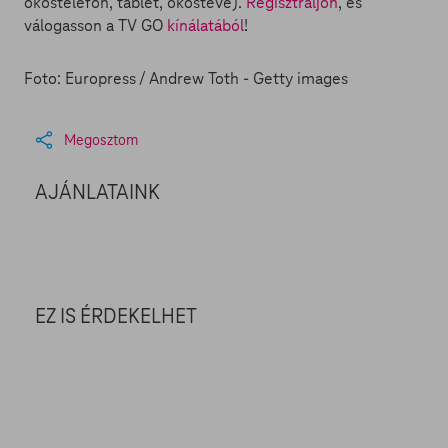
okostelefon, tablet, okostévé).
Regisztráljon
, és
válogasson a TV GO
kínálatából
!
Foto: Europress / Andrew Toth - Getty images
Megosztom
AJÁNLATAINK
EZ IS ÉRDEKELHET