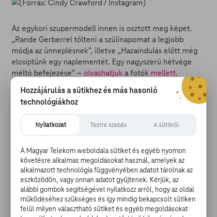
Az egykori szupermodell innen is osztott meg képet.
„Rande Gerberrel tölteni a szülinapomat a legjobb
módja az ünneplésnek”, illetve „Hazaindulás előtt még
elcsíptünk egy naplementét. Egy nagyszerű hétvége
méltó befejezése” –
olvashatjuk
a fotók
mellett
.
Hozzájárulás a sütikhez és más hasonló
technológiákhoz
Nyilatkozat
Testre szabás
A sütikről
Az aktuális fényképeken kívül Crawford egy
A Magyar Telekom weboldala sütiket és egyéb nyomon
nosztalgikus fotót is kirakott: ez még a huszonegyedik
követésre alkalmas megoldásokat használ, amelyek az
alkalmazott technológia függvényében adatot tárolnak az
születésnapján készült, és azt láthatjuk rajta, ahogy
eszközödön, vagy onnan adatot gyűjtenek. Kérjük, az
éppen elfújja a gyertyát a saját Vogue-magazinos
alábbi gombok segítségével nyilatkozz arról, hogy az oldal
címlapját ábrázoló tortán. „TBT (Throwback Thursday:
működéséhez szükséges és így mindig bekapcsolt sütiken
nosztalgiázós csütörtök): A 21. születésnapomon. A
felül milyen választható sütiket és egyéb megoldásokat
tortán látható felirat azt kérdezi, mi következik. Hát