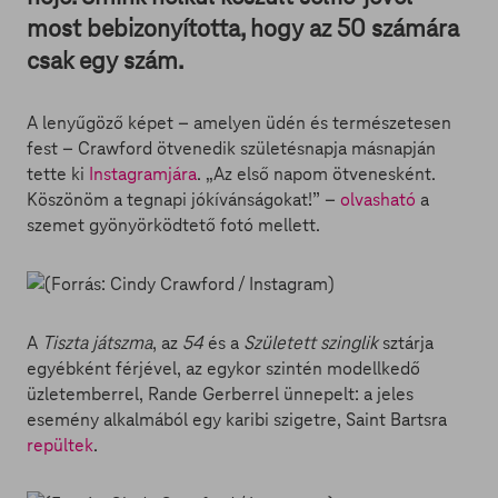
most bebizonyította, hogy az 50 számára
csak egy szám.
A lenyűgöző képet – amelyen üdén és természetesen
fest – Crawford ötvenedik születésnapja másnapján
tette ki
Instagramjára
. „Az első napom ötvenesként.
Köszönöm a tegnapi jókívánságokat!” –
olvasható
a
szemet gyönyörködtető fotó mellett.
A
Tiszta játszma
, az
54
és a
Született szinglik
sztárja
egyébként férjével, az egykor szintén modellkedő
üzletemberrel, Rande Gerberrel ünnepelt: a jeles
esemény alkalmából egy karibi szigetre, Saint Bartsra
repültek
.